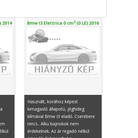
3
) 2014
Bmw I3 Elettrica 0 cm
(0 LE) 2016
Használt, korához képest
 a
kimagasló állapotú, jéghideg
ó
klímával Bmw I3 eladó. Cserebere
nem
nincs.. Alku bajnokok nem
élkül
érdekelnek. Az ár regadó nélkül