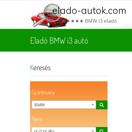
elado-autok.com
★★★★★ BMW i3 eladó
Eladó BMW i3 autó
Keresés
Gyártmány
BMW
Típus
i3 (116 db)