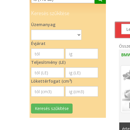
Keresés szűkítése
Üzemanyag
Évjárat
Össz
BMW
Teljesítmény (LE)
3
Lökettérfogat (cm
)
Keresés szűkítése
érte