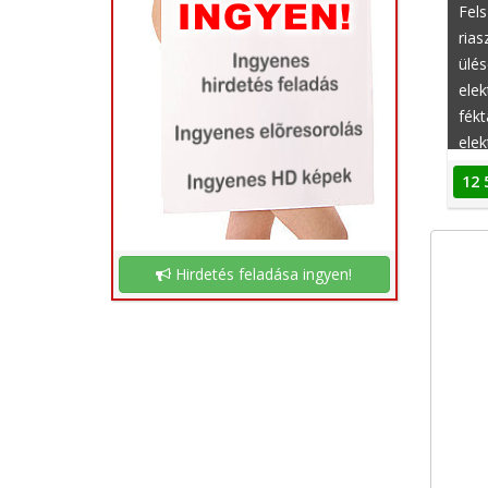
Fels
rias
ülés
elek
fékt
elek
rend
12 
seb
fűt
állí
abr
Hirdetés feladása ingyen!