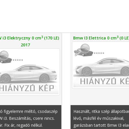
3
3
 i3 Elektryczny 0 cm
(170 LE)
Bmw I3 Elettrica 0 cm
(0 LE
2017
dó figyelemre méltó, csodaszép
Használt, ritka szép állapotba
i3. Beszámítás, csere nincs.
lévő, másfél év műszakival,
ár. Fix ár, regadó nélkül.
garázsban tartott Bmw I3 ela