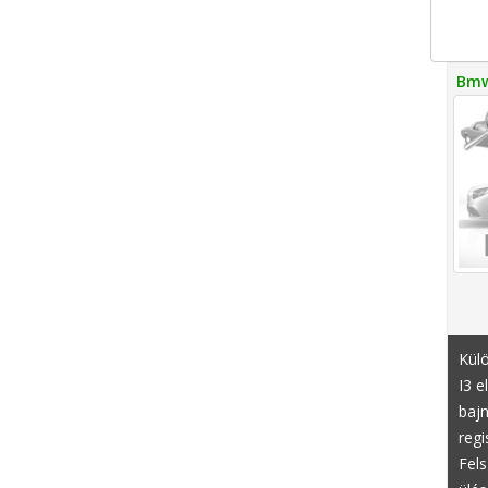
Bmw 
Kül
I3 e
baj
regi
Fels