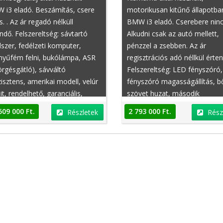
 i3 eladó. Beszámítás, csere
motorikusan kitűnő állapotba
s. . Az ár regadó nélküll
BMW i3 eladó. Cserebere ninc
ndő. Felszereltség: sávtartó
Alkudni csak az autó mellett,
szer, fedélzeti komputer,
pénzzel a zsebben. Az ár
nyűfém felni, bukólámpa, ASR
regisztrációs adó néllkül érte
örgésgátló), sávváltó
Felszereltség: LED fényszóró,
Peugeot 108
Dacia Lodgy
isztens, amerikai modell, velúr
fényszóró magasságállítás, b
it, rendelhető, garanciális,
szövet huzat, második
áltó asszisztens
tulajdonostól, kiegészítő
509 000 Ft.
2 793 000 Ft.
Részletek
Rész
fényszóró, sebességfüggő
szervókormány, ADS (adaptív
lengéscsillapító), fékassziszte
második tulajdonostól, tolóaj
csomag rögzítő, műbőr-kárpit
fedélzeti komputer, guminyo
ellenőrző rendszer
Ft.
4 800 000 Ft.
Részletek
Részletek