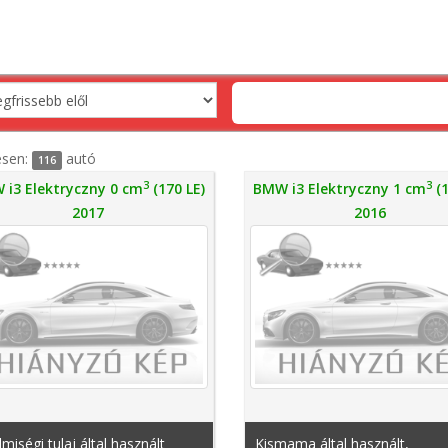
esen:
autó
116
3
3
 i3 Elektryczny 0 cm
(170 LE)
BMW i3 Elektryczny 1 cm
(1
2017
2016
lmiségi tulaj által használt
Kismama által használt,