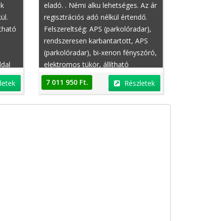
ák
eladó. . Némi alku lehetséges. Az ár
ül.
regisztrációs adó nélkül értendő.
ítható
Felszereltség: APS (parkolóradar),
rendszeresen karbantartott, APS
,
(parkolóradar), bi-xenon fényszóró,
ldal
elektromos tükör, állítható
felfüggesztés, fűthető ülés,
7 011 950 Ft.
letek
Részletek
,
elektromosan behajtható külső
ban
tükrök, kormányváltó,
sportfutómű, indításgátló
ő
(immobiliser)