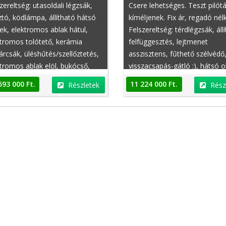
zereltség: utasoldali légzsák,
Csere lehetséges. Teszt pilót
ztó, ködlámpa, állítható hátsó
kíméljenek. Fix ár, regadó nélk
ek, elektromos ablak hátul,
Felszereltség: térdlégzsák, áll
tromos tolótető, kerámia
felfüggesztés, lejtmenet
árcsák, üléshűtés/szellőztetés,
asszisztens, fűthető szélvédő
tromos ablak elöl, bukócső,
visszacsapás-gátló :), hátsó o
elhető, sperr differenciálmű,
légzsák, sportfutómű, frissen
593 000 Ft.
11 224 000 Ft.
Részletek
Rész
ességfüggő szervókormány,
szervizelt, kerámia féktárcsák
hető kormány, elektromosan
kiegészítő fényszóró, garázs
tható fejtámlák, defekttűrő
tartott, multifunkciós
oncsok
kormánykerék, tábla-felismer
funkció, hátsó oldal légzsák,
beépített gyerekülés