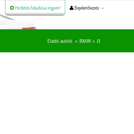
Hirdetés feladása ingyen!
Bejelentkezés
Eladó autók
BMW
i3