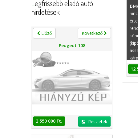
Legfrissebb eladó autó
BMW
hirdetések
ninc
érte
rend
Előző
Következő
kön
(kip
n
Peugeot 108
assz
kárp
sávv
12 
2 550 000 Ft.
2 550 000 
Részletek
Részletek