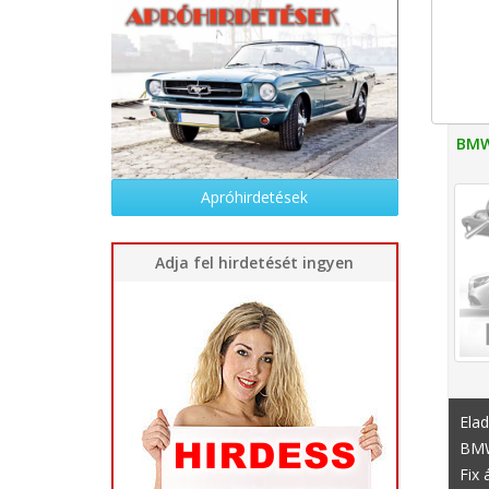
BMW
Apróhirdetések
Adja fel hirdetését ingyen
Ela
BMW 
Fix 