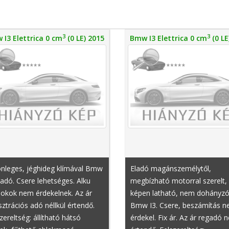
3
3
I3 Elettrica 0 cm
(0 LE) 2015
Bmw I3 Elettrica 0 cm
(0 LE
önleges, jéghideg klímával Bmw
Eladó magánszemélytől,
ladó. Csere lehetséges. Alku
megbízható motorral szerelt,
nokok nem érdekelnek. Az ár
képen latható, nem dohányz
sztrációs adó néllkül értendő.
Bmw I3. Csere, beszámítás 
zereltség: állítható hátsó
érdekel. Fix ár. Az ár regadó n