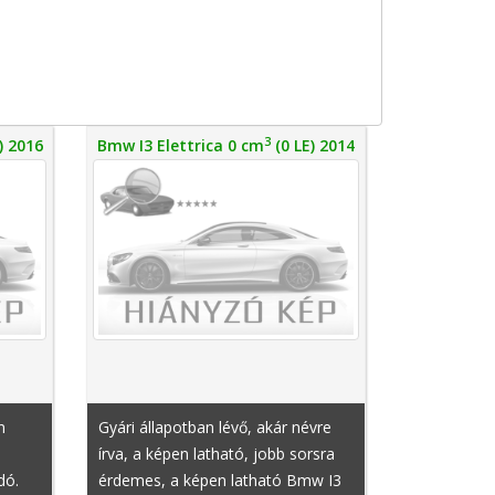
3
) 2016
Bmw I3 Elettrica 0 cm
(0 LE) 2014
n
Gyári állapotban lévő, akár névre
írva, a képen latható, jobb sorsra
dó.
érdemes, a képen latható Bmw I3