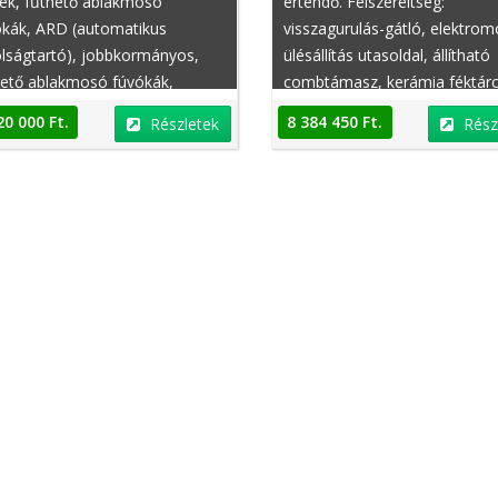
sek, fűthető ablakmosó
értendő. Felszereltség:
ókák, ARD (automatikus
visszagurulás-gátló, elektrom
lságtartó), jobbkormányos,
ülésállítás utasoldal, állítható
hető ablakmosó fúvókák,
combtámasz, kerámia féktárc
tfutómű, rendelhető,
függönylégzsák, deréktámasz
20 000 Ft.
8 384 450 Ft.
Részletek
Rész
zsajtó távirányító, defekttűrő
rendelhető, oldallégzsák,
oncsok, automatikusan
elektromos ablak elöl, bőr bel
tedő belső tükör
sebességfüggő szervókormán
sebességváltó zár