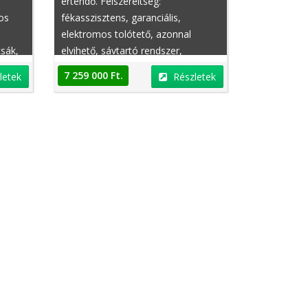
értendő. Felszereltség:
os
fékasszisztens, garanciális,
elektromos tolótető, azonnal
sák,
elvihető, sávtartó rendszer,
,
centrálzár, rendelhető,
7 259 000 Ft.
letek
Részletek
deréktámasz, sperr differenciálmű,
ső,
éjjellátó asszisztens, hátsó
y,
fejtámlák