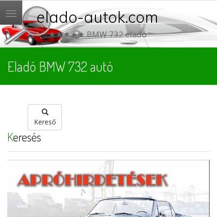
elado-autok.com
Menü
★★★★★ BMW 732 eladó
Eladó BMW 732 autó
Kereső
Keresés