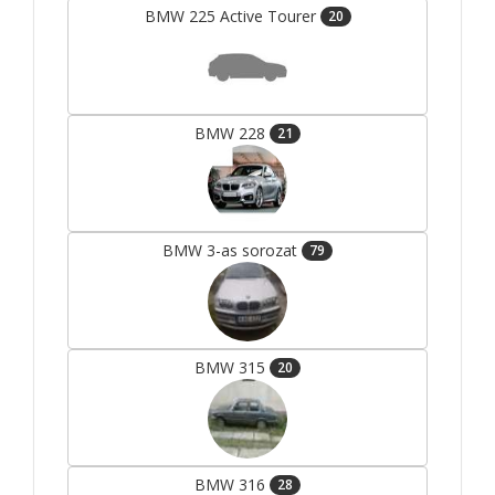
BMW 225 Active Tourer
20
BMW 228
21
BMW 3-as sorozat
79
BMW 315
20
BMW 316
28