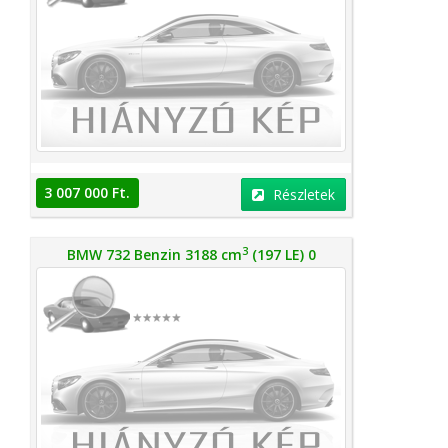
3 007 000 Ft.
Részletek
3
BMW 732 Benzin 3188 cm
(197 LE) 0