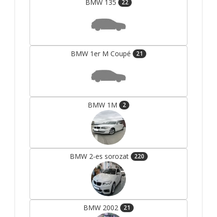
BMW 135
22
BMW 1er M Coupé
21
BMW 1M
2
BMW 2-es sorozat
220
BMW 2002
21