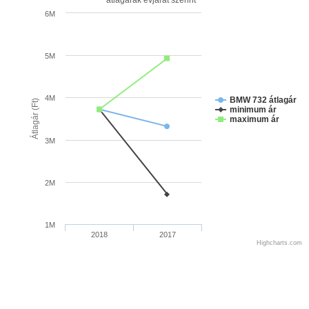
átlagárak évjárat szerint
6M
5M
4M
BMW 732 átlagár
Átlagár (Ft)
minimum ár
maximum ár
3M
2M
1M
2018
2017
Highcharts.com