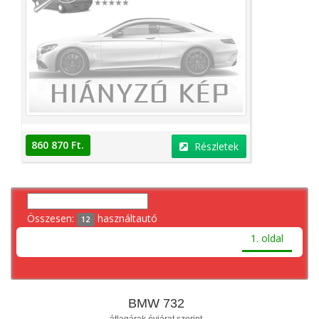
860 870 Ft.
Részletek
Összesen:
használtautó
12
1. oldal
BMW 732