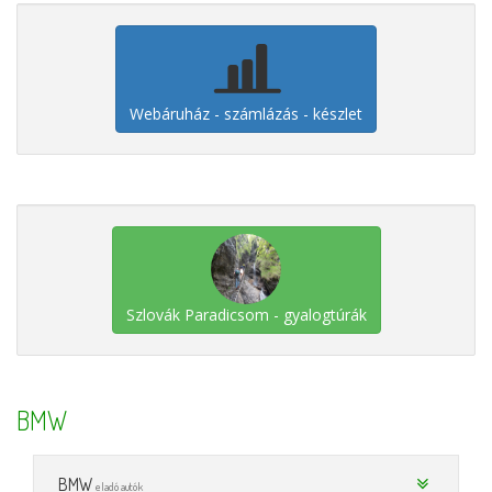
Webáruház - számlázás - készlet
Szlovák Paradicsom - gyalogtúrák
BMW
BMW
eladó autók