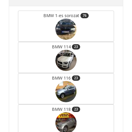
BMW 1-es sorozat
76
BMW 114
23
BMW 116
23
BMW 118
23