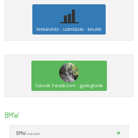
Webáruház - számlázás - készlet
Szlovák Paradicsom - gyalogtúrák
BMW
BMW
eladó autók