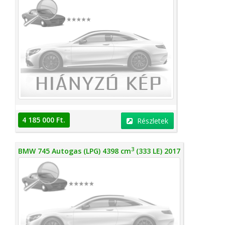
4 185 000 Ft.
Részletek
3
BMW 745 Autogas (LPG) 4398 cm
(333 LE) 2017