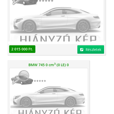
2 015 000 Ft.
Részletek
3
BMW 745 0 cm
(0 LE) 0