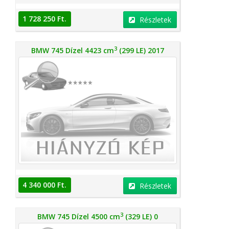
1 728 250 Ft.
Részletek
3
BMW 745 Dízel 4423 cm
(299 LE) 2017
4 340 000 Ft.
Részletek
3
BMW 745 Dízel 4500 cm
(329 LE) 0