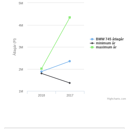
5M
4M
BMW 745 átlagár
Átlagár (Ft)
minimum ár
maximum ár
3M
2M
1M
2018
2017
Highcharts.com