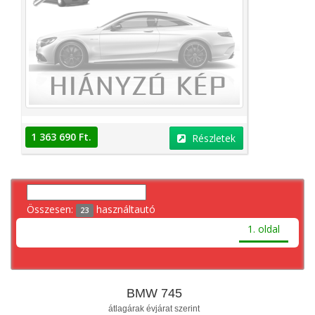
1 363 690 Ft.
Részletek
Összesen:
használtautó
23
1. oldal
BMW 745
átlagárak évjárat szerint