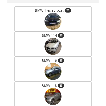
BMW 1-es sorozat
76
BMW 114
23
BMW 116
23
BMW 118
23