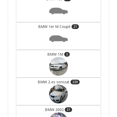
BMW 1er M Coupé
21
BMW 1M
2
BMW 2-es sorozat
220
BMW 2002
21