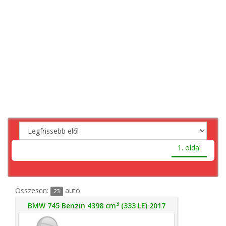
1. oldal
Összesen:
autó
23
3
BMW 745 Benzin 4398 cm
(333 LE) 2017