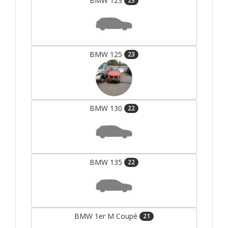
BMW 123
23
BMW 125
23
BMW 130
22
BMW 135
22
BMW 1er M Coupé
21