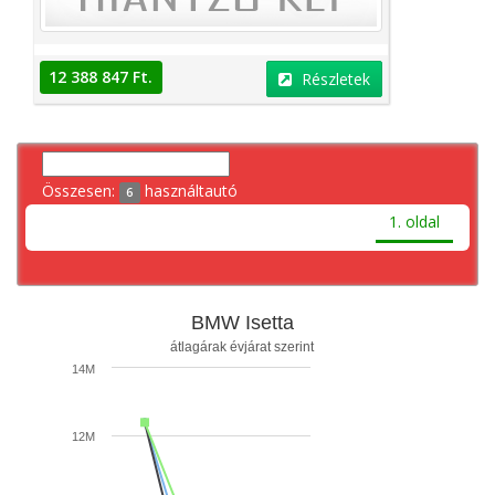
12 388 847 Ft.
Részletek
Összesen:
használtautó
6
1. oldal
BMW Isetta
átlagárak évjárat szerint
14M
12M