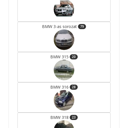
BMW 3-as sorozat
79
BMW 315
20
BMW 316
28
BMW 318
23