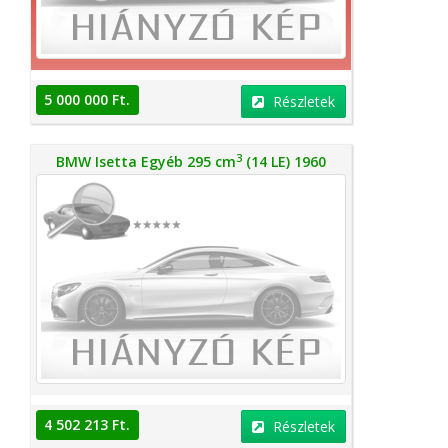
5 000 000 Ft.
Részletek
3
BMW Isetta Egyéb 295 cm
(14 LE) 1960
4 502 213 Ft.
Részletek