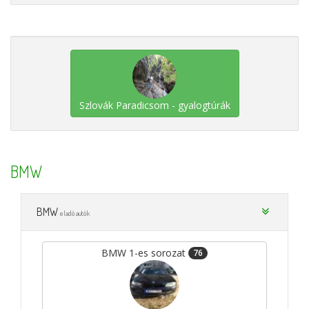
Szlovák Paradicsom - gyalogtúrák
BMW
BMW
eladó autók
BMW 1-es sorozat
76