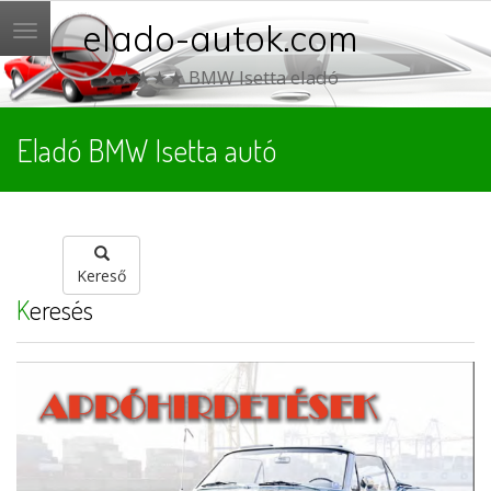
elado-autok.com
Menü
★★★★★ BMW Isetta eladó
Eladó BMW Isetta autó
Kereső
Keresés