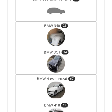
BMW 340
23
BMW 3GT
14
BMW 4-es sorozat
67
BMW 418
13