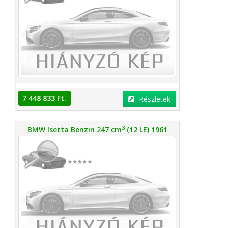
7 448 833 Ft.
Részletek
3
BMW Isetta Benzin 247 cm
(12 LE) 1961