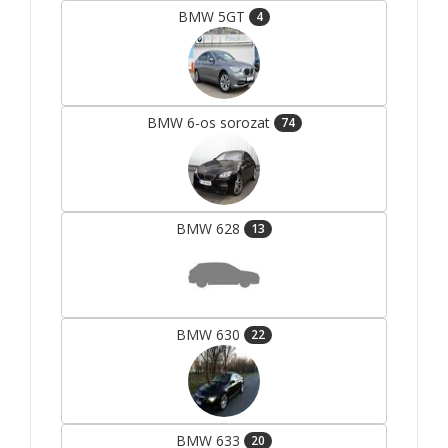
BMW 5GT
4
BMW 6-os sorozat
74
BMW 628
13
BMW 630
22
BMW 633
20