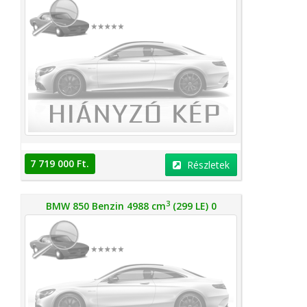
7 719 000 Ft.
Részletek
3
BMW 850 Benzin 4988 cm
(299 LE) 0