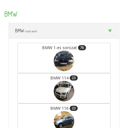
BMW
BMW
eladó autók
BMW 1-es sorozat
76
BMW 114
23
BMW 116
23