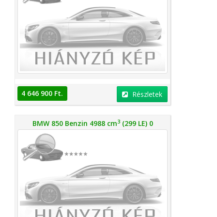
4 646 900 Ft.
Részletek
3
BMW 850 Benzin 4988 cm
(299 LE) 0