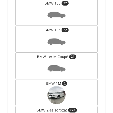
BMW 130
22
BMW 135
22
BMW 1er M Coupé
21
BMW 1M
2
BMW 2-es sorozat
220