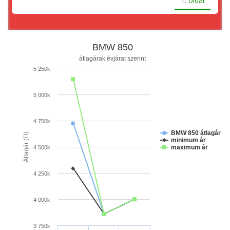
1. oldal
BMW 850
átlagárak évjárat szerint
5 250k
5 000k
4 750k
BMW 850 átlagár
Átlagár (Ft)
minimum ár
maximum ár
4 500k
4 250k
4 000k
3 750k