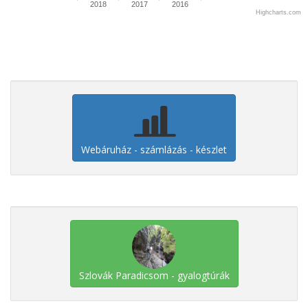
2018
2017
2016
Highcharts.com
Webáruház - számlázás - készlet
Szlovák Paradicsom - gyalogtúrák