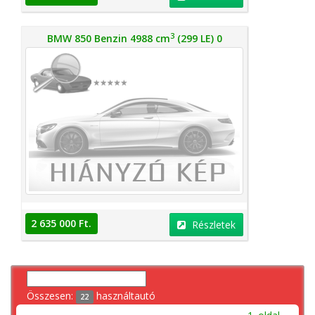
3
BMW 850 Benzin 4988 cm
(299 LE) 0
2 635 000 Ft.
Részletek
Összesen:
használtautó
22