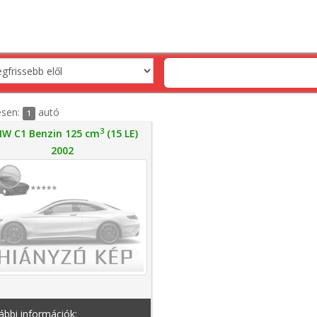
esen:
autó
1
3
W C1 Benzin 125 cm
(15 LE)
2002
bbi információk: