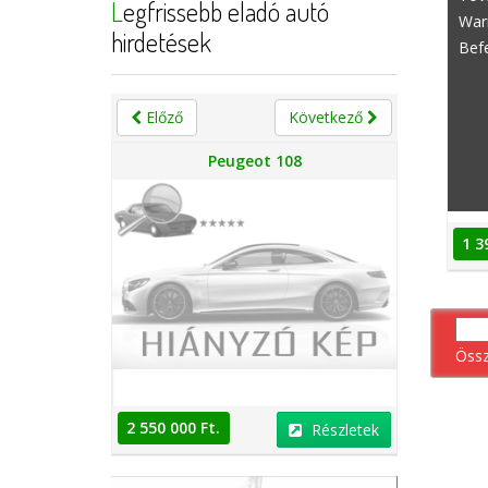
Legfrissebb eladó autó
War
hirdetések
Befe
Előző
Következő
n
Peugeot 108
1 3
Öss
2 550 000 Ft.
2 550 000 
Részletek
Részletek