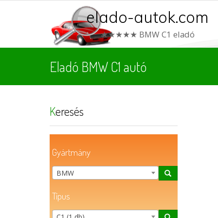
elado-autok.com
★★★★★ BMW C1 eladó
Eladó BMW C1 autó
Keresés
Gyártmány
BMW
Típus
C1 (1 db)