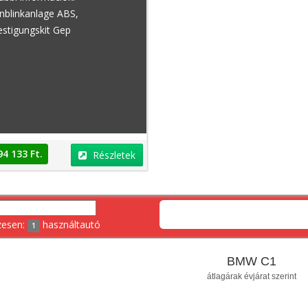
nblinkanlage ABS,
stigungskit Gep
Peugeot 108
Dacia Lodgy
94 133 Ft.
Részletek
zesen:
használtautó
1
BMW C1
Ft.
4 800 000 Ft.
Részletek
Részletek
átlagárak évjárat szerint