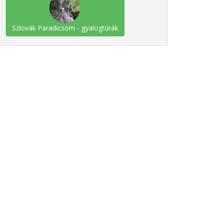
Szlovák Paradicsom - gyalogtúrák