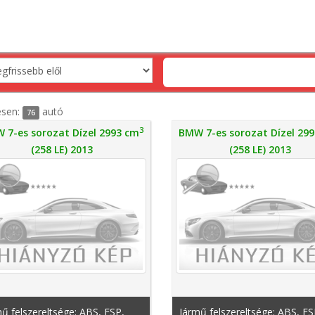
esen:
autó
76
3
 7-es sorozat Dízel 2993 cm
BMW 7-es sorozat Dízel 29
(258 LE) 2013
(258 LE) 2013
ű felszereltsége: ABS, ESP,
Jármű felszereltsége: ABS, ES