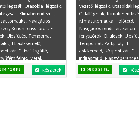
tői légzsák, Utasoldali légzsák,
Vezetői légzsák, Utasoldali lé
llégzsák, Klimaberendezés,
Oldallégzsák, Klimaberendezé
maautomatika, Navigációs
Klimaautomatika, Tolótető,
szer, Xenon fényszórók, El.
Navigációs rendszer, Xenon
sek, Ülésfűtés, Tempomat,
fényszórók, El. ülések, Ülésfű
pilot, El. ablakemelő,
Tempomat, Parkpilot, El.
Peugeot 108
Dacia Lodgy
ontizár, El. indításgátló,
ablakemelő, Központizár, El.
yűfém felnik, Metál,
indításgátló, Riasztóberendez
ó/kaz., Fedélzeti számítógép,
Könnyűfém felnik, Metál,
534 159 Ft.
10 098 851 Ft.
Részletek
Rész
rvókormányzás, Automatika
Rádió/kaz., Fedélzeti számító
jármű-No.: 8815_22.
Ködfényszóró, Szervókormán
szerelés vonal / & csomag: M
Pótkocsi vontatókészülék,
rt csomag. média: Navigáció
Automatika Gépjármű-No.:
essional HiFi hangszóró
8560_22. Felszerelés vonal / 
szer Professional, 3D térkép-
csomag: Komfort csomag
jelenítés, DVD-lejátszó, HDD
innovációs csomagot. média:
Ft.
4 800 000 Ft.
Részletek
Részletek
gáció, internet / (- előkészítés),
Navigáció Professional HiFi
i interfész okostelefonok,
hangszóró rendszer Professio