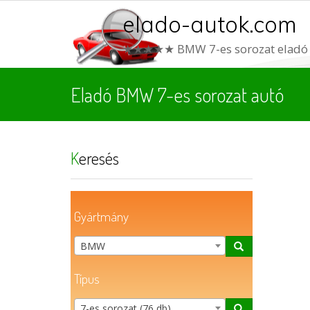
elado-autok.com
★★★★★ BMW 7-es sorozat eladó
Eladó BMW 7-es sorozat autó
Keresés
Gyártmány
BMW
Típus
7-es sorozat (76 db)