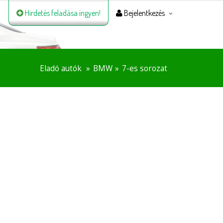
Hirdetés feladása ingyen!
Bejelentkezés
Eladó autók
BMW
7-es sorozat