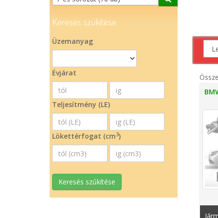
Keresés szűkítése
Üzemanyag
Évjárat
Össz
BMW
Teljesítmény (LE)
3
Lökettérfogat (cm
)
Keresés szűkítése
Járm