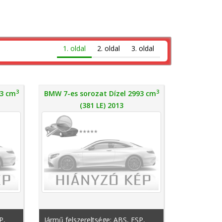
1. oldal
2. oldal
3. oldal
3
3
93 cm
BMW 7-es sorozat Dízel 2993 cm
(381 LE) 2013
P,
Jármű felszereltsége: ABS, ESP,