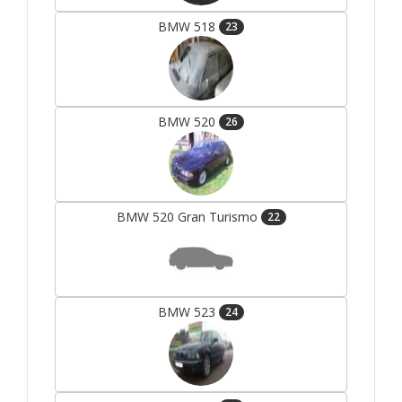
BMW 518
23
BMW 520
26
BMW 520 Gran Turismo
22
BMW 523
24