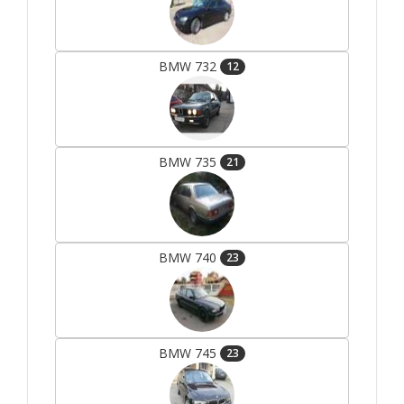
BMW 732
12
BMW 735
21
BMW 740
23
BMW 745
23