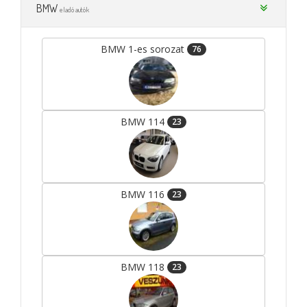
BMW
eladó autók
BMW 1-es sorozat
76
BMW 114
23
BMW 116
23
BMW 118
23