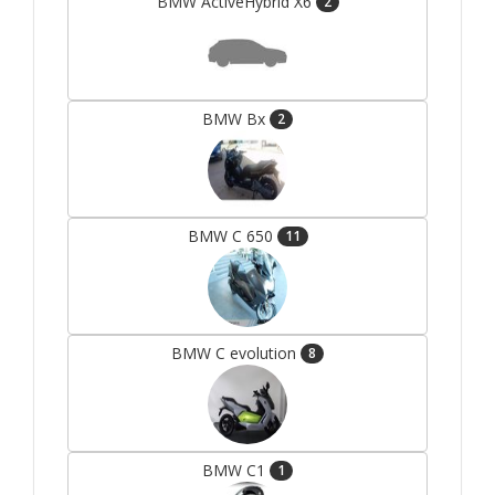
BMW ActiveHybrid X6
2
BMW Bx
2
BMW C 650
11
BMW C evolution
8
BMW C1
1