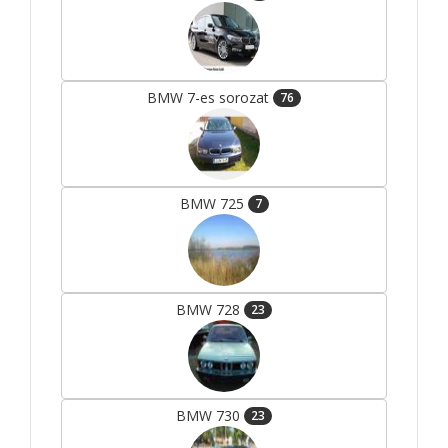
BMW 7-es sorozat
76
BMW 725
7
BMW 728
23
BMW 730
23