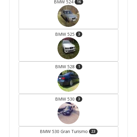
BMW 524
16
BMW 525
3
BMW 528
1
BMW 530
3
BMW 530 Gran Turismo
23