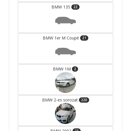
BMW 135
22
BMW 1er M Coupé
21
BMW 1M
2
BMW 2-es sorozat
220
BMW 2002
21