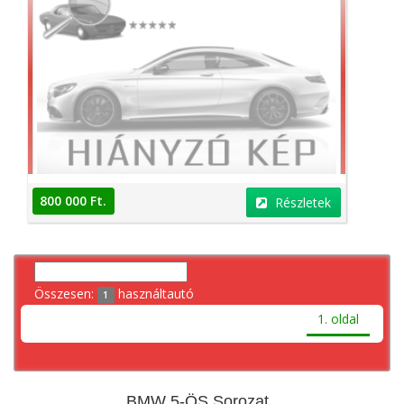
800 000 Ft.
Részletek
Összesen:
használtautó
1
1. oldal
BMW 5-ÖS Sorozat