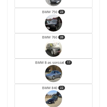
BMW 750
23
BMW 760
20
BMW 8-as sorozat
17
BMW 840
22