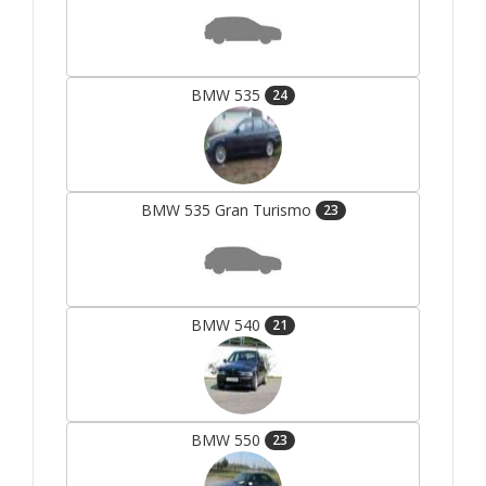
BMW 535
24
BMW 535 Gran Turismo
23
BMW 540
21
BMW 550
23