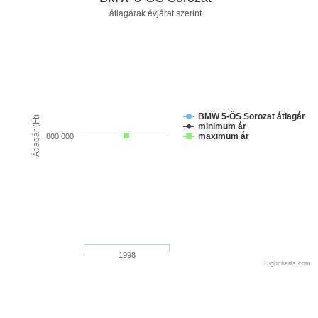
átlagárak évjárat szerint
BMW 5-ÖS Sorozat átlagár
Átlagár (Ft)
minimum ár
maximum ár
800 000
1998
Highcharts.com