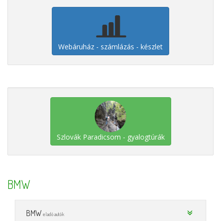
Webáruház - számlázás - készlet
Szlovák Paradicsom - gyalogtúrák
BMW
BMW
eladó autók