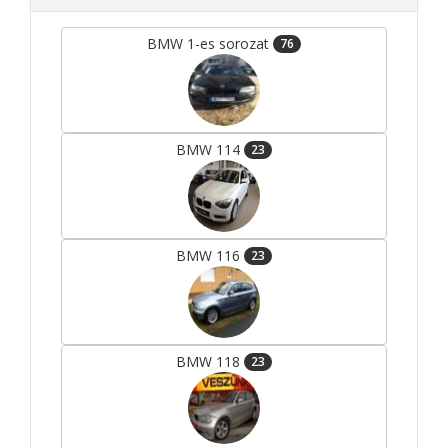
BMW 1-es sorozat
76
BMW 114
23
BMW 116
23
BMW 118
23