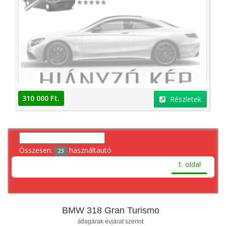
310 000 Ft.
Részletek
Összesen:
használtautó
23
1. oldal
BMW 318 Gran Turismo
átlagárak évjárat szerint