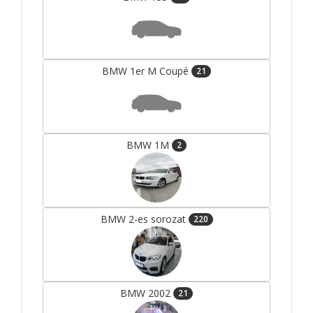
BMW 1er M Coupé
21
BMW 1M
2
BMW 2-es sorozat
220
BMW 2002
21