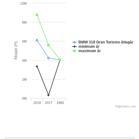
10M
8M
6M
BMW 318 Gran Turismo átlagár
Átlagár (Ft)
minimum ár
maximum ár
4M
2M
0M
2018
2017
1980
Highcharts.com