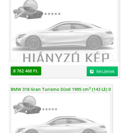
8 762 460 Ft.
Részletek
3
BMW 318 Gran Turismo Dízel 1995 cm
(143 LE) 0