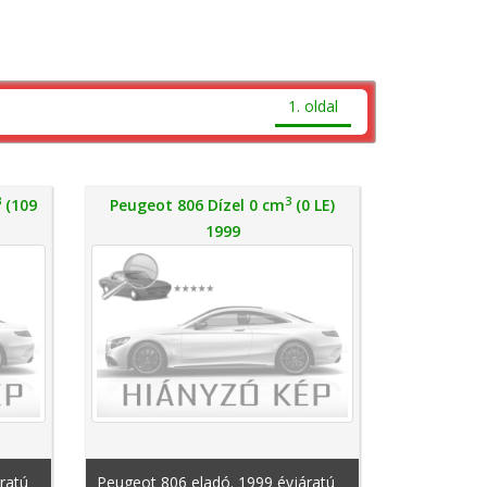
1. oldal
3
3
(109
Peugeot 806 Dízel 0 cm
(0 LE)
1999
ratú
Peugeot 806 eladó. 1999 évjáratú