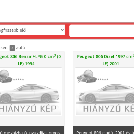
esen:
autó
3
3
geot 806 Benzin+LPG 0 cm
(0
Peugeot 806 Dízel 1997 cm
LE) 1994
LE) 2001
dó megbízható, nyugdíjas orvos
Peugeot 806 eladó. 2001 évjá