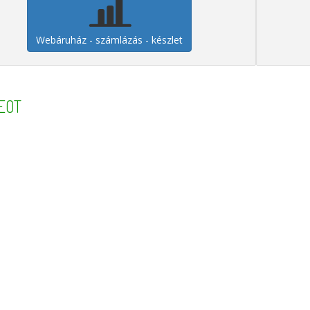
Webáruház - számlázás - készlet
EOT