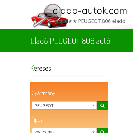
elado-autok.com
★★★★★ PEUGEOT 806 eladó
Eladó PEUGEOT 806 autó
Keresés
Gyártmány
PEUGEOT
Típus
806 (3 db)