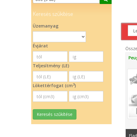
Keresés szűkítése
Üzemanyag
Évjárat
Össz
Peu
Teljesítmény (LE)
3
Lökettérfogat (cm
)
Keresés szűkítése
Ela