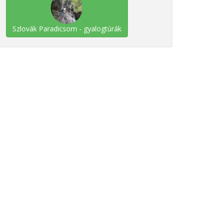
Szlovák Paradicsom - gyalogtúrák