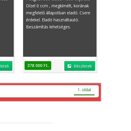
Dízel 0 ccm , megkímélt, korának
megfelelő állapotban eladó. Csere
érdekel. Eladó használtautó.
Beszámítás lehetséges.
Mercedes-Benz E-Klasse
Mercedes-Benz E-Kl
378 000 Ft.
letek
Részletek
1. oldal
2 750 000 Ft.
2 750 000 Ft.
Részletek
R