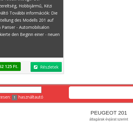
zereltség, Hobbijármű, Kézi
áltó További információk: Die
tellung des Modells 201 auf
 Pariser - Automobilsalon
ierte den Beginn einer - neuen
Peugeot 108
Dacia Lodgy
62 125 Ft.
Részletek
zesen:
használtautó
1
PEUGEOT 201
Ft.
4 800 000 Ft.
Részletek
Részletek
átlagárak évjárat szerint