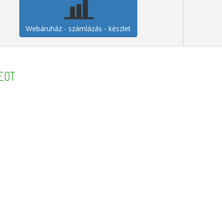
Webáruház - számlázás - készlet
EOT