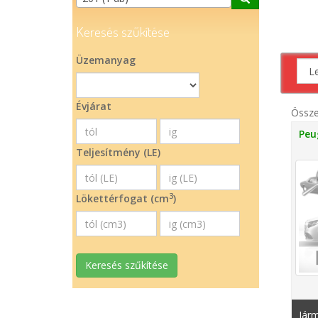
Keresés szűkítése
Üzemanyag
Évjárat
Össz
Peu
Teljesítmény (LE)
3
Lökettérfogat (cm
)
Keresés szűkítése
Járm