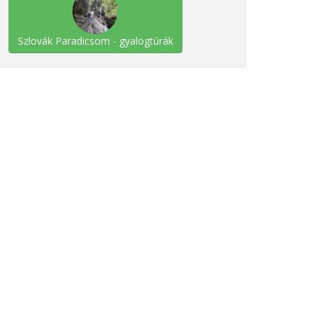
Szlovák Paradicsom - gyalogtúrák