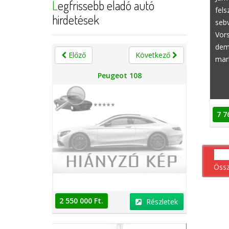
Legfrissebb eladó autó
fels
hirdetések
sebv
Vors
dem
Előző
Következő
mark
n
Peugeot 108
7 7
Öss
2 550 000 Ft.
2 550 000 
Részletek
Részletek