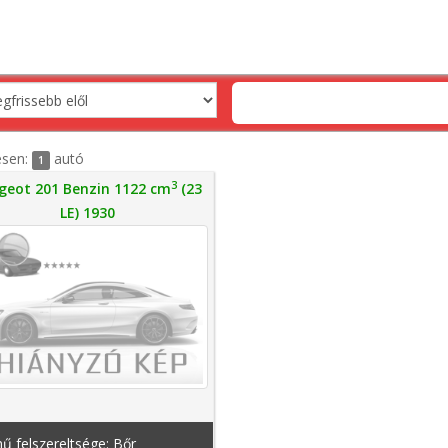
esen:
autó
1
3
geot 201 Benzin 1122 cm
(23
LE) 1930
ű felszereltsége: Bőr