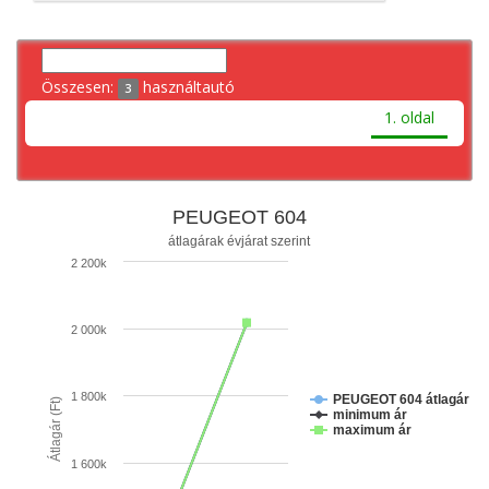
Összesen:
használtautó
3
1. oldal
PEUGEOT 604
átlagárak évjárat szerint
2 200k
2 000k
1 800k
PEUGEOT 604 átlagár
Átlagár (Ft)
minimum ár
maximum ár
1 600k