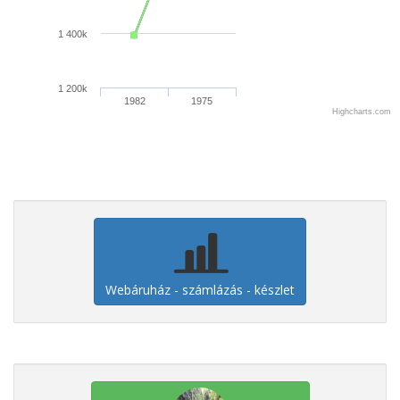
1 400k
1 200k
1982
1975
Highcharts.com
Webáruház - számlázás - készlet