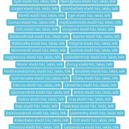
Győr eladó ház, lakás, telk
Nyíregyháza eladó ház, lakás, telk
Szeged eladó ház, lakás, telk
Szombathely eladó ház, lakás, telk
Komló eladó ház, lakás, telk
Eger eladó ház, lakás, telk
Szarvas eladó ház, lakás, telk
Hajdúszoboszló eladó ház, lakás, telk
Orfű eladó ház, lakás, telk
Veszprém eladó ház, lakás, telk
Balatonalmádi eladó ház, lakás, telk
Sopron eladó ház, lakás, telk
Mátészalka eladó ház, lakás, telk
Polgárdi eladó ház, lakás, telk
Monorierdő eladó ház, lakás, telk
Szolnok eladó ház, lakás, telk
Nagykanizsa eladó ház, lakás, telk
Székesfehérvár eladó ház, lakás, telk
Monor eladó ház, lakás, telk
Dorog eladó ház, lakás, telk
Hódmezővásárhely eladó ház, lakás, telk
Keszthely eladó ház, lakás, telk
Szatmárcseke eladó ház, lakás, telk
Tihany eladó ház, lakás, telk
Kalocsa eladó ház, lakás, telk
Létavértes eladó ház, lakás, telk
Gyomaendrőd eladó ház, lakás, telk
Ikrény eladó ház, lakás, telk
Doboz eladó ház, lakás, telk
Acsa eladó ház, lakás, telk
Baja eladó ház, lakás, telk
Tatabánya eladó ház, lakás, telk
Balatonszárszó eladó ház, lakás, telk
Jászberény eladó ház, lakás, telk
Kiskunhalas eladó ház, lakás, telk
Ózd eladó ház, lakás, telk
Dömsöd eladó ház, lakás, telk
Galgamácsa eladó ház, lakás, telk