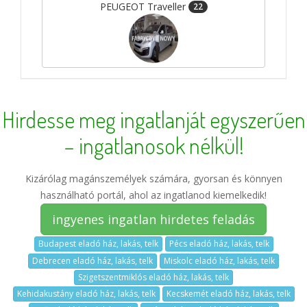
PEUGEOT Traveller
22
Hirdesse meg ingatlanját egyszerűen
– ingatlanosok nélkül!
Kizárólag magánszemélyek számára, gyorsan és könnyen
használható portál, ahol az ingatlanod kiemelkedik!
ingyenes ingatlan hirdetes feladás
Budapest eladó ház, lakás, telk
Pécs eladó ház, lakás, telk
Debrecen eladó ház, lakás, telk
Miskolc eladó ház, lakás, telk
Szigetszentmiklós eladó ház, lakás, telk
Kehidakustány eladó ház, lakás, telk
Kecskemét eladó ház, lakás, telk