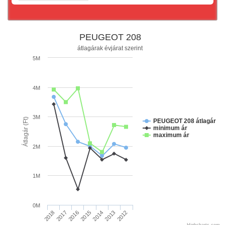
PEUGEOT 208
átlagárak évjárat szerint
5M
4M
3M
Átlagár (Ft)
PEUGEOT 208 átlagár
minimum ár
maximum ár
2M
1M
0M
2014
2013
2012
2018
2017
2016
2015