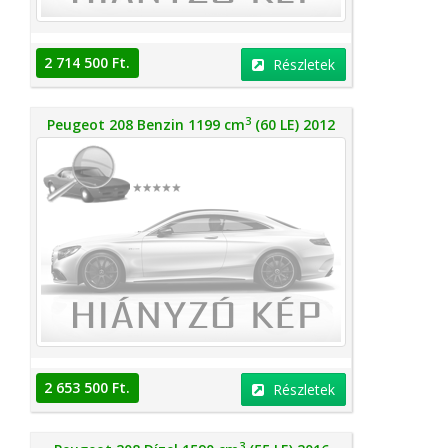
2 714 500 Ft.
Részletek
3
Peugeot 208 Benzin 1199 cm
(60 LE) 2012
2 653 500 Ft.
Részletek
3