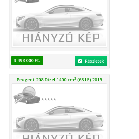
3 493 000 Ft.
Részletek
3
Peugeot 208 Dízel 1400 cm
(68 LE) 2015