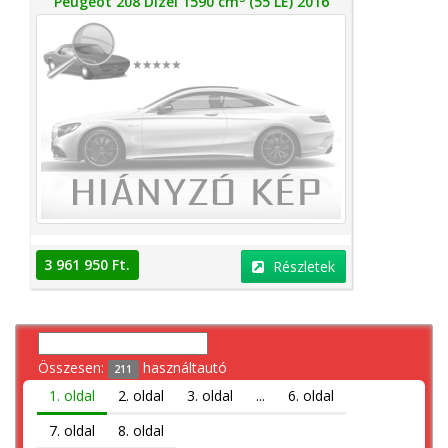
Peugeot 208 Dízel 1590 cm
(55 LE) 2016
3 961 950 Ft.
Részletek
Összesen:
használtautó
211
1. oldal
2. oldal
3. oldal
...
6. oldal
7. oldal
8. oldal