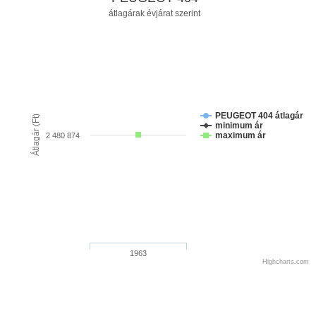
átlagárak évjárat szerint
PEUGEOT 404 átlagár
Átlagár (Ft)
minimum ár
maximum ár
2 480 874
1963
Highcharts.com