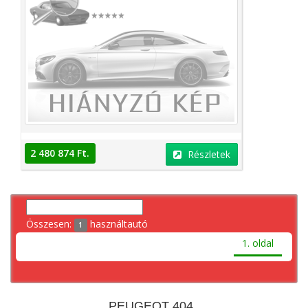
2 480 874 Ft.
Részletek
Összesen:
használtautó
1
1. oldal
PEUGEOT 404