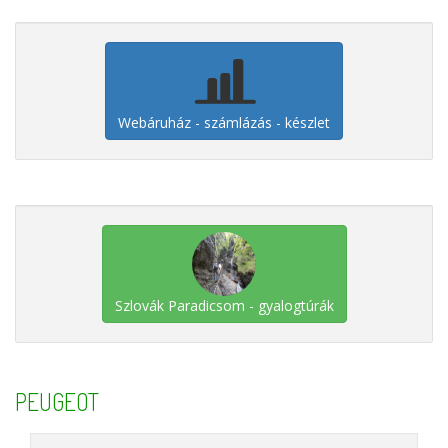
Webáruház - számlázás - készlet
Szlovák Paradicsom - gyalogtúrák
PEUGEOT