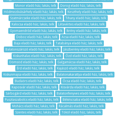
Monor eladó ház, lakás, telk
Dorog eladó ház, lakás, telk
Hódmezővásárhely eladó ház, lakás, telk
Keszthely eladó ház, lakás, telk
Szatmárcseke eladó ház, lakás, telk
Tihany eladó ház, lakás, telk
Kalocsa eladó ház, lakás, telk
Létavértes eladó ház, lakás, telk
Gyomaendrőd eladó ház, lakás, telk
Ikrény eladó ház, lakás, telk
Doboz eladó ház, lakás, telk
Acsa eladó ház, lakás, telk
Baja eladó ház, lakás, telk
Tatabánya eladó ház, lakás, telk
Balatonszárszó eladó ház, lakás, telk
Jászberény eladó ház, lakás, telk
Kiskunhalas eladó ház, lakás, telk
Ózd eladó ház, lakás, telk
Dömsöd eladó ház, lakás, telk
Galgamácsa eladó ház, lakás, telk
Érd eladó ház, lakás, telk
Kajászó eladó ház, lakás, telk
Kiskunmajsa eladó ház, lakás, telk
Balatonakarattya eladó ház, lakás, telk
Budaörs eladó ház, lakás, telk
Ócsa eladó ház, lakás, telk
Kaposvár eladó ház, lakás, telk
Kisvárda eladó ház, lakás, telk
Sárbogárd eladó ház, lakás, telk
Balatonfenyves eladó ház, lakás, telk
Pusztaszabolcs eladó ház, lakás, telk
Békéscsaba eladó ház, lakás, telk
Mohács eladó ház, lakás, telk
Rácalmás eladó ház, lakás, telk
Szentes eladó ház, lakás, telk
Tököl eladó ház, lakás, telk