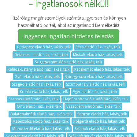
– ingatlanosok nélkül!
Kizárólag magánszemélyek számára, gyorsan és könnyen
használható portál, ahol az ingatlanod kiemelkedik!
ingyenes ingatlan hirdetes feladás
Budapest eladó ház, lakás, telk
Pécs eladó ház, lakás, telk
Debrecen eladó ház, lakás, telk
Miskolc eladó ház, lakás, telk
Szigetszentmiklós eladó ház, lakás, telk
Kehidakustány eladó ház, lakás, telk
Kecskemét eladó ház, lakás, telk
Győr eladó ház, lakás, telk
Nyíregyháza eladó ház, lakás, telk
Szeged eladó ház, lakás, telk
Szombathely eladó ház, lakás, telk
Komló eladó ház, lakás, telk
Eger eladó ház, lakás, telk
Szarvas eladó ház, lakás, telk
Hajdúszoboszló eladó ház, lakás, telk
Orfű eladó ház, lakás, telk
Veszprém eladó ház, lakás, telk
Balatonalmádi eladó ház, lakás, telk
Sopron eladó ház, lakás, telk
Mátészalka eladó ház, lakás, telk
Polgárdi eladó ház, lakás, telk
Monorierdő eladó ház, lakás, telk
Szolnok eladó ház, lakás, telk
Nagykanizsa eladó ház, lakás, telk
Székesfehérvár eladó ház, lakás, telk