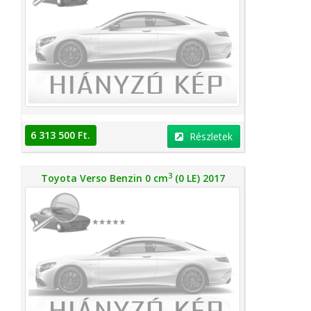
6 313 500 Ft.
Részletek
3
Toyota Verso Benzin 0 cm
(0 LE) 2017