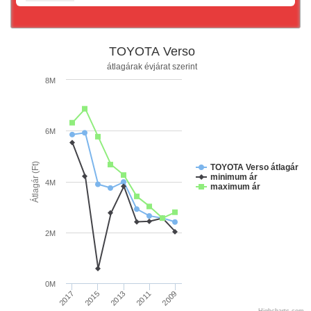
TOYOTA Verso
átlagárak évjárat szerint
8M
6M
Átlagár (Ft)
TOYOTA Verso átlagár
minimum ár
4M
maximum ár
2M
0M
2011
2009
2017
2015
2013