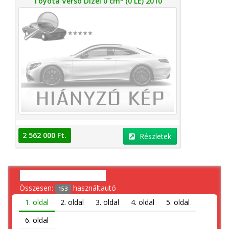
Toyota Verso Dízel 0 cm
(0 LE) 2010
2 562 000 Ft.
Részletek
Összesen:
használtautó
153
1. oldal
2. oldal
3. oldal
4. oldal
5. oldal
6. oldal