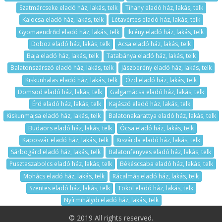
Szatmárcseke eladó ház, lakás, telk
Tihany eladó ház, lakás, telk
Kalocsa eladó ház, lakás, telk
Létavértes eladó ház, lakás, telk
Gyomaendrőd eladó ház, lakás, telk
Ikrény eladó ház, lakás, telk
Doboz eladó ház, lakás, telk
Acsa eladó ház, lakás, telk
Baja eladó ház, lakás, telk
Tatabánya eladó ház, lakás, telk
Balatonszárszó eladó ház, lakás, telk
Jászberény eladó ház, lakás, telk
Kiskunhalas eladó ház, lakás, telk
Ózd eladó ház, lakás, telk
Dömsöd eladó ház, lakás, telk
Galgamácsa eladó ház, lakás, telk
Érd eladó ház, lakás, telk
Kajászó eladó ház, lakás, telk
Kiskunmajsa eladó ház, lakás, telk
Balatonakarattya eladó ház, lakás, telk
Budaörs eladó ház, lakás, telk
Ócsa eladó ház, lakás, telk
Kaposvár eladó ház, lakás, telk
Kisvárda eladó ház, lakás, telk
Sárbogárd eladó ház, lakás, telk
Balatonfenyves eladó ház, lakás, telk
Pusztaszabolcs eladó ház, lakás, telk
Békéscsaba eladó ház, lakás, telk
Mohács eladó ház, lakás, telk
Rácalmás eladó ház, lakás, telk
Szentes eladó ház, lakás, telk
Tököl eladó ház, lakás, telk
Nyírmihálydi eladó ház, lakás, telk
© 2019 All rights reserved.