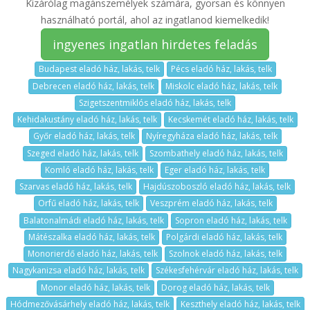
Kizárólag magánszemélyek számára, gyorsan és könnyen
használható portál, ahol az ingatlanod kiemelkedik!
ingyenes ingatlan hirdetes feladás
Budapest eladó ház, lakás, telk
Pécs eladó ház, lakás, telk
Debrecen eladó ház, lakás, telk
Miskolc eladó ház, lakás, telk
Szigetszentmiklós eladó ház, lakás, telk
Kehidakustány eladó ház, lakás, telk
Kecskemét eladó ház, lakás, telk
Győr eladó ház, lakás, telk
Nyíregyháza eladó ház, lakás, telk
Szeged eladó ház, lakás, telk
Szombathely eladó ház, lakás, telk
Komló eladó ház, lakás, telk
Eger eladó ház, lakás, telk
Szarvas eladó ház, lakás, telk
Hajdúszoboszló eladó ház, lakás, telk
Orfű eladó ház, lakás, telk
Veszprém eladó ház, lakás, telk
Balatonalmádi eladó ház, lakás, telk
Sopron eladó ház, lakás, telk
Mátészalka eladó ház, lakás, telk
Polgárdi eladó ház, lakás, telk
Monorierdő eladó ház, lakás, telk
Szolnok eladó ház, lakás, telk
Nagykanizsa eladó ház, lakás, telk
Székesfehérvár eladó ház, lakás, telk
Monor eladó ház, lakás, telk
Dorog eladó ház, lakás, telk
Hódmezővásárhely eladó ház, lakás, telk
Keszthely eladó ház, lakás, telk