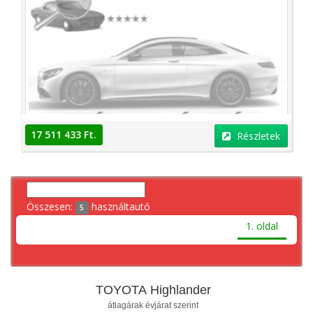
17 511 433 Ft.
Részletek
Összesen:
használtautó
5
1. oldal
TOYOTA Highlander
átlagárak évjárat szerint