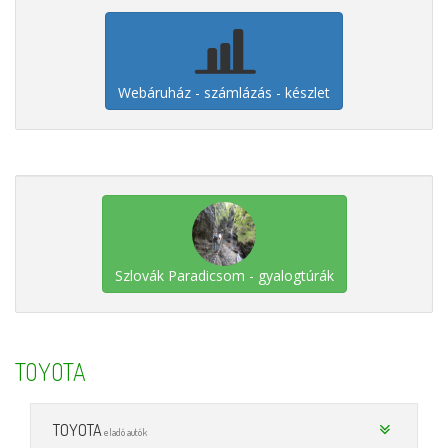
Webáruház - számlázás - készlet
Szlovák Paradicsom - gyalogtúrák
TOYOTA
TOYOTA
eladó autók