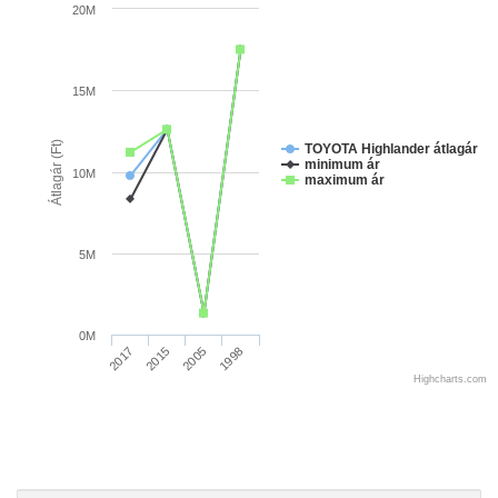
20M
15M
Átlagár (Ft)
TOYOTA Highlander átlagár
minimum ár
10M
maximum ár
5M
0M
2017
2015
2005
1998
Highcharts.com