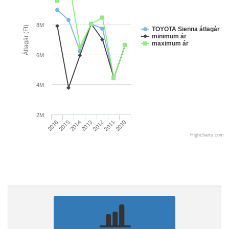
8M
Átlagár (Ft)
TOYOTA Sienna átlagár
minimum ár
maximum ár
6M
4M
2M
2012
2011
2010
2016
2015
2014
2013
Highcharts.com