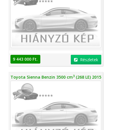
9 443 000 Ft.
Részletek
3
Toyota Sienna Benzin 3500 cm
(268 LE) 2015