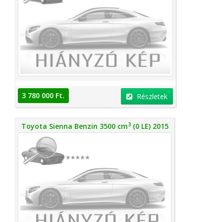
3 780 000 Ft.
Részletek
3
Toyota Sienna Benzin 3500 cm
(0 LE) 2015