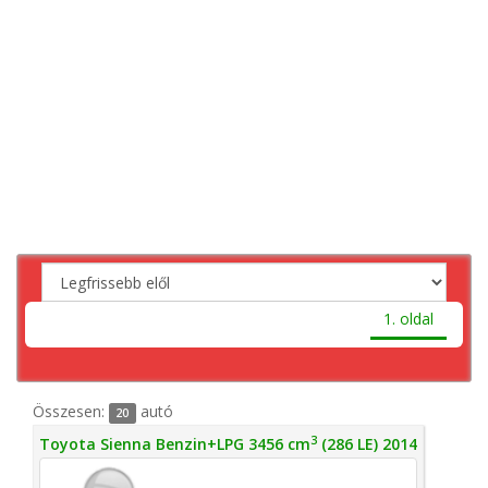
1. oldal
Összesen:
autó
20
3
Toyota Sienna Benzin+LPG 3456 cm
(286 LE) 2014