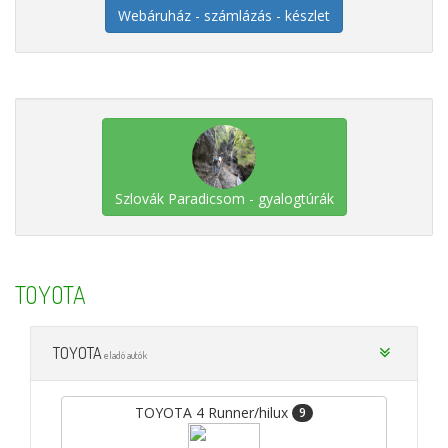
Webáruház - számlázás - készlet
Szlovák Paradicsom - gyalogtúrák
TOYOTA
TOYOTA
eladó autók
TOYOTA 4 Runner/hilux
9