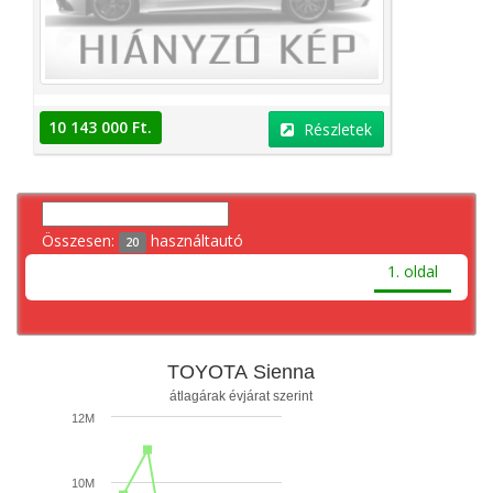
10 143 000 Ft.
Részletek
Összesen:
használtautó
20
1. oldal
TOYOTA Sienna
átlagárak évjárat szerint
12M
10M