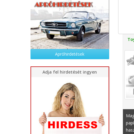
To
Apróhirdetések
Adja fel hirdetését ingyen
Mag
papí
hasz