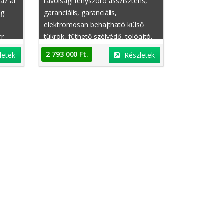
 az ár
távolsági fényszóró asszisztens,
g:
garanciális, garanciális,
elektromosan behajtható külső
rr
tükrök, fűthető szélvédő, tolóajtó,
EDS (elektronikus differenciálzár),
2 793 000 Ft.
letek
Részletek
aték
taxi, jobbkormányos,
l,
automatikusan sötétedő belső
asz,
tükör
asz,
ek,
pítás
tól,
zós