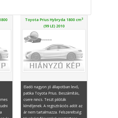
3
1800
Toyota Prius Hybryda 1800 cm
(99 LE) 2010
Eladó nagyon jó állapotban levő,
patika Toyota Prius. Beszámítás,
elmes
csere nincs. Teszt pilóták
kudni
kíméljenek. A regisztrációs adót az
 a
ár nem tartalmazza. Felszereltség: