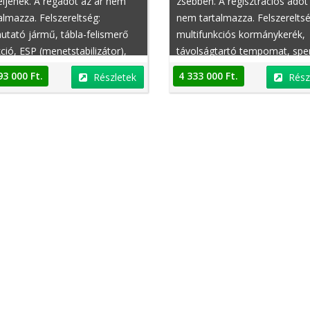
ljenek. A regadót az ár nem
zsebben. A regisztrációs adót
almazza. Felszereltség:
nem tartalmazza. Felszereltsé
tató jármű, tábla-felismerő
multifunkciós kormánykerék,
ció, ESP (menetstabilizátor),
távolságtartó tempomat, spe
ető kormány, hátsó fejtámlák,
differenciálmű, vezetőoldali
93 000 Ft.
4 333 000 Ft.
Részletek
Rész
llátó asszisztens, visszagurulás-
légzsák, MSR (motorféknyom
ó, fékasszisztens,
szabályzás), első tulajdonostó
zagurulás-gátló
fűthető ülés, hűthető kartám
oldallégzsák, középső kartám
garanciális, dönthető utasülés
EDC (elektronikus lengéscsilla
vezérlés), második tulajdonos
fedélzeti komputer, masszíro
ülés