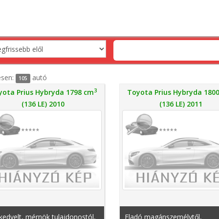
esen:
autó
105
3
yota Prius Hybryda 1798 cm
Toyota Prius Hybryda 180
(136 LE) 2010
(136 LE) 2011
edvelt, mérnök tulajdonostól,
Eladó magánszemélytől,