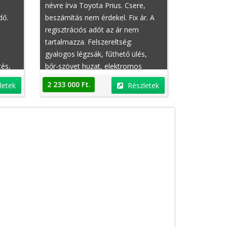
névre írva Toyota Prius. Csere,
dő.
beszámítás nem érdekel. Fix ár. A
regisztrációs adót az ár nem
tartalmazza. Felszereltség:
gyalogos légzsák, fűthető ülés,
tés,
bőr-szövet huzat, elektromos
esen
tükör, részecskeszűrő, elektromos
2 233 000 Ft.
letek
Részletek
ülésállítás vezetőoldal, sportülések,
mag
állítható combtámasz, gyalogos
lítás,
légzsák, hűthető kesztyűtartó,
k,
centrálzár
só