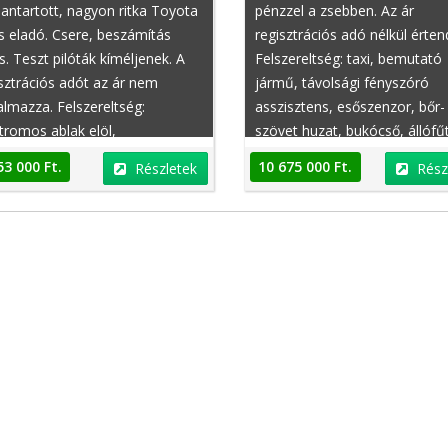
antartott, nagyon ritka Toyota
pénzzel a zsebben. Az ár
s eladó. Csere, beszámítás
regisztrációs adó nélkül érten
s. Teszt pilóták kíméljenek. A
Felszereltség: taxi, bemutató
sztrációs adót az ár nem
jármű, távolsági fényszóró
almazza. Felszereltség:
asszisztens, esőszenzor, bőr-
tromos ablak elöl,
szövet huzat, bukócső, állófű
bkormányos, távolságtartó
kerámia féktárcsák, rendszer
53 000 Ft.
10 675 000 Ft.
Részletek
Rész
pomat, rablásgátló,
karbantartott, állítható hátsó
tókamera, állítható kormány,
ülések, részecskeszűrő, cso
ányváltó, ISOFIX rendszer,
rögzítő, fényszóró magasságál
ikai modell
bőr belső, dönthető utasülése
szervokormány, állítható hát
ülések