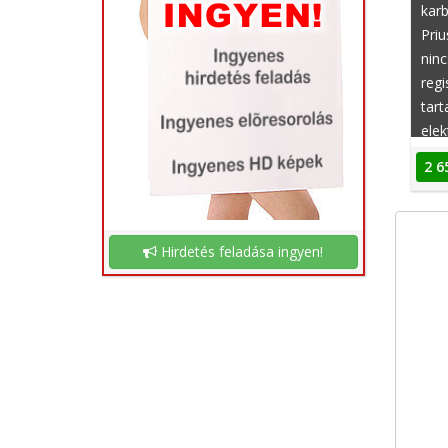
karb
Priu
ninc
regi
tart
elek
job
2 6
tem
tola
korm
amer
Hirdetés feladása ingyen!