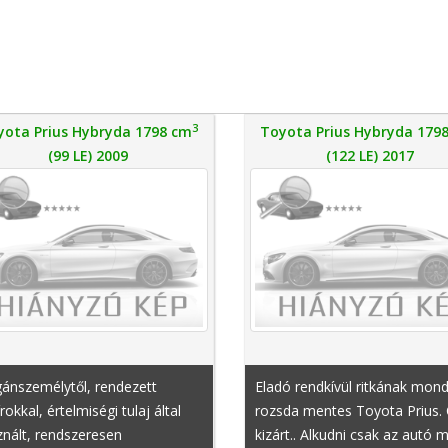
hátsó fejtámlák, állítható hát
ülések
3
yota Prius Hybryda 1798 cm
Toyota Prius Hybryda 179
(99 LE) 2009
(122 LE) 2017
ánszemélytől, rendezett
Eladó rendkívül ritkának mond
rokkal, értelmiségi tulaj által
rozsda mentes Toyota Prius.
nált, rendszeresen
kizárt.. Alkudni csak az autó m