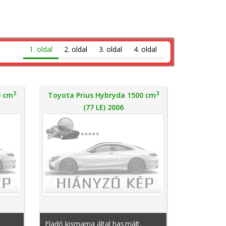
1. oldal
2. oldal
3. oldal
4. oldal
3
3
0 cm
Toyota Prius Hybryda 1500 cm
(77 LE) 2006
Eladó kismama által használt,