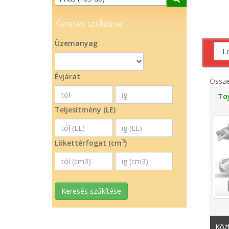
Keresés szűkítése
Üzemanyag
Évjárat
Össz
To
Teljesítmény (LE)
3
Lökettérfogat (cm
)
Keresés szűkítése
Közk