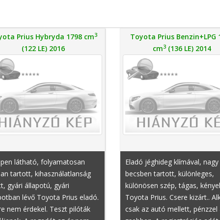
3
yota Prius Hybryda 1798 cm
Toyota Prius Benzin+LPG 
3
(122 LE) 2016
cm
(136 LE) 2014
épen látható, folyamatosan
Eladó jéghideg klímával, nagy
an tartott, kihasználatlanság
becsben tartott, különleges,
t, gyári állapotú, gyári
különösen szép, tágas, kény
potban lévő Toyota Prius eladó.
Toyota Prius. Csere kizárt.. Al
e nem érdekel. Teszt pilóták
csak az autó mellett, pénzzel