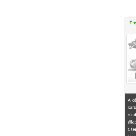
To
A k
karb
miat
álla
Cser