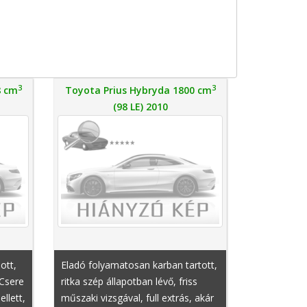
só
3
3
8 cm
Toyota Prius Hybryda 1800 cm
(98 LE) 2010
ott,
Eladó folyamatosan karban tartott,
 Csere
ritka szép állapotban lévő, friss
ellett,
műszaki vizsgával, full extrás, akár