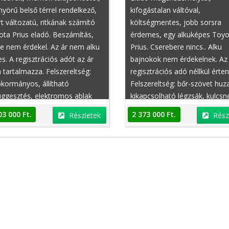
yörű belső térrel rendelkező,
kifogástalan váltóval,
t változatú, ritkának számító
költségmentes, jobb sorsra
ta Prius eladó. Beszámítás,
érdemes, egy alkuképes Toyo
e nem érdekel. Az ár nem alku
Prius. Cserebere nincs.. Alku
s. A regisztrációs adót az ár
bajnokok nem érdekelnek. Az
tartalmazza. Felszereltség:
regisztrációs adó néllkül érte
Peugeot 108
Dacia Lodgy
kormányos, állítható
Felszereltség: bőr-szövet huza
üggesztés, elektromos ablak
kikapcsolható légzsák, kulcsné
ul, GPS nyomkövető, EBD/EBV
indítás, könnyűfém felni,
03 000 Ft.
2 373 000 Ft.
Részletek
Rész
ktronikus fékerő-elosztó),
elektromos ablak elöl, fedélze
tható hátsó ülések, második
komputer, hölgy tulajdonostó
ajdonostól, tempomat,
autóbeszámítás lehetséges, 
légzsák, gyalogos légzsák,
(adaptív lengéscsillapító), fris
tromos tolótető
szervizelt, MSR
(motorféknyomaték szabályzá
automatikus csomagtér-ajtó,
Ft.
4 800 000 Ft.
Részletek
Részletek
függönylégzsák, fűthető tükör
automatikus csomagtér-ajtó,