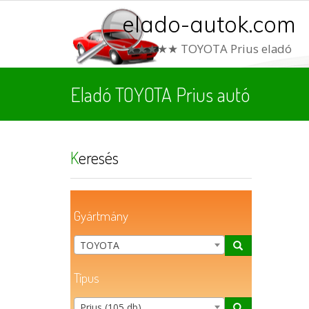
elado-autok.com
★★★★★ TOYOTA Prius eladó
Eladó TOYOTA Prius autó
Keresés
Gyártmány
TOYOTA
Típus
Prius (105 db)