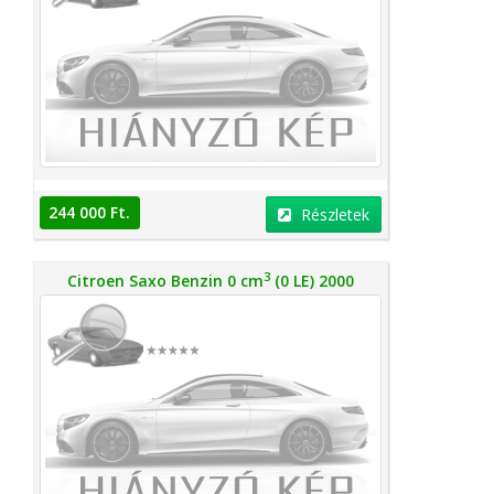
244 000 Ft.
Részletek
3
Citroen Saxo Benzin 0 cm
(0 LE) 2000