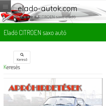
elado-autok.com
Menü
★★★★★ CITROEN saxo eladó
Eladó CITROEN saxo autó
Kereső
Keresés