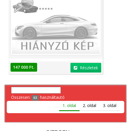
147 000 Ft.
Részletek
Összesen:
használtautó
63
1. oldal
2. oldal
3. oldal