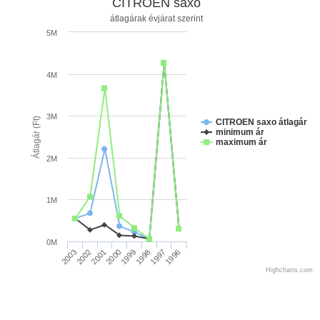
CITROEN saxo
átlagárak évjárat szerint
5M
4M
3M
Átlagár (Ft)
CITROEN saxo átlagár
minimum ár
maximum ár
2M
1M
0M
2003
2002
2001
2000
1999
1998
1997
1996
Highcharts.com