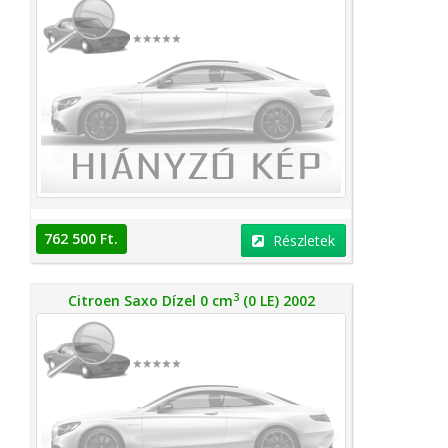
762 500 Ft.
Részletek
3
Citroen Saxo Dízel 0 cm
(0 LE) 2002