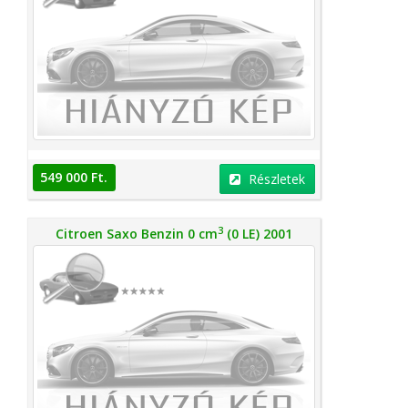
549 000 Ft.
Részletek
3
Citroen Saxo Benzin 0 cm
(0 LE) 2001