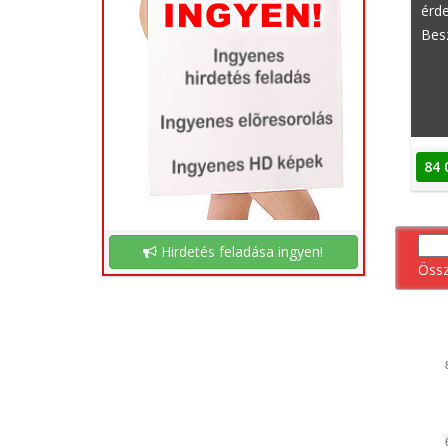
érde
Bes
84 
Hirdetés feladása ingyen!
Öss