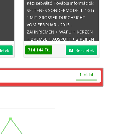
Kézi sebváltó További információk:
SELTENES SONDERMODELL " GTi
" MIT GROSSER DURCHSICHT
VOM FEBRUAR - 2015 .
ZAHNRIEMEN + WAPU + KERZEN
+ BREMSE + AUSPUFF + 2 REIFEN
NEU . EXTRAS : 15 ZOLL FELGEN -
714 144 Ft.
letek
Részletek
AUSSTELLFENSTER -
HECKSPOILER - SPORTSITZE -
ALLES ORIGINAL . ZV + FB .
1. oldal
ORIGINALLACK . DACHHIMMEL
ANTHRAZIT . LEERGEWICHT 795
Kg . BITTE
BESICHTIGUNGSTERMIN
VEREINBAREN MONTAG -
FREITAG 10 - 17 UHR . . TAUSCH +
INZAHLUNGNAHME + T