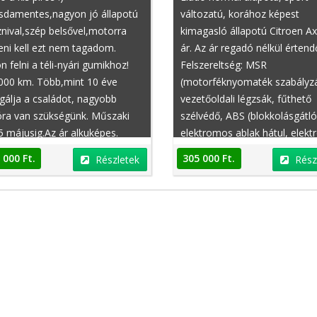
sdamentes,nagyon jó állapotú
változatú, korához képest
nival,szép belsővel,motorra
kimagasló állapotú Citroen Ax.
eni kell ezt nem tagadom.
ár. Az ár regadó nélkül értend
n felni a téli-nyári gumikhoz!
Felszereltség: MSR
000 km. Több,mint 10 éve
(motorféknyomaték szabályzá
gálja a családot, nagyobb
vezetőoldali légzsák, fűthető
Peugeot 108
Dacia Lodgy
óra van szükségünk. Műszaki
szélvédő, ABS (blokkolásgátló
 májusig.Az ár alkuképes.
elektromos ablak hátul, elek
ülésállítás vezetőoldal, utasold
 000 Ft.
305 000 Ft.
Részletek
Rész
légzsák
Ft.
4 800 000 Ft.
Részletek
Részletek