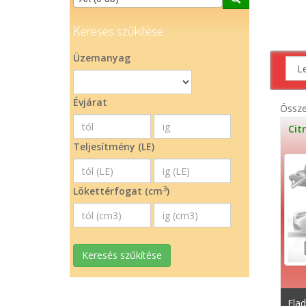
Keresés szűkítése
Üzemanyag
Évjárat
Össz
Cit
Teljesítmény (LE)
3
Lökettérfogat (cm
)
Keresés szűkítése
Elad