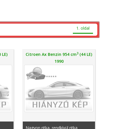
1. oldal
3
 LE)
Citroen Ax Benzin 954 cm
(44 LE)
1990
Nagyon ritka, rendkívül ritka