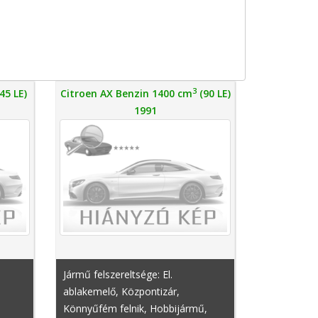
3
45 LE)
Citroen AX Benzin 1400 cm
(90 LE)
1991
Jármű felszereltsége: El.
ablakemelő, Központizár,
Könnyűfém felnik, Hobbijármű,