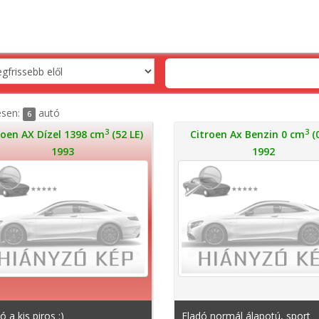
esen:
autó
6
3
3
roen AX Dízel 1398 cm
(52 LE)
Citroen Ax Benzin 0 cm
(0
1993
1992
ó a kis piros :)
Eladó normál álapotú, sport