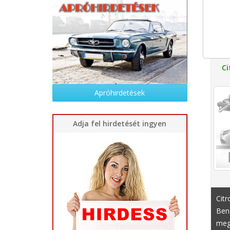
Ci
Apróhirdetések
Adja fel hirdetését ingyen
Citr
Ben
megf