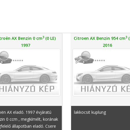
3
3
troën AX Benzin 0 cm
(0 LE)
Citroen AX Benzin 954 cm
(
1997
2016
oën AX eladó. 1997 évjáratú
lakkocsit kuplung
zin 0 ccm , megkímélt, korának
elelő állapotban eladó. Csere