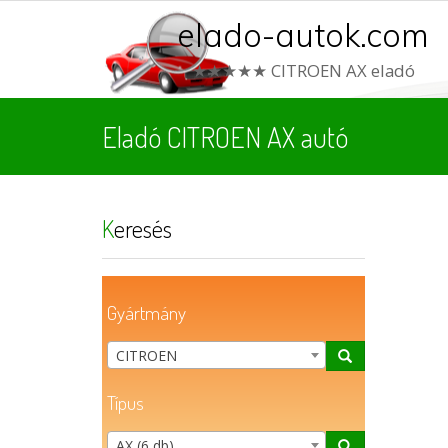
elado-autok.com
★★★★★ CITROEN AX eladó
Eladó CITROEN AX autó
Keresés
Gyártmány
CITROEN
Típus
AX (6 db)