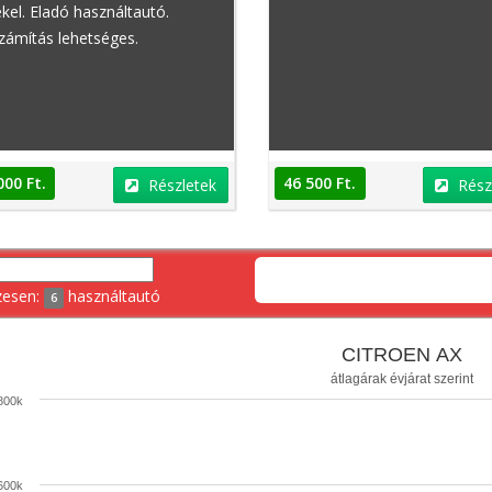
kel. Eladó használtautó.
zámítás lehetséges.
000 Ft.
46 500 Ft.
Részletek
Rész
zesen:
használtautó
6
CITROEN AX
átlagárak évjárat szerint
800k
600k