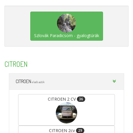
Szlovák Paradicsom - gyalogtúrák
CITROEN
CITROEN
eladó autók
CITROEN 2 CV
36
CITROEN 2cv
29