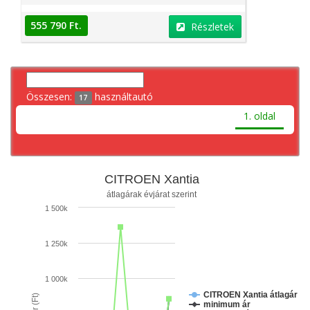
555 790 Ft.
Részletek
Összesen:
használtautó
17
1. oldal
CITROEN Xantia
átlagárak évjárat szerint
1 500k
1 250k
1 000k
CITROEN Xantia átlagár
minimum ár