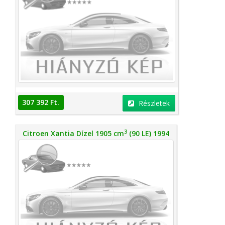
307 392 Ft.
Részletek
3
Citroen Xantia Dízel 1905 cm
(90 LE) 1994