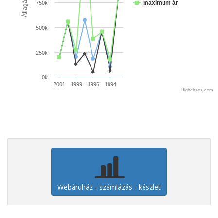
Átlagár (Ft)
maximum ár
750k
500k
250k
0k
2001
1999
1996
1994
Highcharts.com
Webáruház - számlázás - készlet