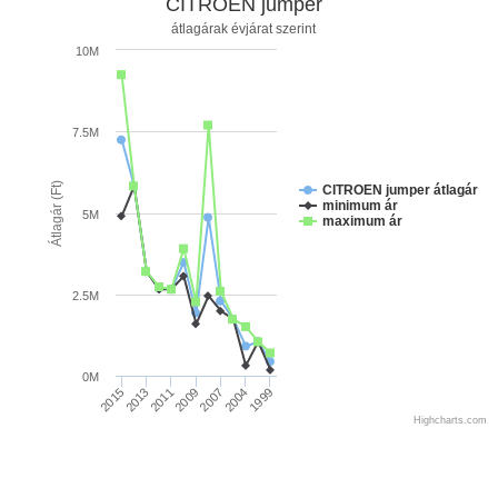
CITROEN jumper
átlagárak évjárat szerint
10M
7.5M
Átlagár (Ft)
CITROEN jumper átlagár
minimum ár
5M
maximum ár
2.5M
0M
1999
2011
2004
2013
2007
2015
2009
Highcharts.com