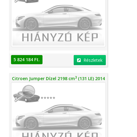
5 824 184 Ft.
Részletek
3
Citroen Jumper Dízel 2198 cm
(131 LE) 2014