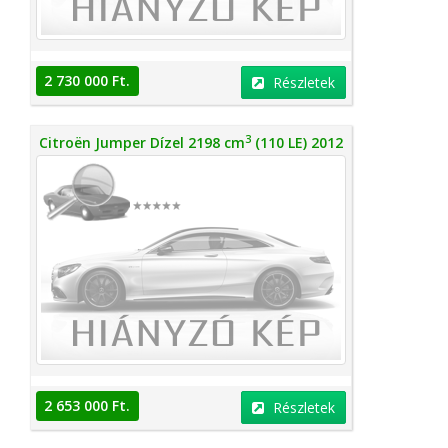
2 730 000 Ft.
Részletek
3
Citroën Jumper Dízel 2198 cm
(110 LE) 2012
2 653 000 Ft.
Részletek