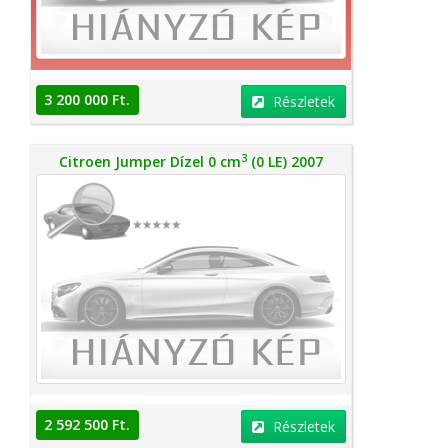
3 200 000 Ft.
Részletek
3
Citroen Jumper Dízel 0 cm
(0 LE) 2007
2 592 500 Ft.
Részletek