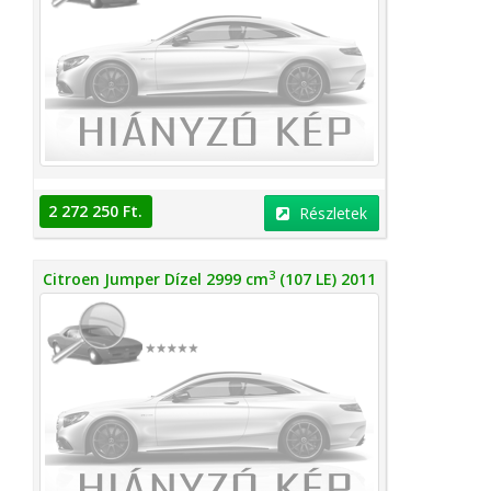
2 272 250 Ft.
Részletek
3
Citroen Jumper Dízel 2999 cm
(107 LE) 2011