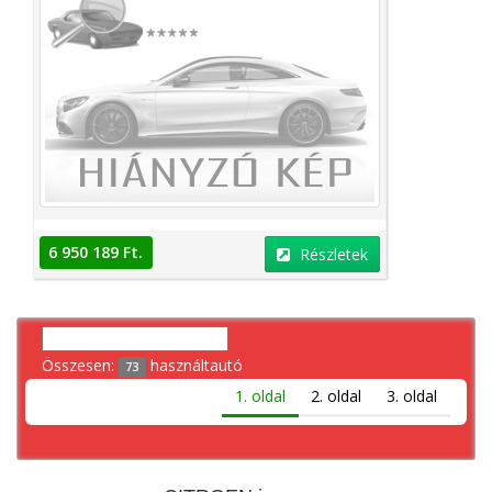
6 950 189 Ft.
Részletek
Összesen:
használtautó
73
1. oldal
2. oldal
3. oldal