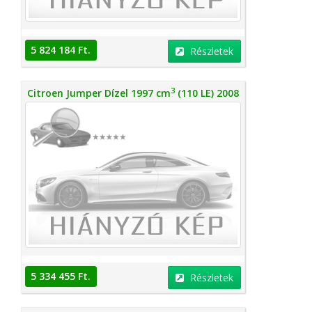
5 824 184 Ft.
Részletek
3
Citroen Jumper Dízel 1997 cm
(110 LE) 2008
5 334 455 Ft.
Részletek