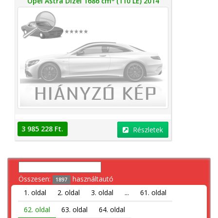
Opel Astra Dízel 1686 cm
(110 LE) 2014
3 985 228 Ft.
Részletek
Összesen:
használtautó
1897
1. oldal
2. oldal
3. oldal
...
61. oldal
62. oldal
63. oldal
64. oldal