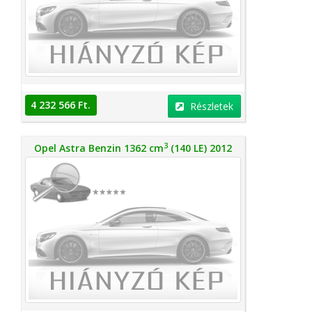
4 232 566 Ft.
Részletek
3
Opel Astra Benzin 1362 cm
(140 LE) 2012