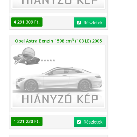
4 291 309 Ft.
Részletek
3
Opel Astra Benzin 1598 cm
(103 LE) 2005
1 221 230 Ft.
Részletek