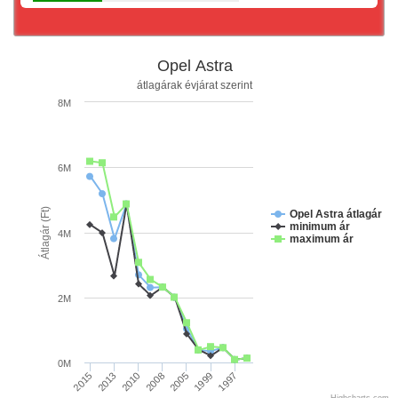
Opel Astra
átlagárak évjárat szerint
8M
6M
Átlagár (Ft)
Opel Astra átlagár
minimum ár
4M
maximum ár
2M
0M
1997
2015
2013
2010
2008
2005
1999