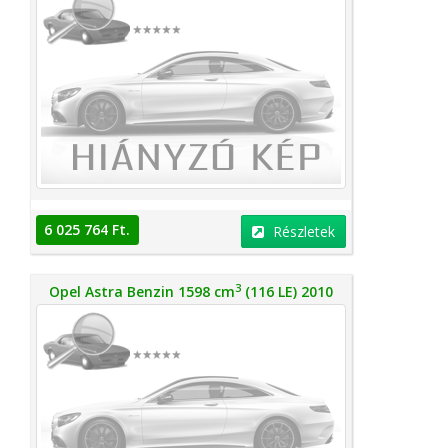
6 025 764 Ft.
Részletek
3
Opel Astra Benzin 1598 cm
(116 LE) 2010