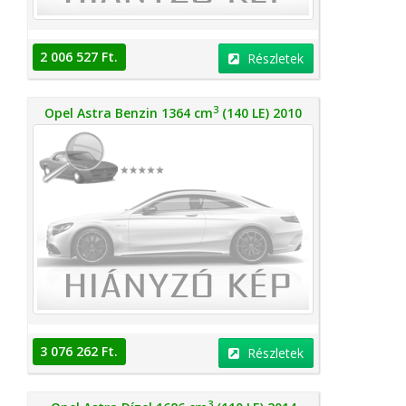
2 006 527 Ft.
Részletek
3
Opel Astra Benzin 1364 cm
(140 LE) 2010
3 076 262 Ft.
Részletek
3