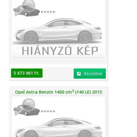
5 873 961 Ft.
Részletek
3
Opel Astra Benzin 1400 cm
(140 LE) 2015