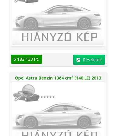
6 183 133 Ft.
Részletek
3
Opel Astra Benzin 1364 cm
(140 LE) 2013