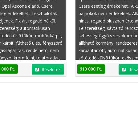
a Opel Ascona eladó. Csere
Csere esetleg érdekelhet.. Alk
leg érdekelhet.. Teszt pilóták
bajnokok nem érdekelnek. Al
ljenek. Fix ár, regadó nélkül.
nincs, regadó pluszban értend
zereltség: automatikusan
Felszereltség: sávtartó rendsz
tedő külső tükör, műbőr-kárpit,
sebességfüggő szervókormán
r kárpit, fűthető ülés, fényszóró
állítható kormány, rendszere
Peugeot 108
Dacia Lodgy
sságállítás, rendelhető, nem
karbantartott, automatikusan
nyzó, króm felni, tolatóradar,
sötétedő külső tükör, esőszen
szenzor
bukócső, szervizkönyv
 000 Ft.
610 000 Ft.
Részletek
Rész
Ft.
4 800 000 Ft.
Részletek
Részletek