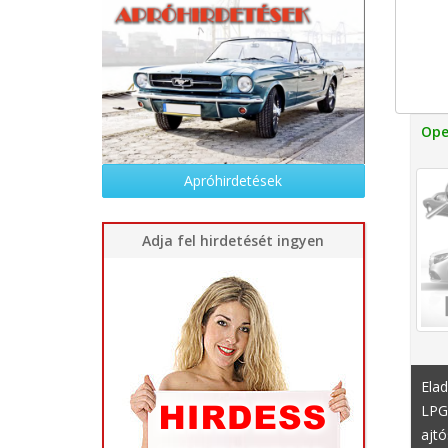
Ope
Apróhirdetések
Adja fel hirdetését ingyen
Elad
LPG
ajtó