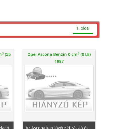
1. oldal
3
3
m
(55
Opel Ascona Benzin 0 cm
(0 LE)
1987
eladó.
Az Ascona kap jövőre H zászló és