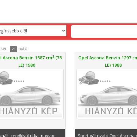
esen:
autó
26
3
l Ascona Benzin 1587 cm
(75
Opel Ascona Benzin 1297 c
LE) 1986
LE) 1988
nált, rendkívül ritka, nagyon
Sport változatú Opel Ascona 