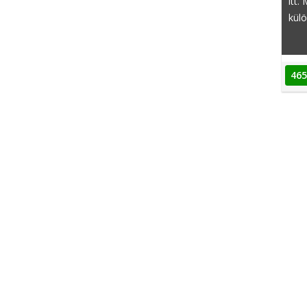
itt.
külö
465