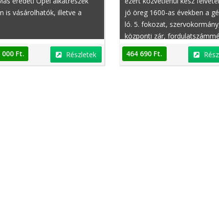
 Más eredeti Opel alkatrészek
ezért közvetlenül kész felvétel
n is vásárolhatók, illetve a
jó öreg 1600-as években a g
ló. 5. fokozat, szervokormány
központi zár, fordulatszámmé
eredeti Opel rádiós magnó S
 000 Ft.
464 690 Ft.
Részletek
Rész
és alumínium keréktárcsák ny
gumik. Vezérműszíj, vízpumpa
hengerfej tömítés, és megújít
előtti utolsó évben a MOT ...
találok rozsda. Annak ellenére
hogy jó állapotban maradt, n
várják az új autók!