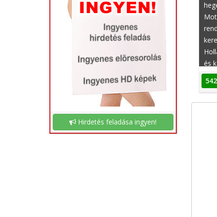
hege
Moto
rend
kere
Holl
és k
hely
542
alka
kérj
Hirdetés feladása ingyen!