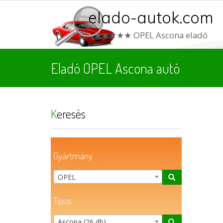
elado-autok.com
★★★★★ OPEL Ascona eladó
Eladó OPEL Ascona autó
Keresés
Gyártmány
OPEL
Típus
Ascona (26 db)