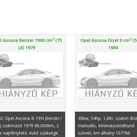
3
3
l Ascona Benzin 1900 cm
(75
Opel Ascona Dízel 0 cm
(5
LE) 1979
1984
ó: Opel Ascona B 19N (benzin /
40kw, 54hp, 1,6ltr, szalon díze
) származó 1979 86.000km, 2
manuális, Innenausstrattund
s napfénytető. Autó szüksége
szövet, km állvány 107766