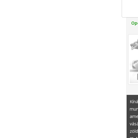
Op
Kíná
munk
amel
vásá
zöld