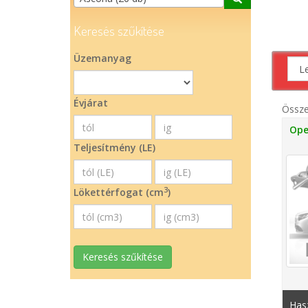
Keresés szűkítése
Üzemanyag
Évjárat
Össz
Ope
Teljesítmény (LE)
3
Lökettérfogat (cm
)
Keresés szűkítése
Hasz