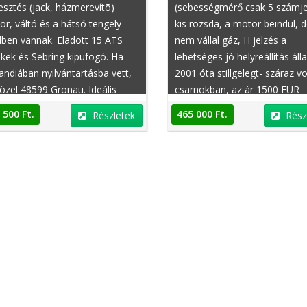
sztés (jack, házmerevítõ)
(sebességmérő csak 5 számje
r, váltó és a hátsó tengely
kis rozsda, a motor beindul, 
ben vannak. Eladott 15 ATS
nem vállal gáz, H jelzés a
kek és Sebring kipufogó. Ha
lehetséges jó helyreállítás ál
andiában nyilvántartásba vett,
2001 óta stillgelegt- száraz vo
özel 48599 Gronau. Ideális
csarnokban, az ár 1500 EUR
reállítás, Motorsport vagy
 500 Ft.
465 000 Ft.
Részletek
Rész
trészek. További információért
ük postázni vagy hívjon.