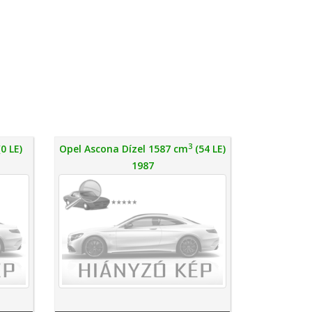
3
0 LE)
Opel Ascona Dízel 1587 cm
(54 LE)
1987