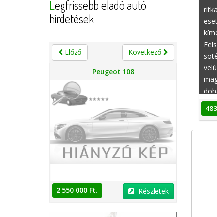
Legfrissebb eladó autó
ritk
hirdetések
eset
kímé
Fels
Előző
Következő
söté
velú
n
Peugeot 108
maga
dohá
eső
483
2 550 000 Ft.
2 550 000 
Részletek
Részletek