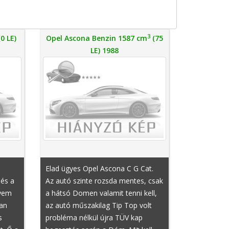
3
0 LE)
Opel Ascona Benzin 1587 cm
(75
LE) 1988
Elad ügyes Opel Ascona C G Cat.
 és a
Az autó szinte rozsda mentes, csak
nyem
a hátsó Domen valamit tenni kell,
Van
az autó műszakilag Tip Top volt
s
probléma nélkül újra TÜV kap