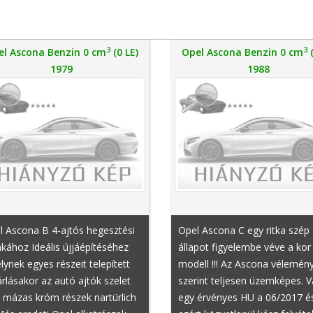
3
3
el Ascona Benzin 0 cm
(0 LE)
Opel Ascona Benzin 0 cm
(
1979
1988
l Ascona B 4-ajtós hegesztési
Opel Ascona C egy ritka szép
ához Ideális újjáépítéséhez
állapot figyelembe véve a kor
ynek egyes részeit telepített
modell !!! Az Ascona vélemé
rlásakor az autó ajtók szelet
szerint teljesen üzemképes. 
 mázas króm részek nartürlich
egy érvényes HU a 06/2017 é