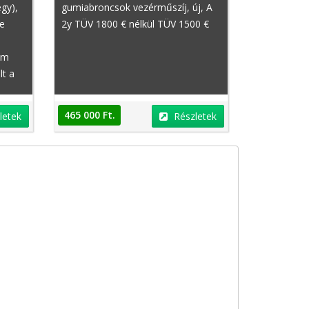
gy),
gumiabroncsok vezérműszíj, új, A
de
2y TÜV 1800 € nélkül TÜV 1500 €
lam
lt a
465 000 Ft.
letek
Részletek