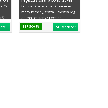
t. Ő a
hegesztés során a Dóm. Mit kell
ép 75
tenni az áramkört az átmenetek
,
megy kemény, tiszta, valószínűleg
rő,
a Schaltgestänge.Lege de
C202
elővigyázatosságból még egy
387 500 Ft.
letek
Részletek
ári
használt hajtómű velük. Kérjük,
,
csak hívjon, e-maileket nem lehet
ották
megválaszolni
 nem
,
e