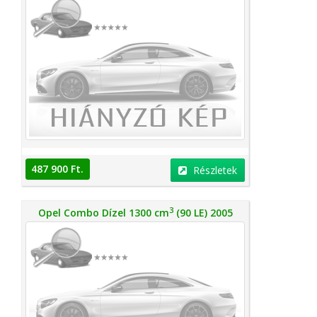
487 900 Ft.
Részletek
3
Opel Combo Dízel 1300 cm
(90 LE) 2005