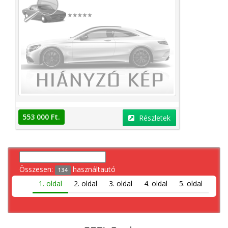
553 000 Ft.
Részletek
Összesen:
használtautó
134
1. oldal
2. oldal
3. oldal
4. oldal
5. oldal