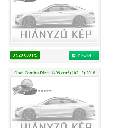
3 920 000 Ft.
Részletek
3
Opel Combo Dízel 1499 cm
(102 LE) 2018