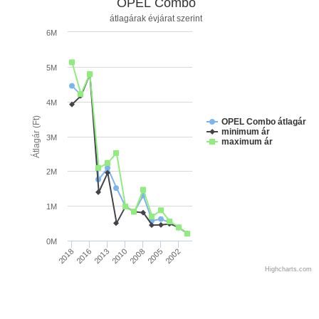
OPEL Combo
átlagárak évjárat szerint
6M
5M
4M
Átlagár (Ft)
OPEL Combo átlagár
minimum ár
3M
maximum ár
2M
1M
0M
2018
2016
2013
2010
2008
2005
2002
Highcharts.com