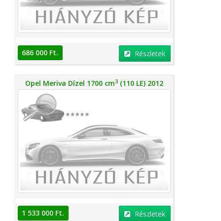
686 000 Ft.
Részletek
3
Opel Meriva Dízel 1700 cm
(110 LE) 2012
1 533 000 Ft.
Részletek