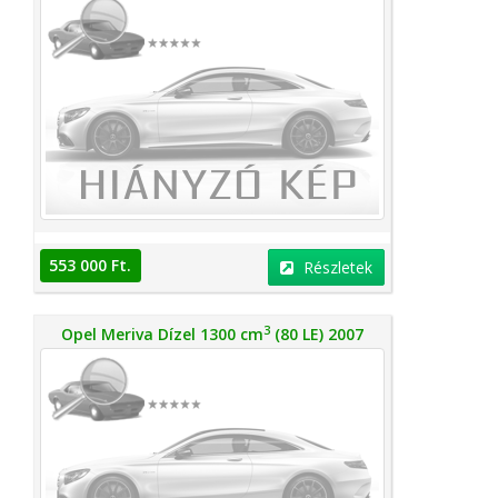
553 000 Ft.
Részletek
3
Opel Meriva Dízel 1300 cm
(80 LE) 2007