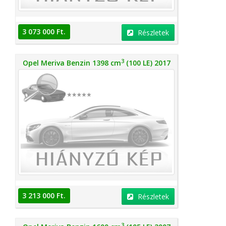
3 073 000 Ft.
Részletek
3
Opel Meriva Benzin 1398 cm
(100 LE) 2017
3 213 000 Ft.
Részletek
3