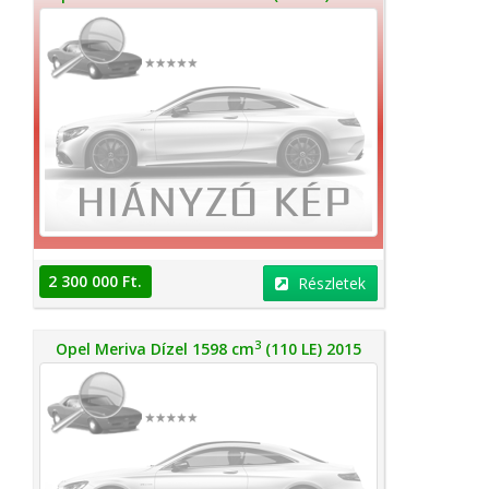
2 300 000 Ft.
Részletek
3
Opel Meriva Dízel 1598 cm
(110 LE) 2015