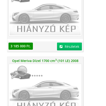
3 185 000 Ft.
Részletek
3
Opel Meriva Dízel 1700 cm
(101 LE) 2008