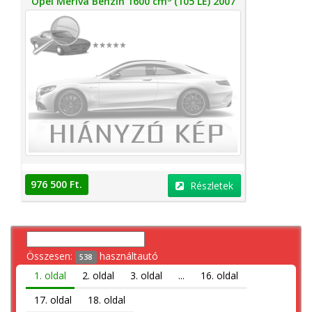
Opel Meriva Benzin 1600 cm
(105 LE) 2007
976 500 Ft.
Részletek
Összesen:
használtautó
538
1. oldal
2. oldal
3. oldal
...
16. oldal
17. oldal
18. oldal