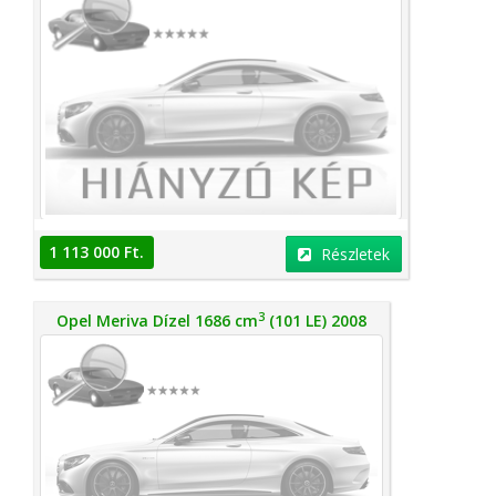
1 113 000 Ft.
Részletek
3
Opel Meriva Dízel 1686 cm
(101 LE) 2008