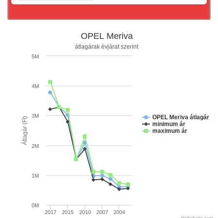
OPEL Meriva
átlagárak évjárat szerint
5M
4M
3M
OPEL Meriva átlagár
Átlagár (Ft)
minimum ár
maximum ár
2M
1M
0M
2017
2015
2010
2007
2004