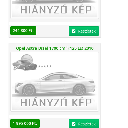
244 300 Ft.
Részletek
3
Opel Astra Dízel 1700 cm
(125 LE) 2010
1 995 000 Ft.
Részletek