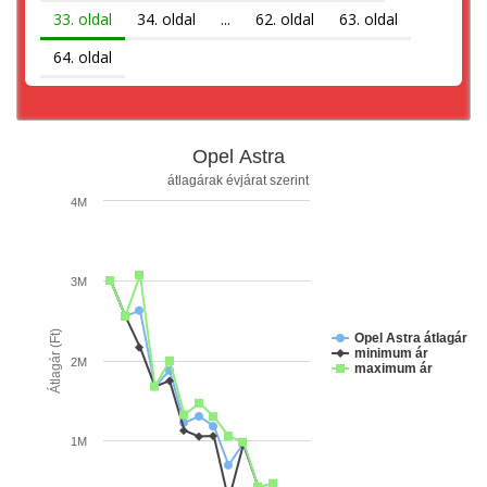
33. oldal
34. oldal
...
62. oldal
63. oldal
64. oldal
Opel Astra
átlagárak évjárat szerint
4M
3M
Átlagár (Ft)
Opel Astra átlagár
minimum ár
2M
maximum ár
1M