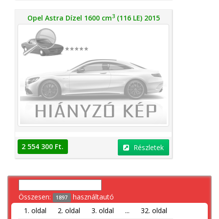
3
Opel Astra Dízel 1600 cm
(116 LE) 2015
2 554 300 Ft.
Részletek
Összesen:
használtautó
1897
1. oldal
2. oldal
3. oldal
...
32. oldal