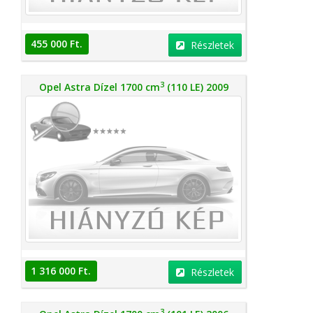
455 000 Ft.
Részletek
3
Opel Astra Dízel 1700 cm
(110 LE) 2009
1 316 000 Ft.
Részletek
3