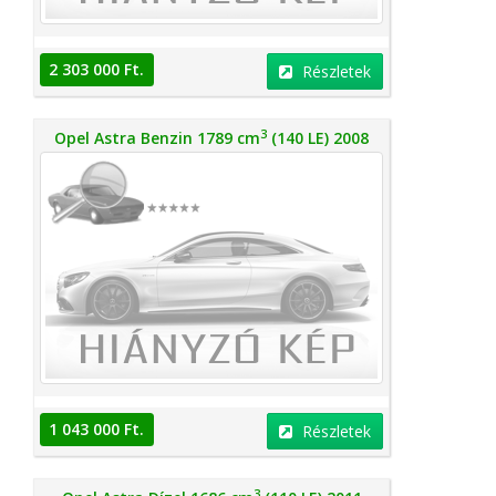
2 303 000 Ft.
Részletek
3
Opel Astra Benzin 1789 cm
(140 LE) 2008
1 043 000 Ft.
Részletek
3