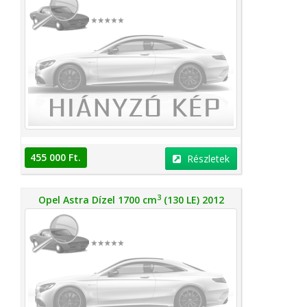
455 000 Ft.
Részletek
3
Opel Astra Dízel 1700 cm
(130 LE) 2012