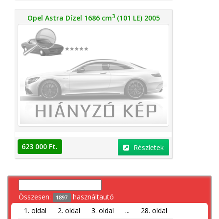
3
Opel Astra Dízel 1686 cm
(101 LE) 2005
623 000 Ft.
Részletek
Összesen:
használtautó
1897
1. oldal
2. oldal
3. oldal
...
28. oldal