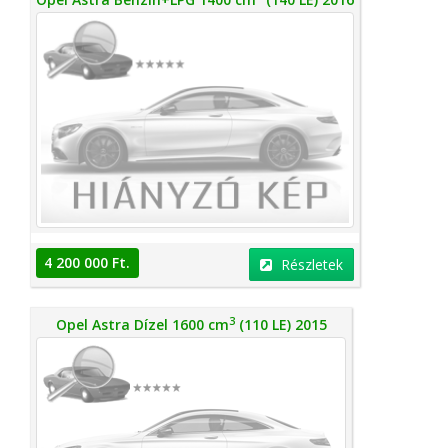
4 200 000 Ft.
Részletek
3
Opel Astra Dízel 1600 cm
(110 LE) 2015