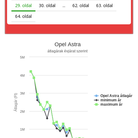
29. oldal
30. oldal
...
62. oldal
63. oldal
64. oldal
Opel Astra
átlagárak évjárat szerint
5M
4M
3M
Átlagár (Ft)
Opel Astra átlagár
minimum ár
maximum ár
2M
1M