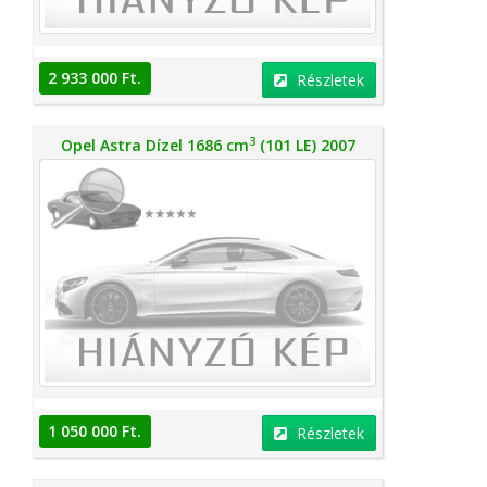
2 933 000 Ft.
Részletek
3
Opel Astra Dízel 1686 cm
(101 LE) 2007
1 050 000 Ft.
Részletek