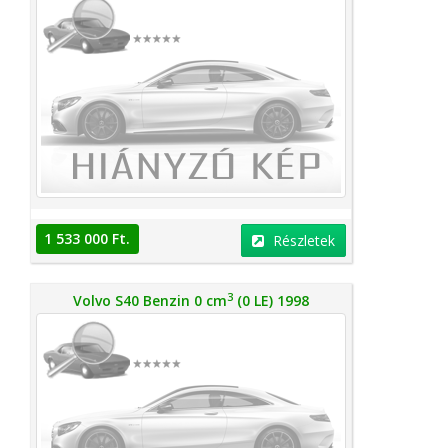
1 533 000 Ft.
Részletek
3
Volvo S40 Benzin 0 cm
(0 LE) 1998