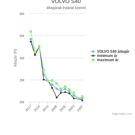
VOLVO S40
átlagárak évjárat szerint
8M
6M
Átlagár (Ft)
VOLVO S40 átlagár
minimum ár
4M
maximum ár
2M
0M
1997
2014
2005
2010
2003
2017
2008
Highcharts.com