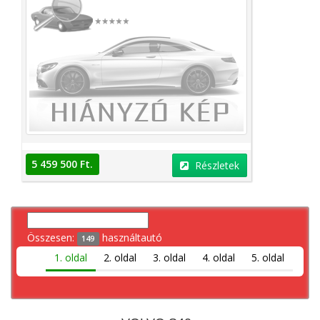
5 459 500 Ft.
Részletek
Összesen:
használtautó
149
1. oldal
2. oldal
3. oldal
4. oldal
5. oldal