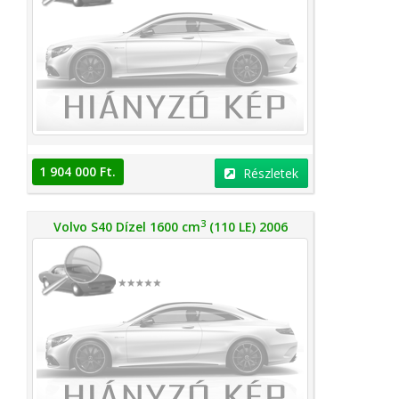
1 904 000 Ft.
Részletek
3
Volvo S40 Dízel 1600 cm
(110 LE) 2006