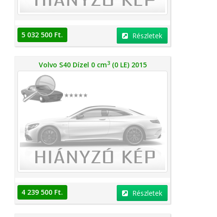
5 032 500 Ft.
Részletek
3
Volvo S40 Dízel 0 cm
(0 LE) 2015
4 239 500 Ft.
Részletek