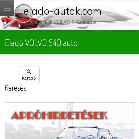
elado-autok.com
Menü
★★★★★ VOLVO S40 eladó
Eladó VOLVO S40 autó
Kereső
Keresés