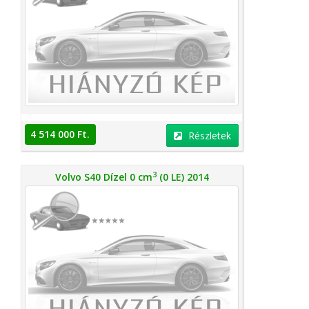
4 514 000 Ft.
Részletek
3
Volvo S40 Dízel 0 cm
(0 LE) 2014