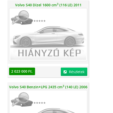
3
Volvo S40 Dízel 1600 cm
(116 LE) 2011
2 023 000 Ft.
Részletek
3
Volvo S40 Benzin+LPG 2435 cm
(140 LE) 2006