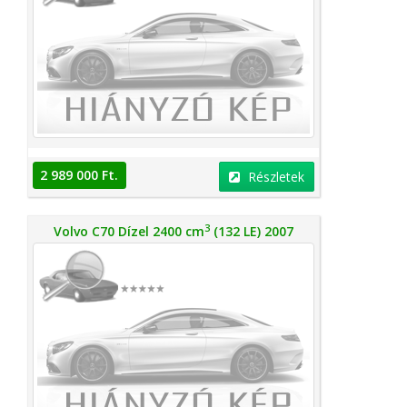
2 989 000 Ft.
Részletek
3
Volvo C70 Dízel 2400 cm
(132 LE) 2007