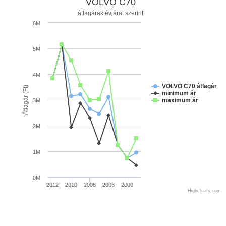
VOLVO C70
átlagárak évjárat szerint
6M
5M
4M
VOLVO C70 átlagár
Átlagár (Ft)
minimum ár
maximum ár
3M
2M
1M
0M
2012
2010
2008
2006
2000
Highcharts.com