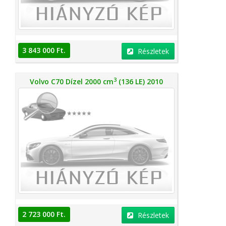
3 843 000 Ft.
Részletek
3
Volvo C70 Dízel 2000 cm
(136 LE) 2010
2 723 000 Ft.
Részletek