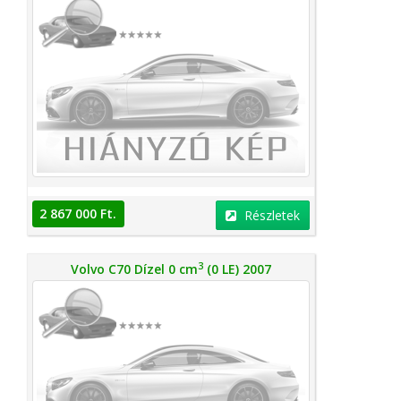
2 867 000 Ft.
Részletek
3
Volvo C70 Dízel 0 cm
(0 LE) 2007