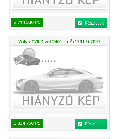
2 714 500 Ft.
Részletek
3
Volvo C70 Dízel 2401 cm
(179 LE) 2007
3 034 750 Ft.
Részletek