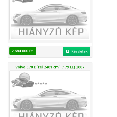
2 684 000 Ft.
Részletek
3
Volvo C70 Dízel 2401 cm
(179 LE) 2007