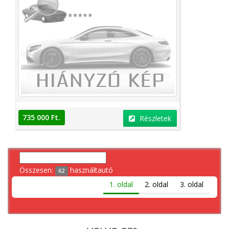
735 000 Ft.
Részletek
Összesen:
használtautó
62
1. oldal
2. oldal
3. oldal