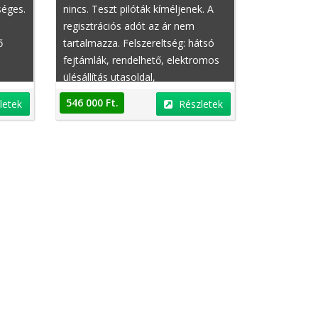
séges.
nincs. Teszt pilóták kíméljenek. A
regisztrációs adót az ár nem
ő
tartalmazza. Felszereltség: hátsó
fejtámlák, rendelhető, elektromos
ülésállítás utasoldal,
y,
automatikusan sötétedő külső
546 000 Ft.
letek
Részletek
tükör, ISOFIX rendszer, ASR
(kipörgésgátló), multifunkciós
kormánykerék, első tulajdonostól,
rendelhető, elektromosan
tó
behajtható külső tükrök, állófűtés,
nem dohányzó, oldallégzsák,
m
motorbeszámítás lehetséges,
centrálzár