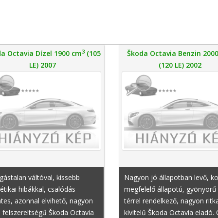
3
a Octavia Dízel 1900 cm
(105
Škoda Octavia Benzin 200
LE) 2007
(120 LE) 2002
gástalan váltóval, kissebb
Nagyon jó állapotban levő, k
étikai hibákkal, csalódás
megfelelő állapotú, gyönyörű
es, azonnal elvihető, nagyon
térrel rendelkező, nagyon ritk
a felszereltségű Škoda Octavia
kivitelű Škoda Octavia eladó.