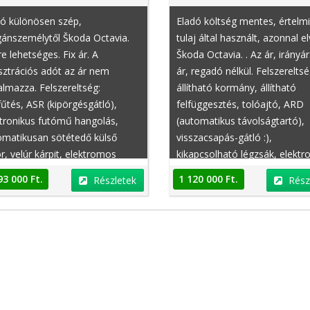
dó különösen szép,
Eladó költség mentes, értelmi
ánszemélytől Škoda Octavia.
tulaj által használt, azonnal e
e lehetséges. Fix ár. A
Škoda Octavia. . Az ár, irányár.
sztrációs adót az ár nem
ár, regadó nélkül. Felszereltsé
almazza. Felszereltség:
állítható kormány, állítható
Peugeot 108
Dacia Lodgy
fűtés, ASR (kipörgésgátló),
felfüggesztés, tolóajtó, ARD
tronikus futómű hangolás,
(automatikus távolságtartó),
omatikusan sötétedő külső
visszacsapás-gátló :),
r, velúr kárpit, elektromos
kikapcsolható légzsák, elektr
ótető, jobbkormányos
futómű hangolás, bukócső, b
93 000 Ft.
1 120 000 Ft.
Részletek
Rész
belső
Ft.
4 800 000 Ft.
Részletek
Részletek