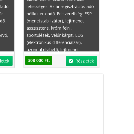
ladó.
lehetséges. Az ár regisztrációs adó
ár
néllkül értendő. Felszereltség: ESP
ndő.
(menetstabilizátor), lejtmenet
asszisztens, króm felni,
ervó,
sportülések, velúr kárpit, EDS
(elektronikus differenciálzár),
azonnal elvihető, lejtmenet
lgy
asszisztens, ABS (blokkolásgátló),
308 000 Ft.
letek
Részletek
gyalogos légzsák, deréktámasz,
erő
GPS nyomkövető