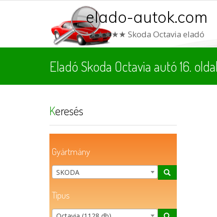
elado-autok.com
★★★★★ Skoda Octavia eladó
Eladó Skoda Octavia autó 16. olda
Keresés
Gyártmány
SKODA
Típus
Octavia (1128 db)