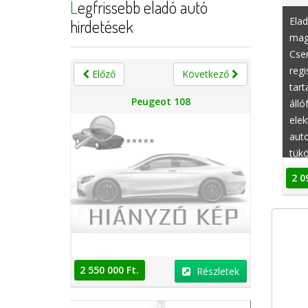
Legfrissebb eladó autó
Ela
hirdetések
mag
Cser
regi
Előző
Következő
tart
n
Peugeot 108
álló
elek
aut
tükö
tol
2 0
2 550 000 Ft.
2 550 000 
Részletek
Részletek