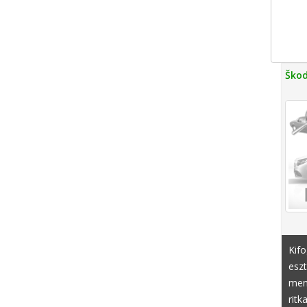
Škod
Kifo
eszt
ment
ritk