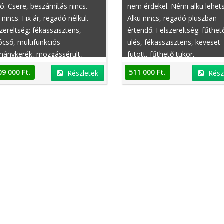
ó. Csere, beszámítás nincs.
nem érdekel. Némi alku lehet
 nincs. Fix ár, regadó nélkül.
Alku nincs, regadó pluszban
zereltség: fékasszisztens,
értendő. Felszereltség: fűthet
cső, multifunkciós
ülés, fékasszisztens, keveset
mánykerék, mozgássérült,
futott, fűthető tükör,
önylégzsák, utasoldali légzsák,
sebességfüggő szervókormán
09 000 Ft.
511 000 Ft.
Részletek
Rész
nciális, állítható combtámasz,
ISOFIX rendszer, kulcsnélküli
ktromos tükör
indítás, defektjavító készlet,
fedélzeti komputer, éjjellátó
asszisztens, fényszórómosó,
tolótető (napfénytető), állítha
felfüggesztés, kikapcsolható
légzsák, jobbkormányos, kró
felni