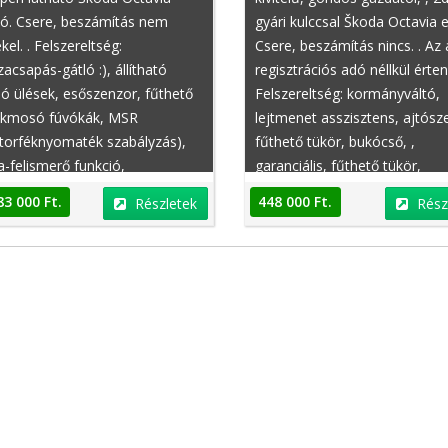
dó. Csere, beszámítás nem
gyári kulccsal Škoda Octavia e
kel. . Felszereltség:
Csere, beszámítás nincs. . Az 
zacsapás-gátló :), állítható
regisztrációs adó néllkül érte
ó ülések, esőszenzor, fűthető
Felszereltség: kormányváltó,
akmosó fúvókák, MSR
lejtmenet asszisztens, ajtósz
torféknyomaték szabályzás),
fűthető tükör, bukócső, ,
a-felismerő funkció,
garanciális, fűthető tükör,
llégzsák, elektromos tükör,
mozgássérült, vonóhorog, hö
83 000 Ft.
448 000 Ft.
Részletek
Rész
sen szervizelt, elektromos
tulajdonostól, bőr belső,
r, elektromos ülésállítás
könnyűfém felni, tábla-felism
oldal, törzskönyv, beépített
funkció,
rekülés, elektromosan
jtható külső tükrök, kerámia
árcsák, ADS (adaptív
éscsillapító)