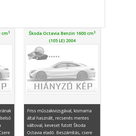
3
3
0 cm
Škoda Octavia Benzin 1600 cm
(105 LE) 2004
orának
Friss műszakivizsgával, kismama
 belső
által használt, recsenés mentes
a
váltoval, keveset futott Škoda
 Csere
Octavia eladó. Beszámítás, csere