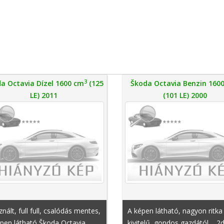
3
a Octavia Dízel 1600 cm
(125
Škoda Octavia Benzin 160
LE) 2011
(101 LE) 2000
nált, full full, csalódás mentes,
A képen látható, nagyon ritka
pen látható Škoda Octavia
kivitelű, gondos gazdától, , 2