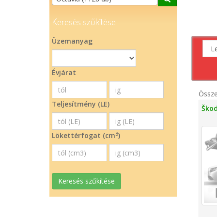
Keresés szűkítése
Üzemanyag
Évjárat
Össz
Teljesítmény (LE)
Škod
3
Lökettérfogat (cm
)
Keresés szűkítése