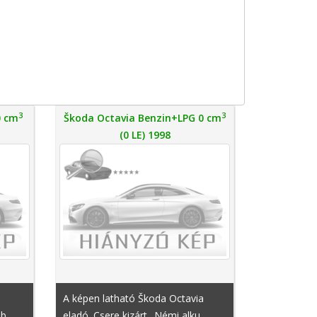
3
3
0 cm
Škoda Octavia Benzin+LPG 0 cm
(0 LE) 1998
A képen latható Škoda Octavia
db
eladó. Csere kizárt.. Némi alku