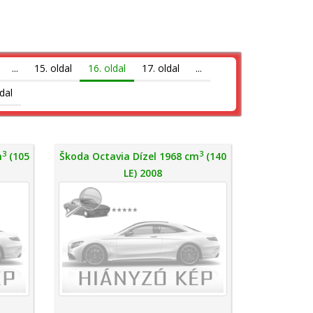
...
15. oldal
16. oldal
17. oldal
...
dal
3
3
m
(105
Škoda Octavia Dízel 1968 cm
(140
LE) 2008