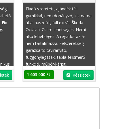
ségi
Eladó szeretett, ajándék téli
lvihető
gumikkal, nem dohányzó, kismama
 Fix
által használt, full extrás Škoda
g:
Octavia. Csere lehetséges. Némi
alku lehetséges. A regadót az ár
Mercedes-Benz E-Klasse
Mercedes-Benz E-Kl
nem tartalmazza. Felszereltség:
garázsajtó távirányító,
függönylégzsák, tábla-felismerő
onikus
funkció, műbőr-kárpit,
őr
elektromosan behajtható külső
1 603 000 Ft.
letek
Részletek
tükrök, fékasszisztens, tempomat,
színezett üveg, automatikusan
sötétedő külső tükör,
függönylégzsák, állítható
felfüggesztés, kormányváltó,
könnyűfém felni,
2 750 000 Ft.
2 750 000 Ft.
Részletek
R
üléshűtés/szellőztetés, fűthető ülés