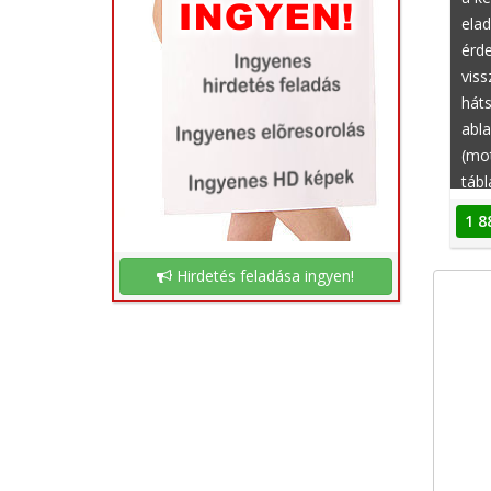
ela
érde
viss
háts
abl
(mo
tábl
olda
1 8
fris
tükö
Hirdetés feladása ingyen!
utas
gye
beha
fékt
leng