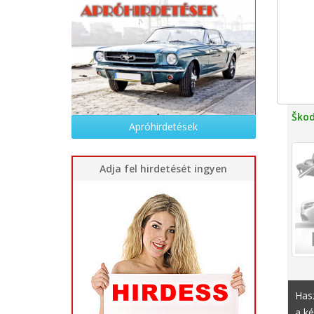
Škod
Apróhirdetések
Adja fel hirdetését ingyen
Hasz
a ké