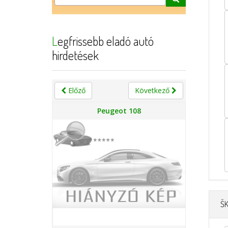
Legfrissebb eladó autó
hirdetések
Előző
Következő
n
Peugeot 108
Š