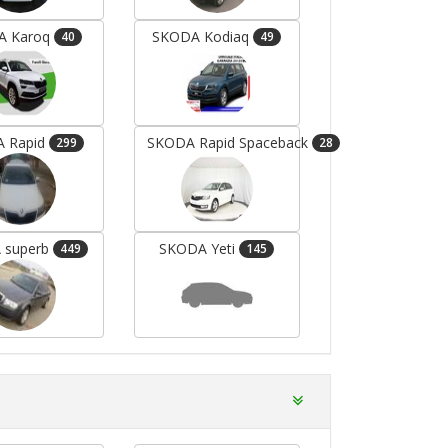
A Karoq
SKODA Kodiaq
40
49
 Rapid
SKODA Rapid Spaceback
299
28
Mercedes-Benz E-Klasse
Mercedes-Benz E-Kl
 superb
SKODA Yeti
449
145