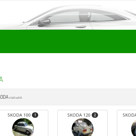
A
KODA
eladó autók
SKODA 100
SKODA 120
SKODA
1
2