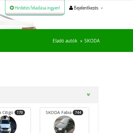
Hirdetés feladása ingyen!
Bejelentkezés
Eladó autók
SKODA
 Citigo
SKODA Fabia
170
744