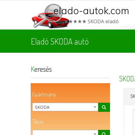
elado-autok.com
★★★★★ SKODA eladó
Eladó SKODA autó
Keresés
SKOD
Gyártmány
S
SKODA
Típus