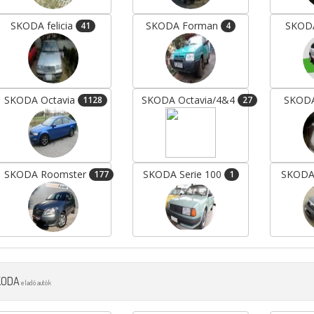
SKODA felicia
SKODA Forman
SKOD
41
4
SKODA Octavia
SKODA Octavia/4&4
SKODA
1128
27
Peugeot 108
Dacia Lodgy
SKODA Roomster
SKODA Serie 100
SKODA
177
1
KODA
eladó autók