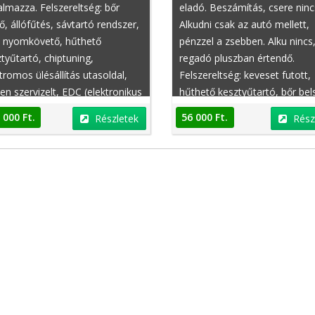
almazza. Felszereltség: bőr
eladó. Beszámítás, csere ninc
ő, állófűtés, sávtartó rendszer,
Alkudni csak az autó mellett,
 nyomkövető, hűthető
pénzzel a zsebben. Alku nincs
tyűtartó, chiptuning,
regadó pluszban értendő.
tromos ülésállítás utasoldal,
Felszereltség: keveset futott,
sen szervizelt, EDC (elektronikus
hűthető kesztyűtartó, bőr bel
éscsillapítás vezérlés), csomag
elektromos ablak hátul, ARD
 000 Ft.
56 000 Ft.
Részletek
Rész
ítő, állítható hátsó ülések,
(automatikus távolságtartó),
omat, plüss kárpit, fűthető
fényszórómosó, króm felni,
akmosó fúvókák, elektromos
visszagurulás-gátló, állítható
k hátul
combtámasz