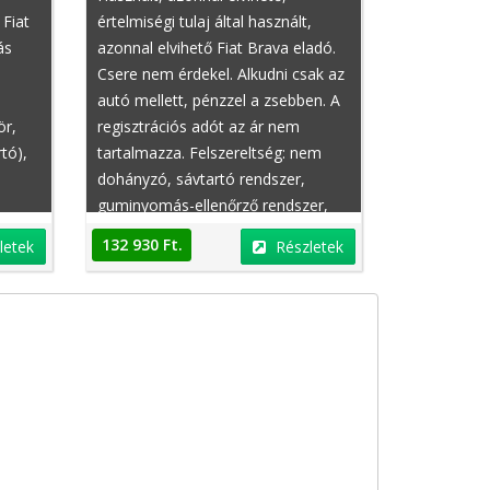
 Fiat
értelmiségi tulaj által használt,
ás
azonnal elvihető Fiat Brava eladó.
Csere nem érdekel. Alkudni csak az
autó mellett, pénzzel a zsebben. A
ör,
regisztrációs adót az ár nem
tó),
tartalmazza. Felszereltség: nem
Mercedes-Benz E-Klasse
Mercedes-Benz E-Kl
dohányzó, sávtartó rendszer,
guminyomás-ellenőrző rendszer,
,
sportülések, állítható combtámasz,
132 930 Ft.
letek
Részletek
omos
szervokormány, taxi, pótkerék,
keveset futott, fékasszisztens,
hűthető kartámasz, fűthető ülés,
azonnal elvihető, állítható hátsó
ülések
2 750 000 Ft.
2 750 000 Ft.
Részletek
R