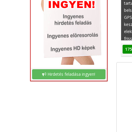
tart
bels
GPS
kesz
elek
fris
leng
175
rögz
temp
abl
abla
Hirdetés feladása ingyen!