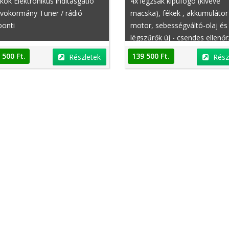
kok Elektronikus indításgátló
4x légzsák kipufogó (kivéve
rvokormány Tuner / rádió
macska), fékek , akkumulátor 
ponti
motor, sebességváltó-olaj és
légszűrők új - csendes ellenőr
futás Kötelező / megújul vált
 500 Ft.
139 500 Ft.
Részletek
Rész
mindig gyűrű meghajtó
mandzsetta és ízületek, vízp
hűtőkör ABS CD lejátszó
Elektromos ablakok Elektroni
indításgátló ESP szervokorm
Tuner / rádió központi