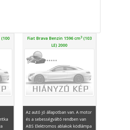
3
3
(100
Fiat Brava Benzin 1596 cm
(103
LE) 2000
Az autó jó állapotban van. A motor
ritka
és a sebességváltó rendben van
va
ABS Elektromos ablakok ködlámpa