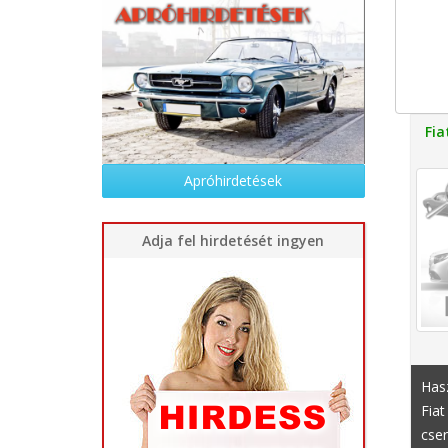
Fia
Apróhirdetések
Adja fel hirdetését ingyen
Hasz
Fiat
cser