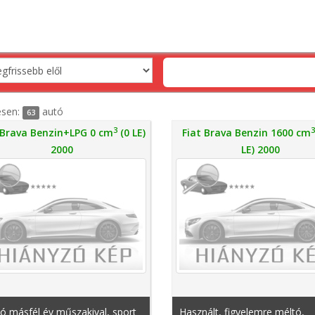
esen:
autó
63
3
 Brava Benzin+LPG 0 cm
(0 LE)
Fiat Brava Benzin 1600 cm
2000
LE) 2000
ó másfél év műszakival, sport
Használt, figyelemre méltó,