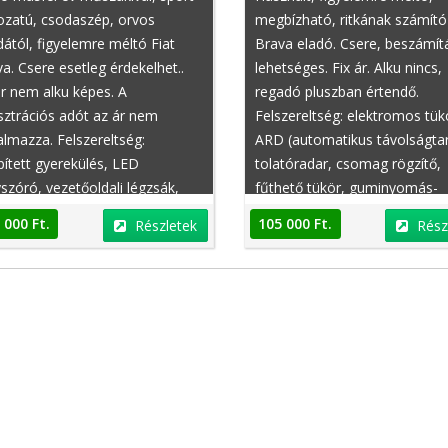
ozatú, csodaszép, orvos
megbízható, ritkának számító
ától, figyelemre méltó Fiat
Brava eladó. Csere, beszámít
a. Csere esetleg érdekelhet..
lehetséges. Fix ár. Alku nincs,
r nem alku képes. A
regadó pluszban értendő.
sztrációs adót az ár nem
Felszereltség: elektromos tük
almazza. Felszereltség:
ARD (automatikus távolságtar
Peugeot 108
Dacia Lodgy
ített gyerekülés, LED
tolatóradar, csomag rögzítő,
szóró, vezetőoldali légzsák,
fűthető tükör, guminyomás-
(elektronikus lengéscsillapítás
ellenőrző rendszer, rendelhető
 000 Ft.
105 000 Ft.
Részletek
Rész
rlés), fékasszisztens, utasoldali
visszacsapás-gátló :), elektr
zsák, tempomat, fékasszisztens
ablak hátul
Ft.
4 800 000 Ft.
Részletek
Részletek