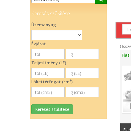
Keresés szűkítése
Üzemanyag
Évjárat
Össz
Fiat
Teljesítmény (LE)
3
Lökettérfogat (cm
)
Keresés szűkítése
Elad