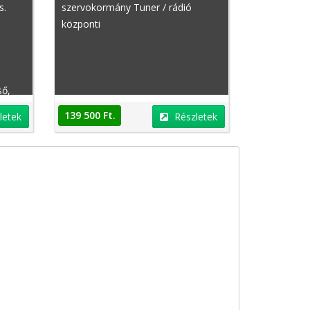
s.
szervokormány Tuner / rádió
központi
,
ső,
139 500 Ft.
letek
Részletek