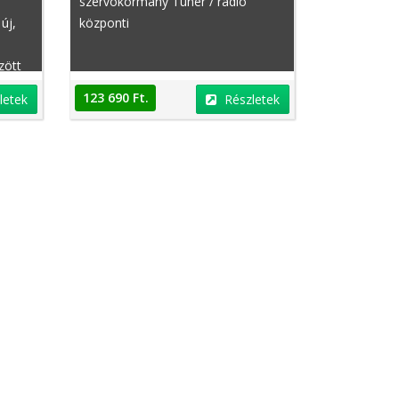
szervokormány Tuner / rádió
új,
központi
zött
ó
123 690 Ft.
letek
Részletek
umpa /
kus
ány