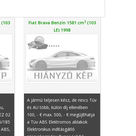
3
3
(103
Fiat Brava Benzin 1581 cm
(103
LE) 1998
A jármű teljesen kész, de nincs Tüv
au,
és AU több, külön díj ellenében
 EZ 02
100, - € max. 500, - € megújíthatja
6/185
a Tüv ABS Elektromos ablakok
, ABS,
Elektronikus indításgátló