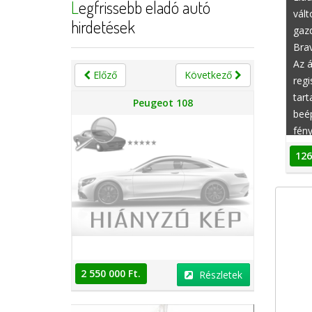
Legfrissebb eladó autó
vált
hirdetések
gazd
Brav
Az á
Előző
Következő
regi
tart
n
Peugeot 108
beép
fény
EDC 
126
vezé
lég
2 550 000 Ft.
2 550 000 
Részletek
Részletek