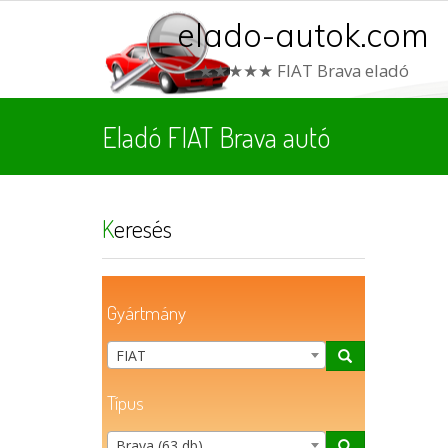
elado-autok.com
★★★★★ FIAT Brava eladó
Eladó FIAT Brava autó
Keresés
Gyártmány
FIAT
Típus
Brava (63 db)