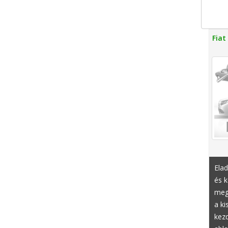
Fiat
Elad
és k
mege
a ki
kez