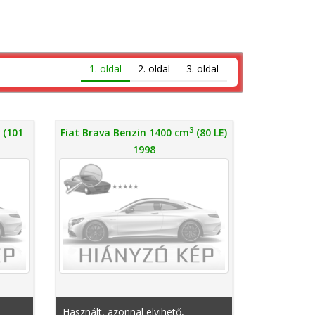
1. oldal
2. oldal
3. oldal
3
3
(101
Fiat Brava Benzin 1400 cm
(80 LE)
1998
Használt, azonnal elvihető,