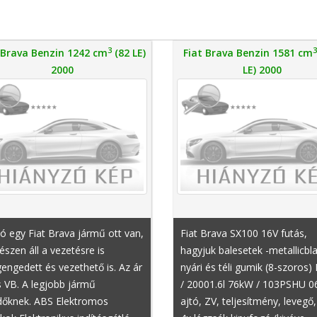
3
 Brava Benzin 1242 cm
(82 LE)
Fiat Brava Benzin 1581 cm
2000
LE) 2000
ó egy Fiat Brava jármű ott van,
Fiat Brava SX100 16V futás,
észen áll a vezetésre is
hagyjuk balesetek -metallicbl
ngedett és vezethető is. Az ár
nyári és téli gumik (8-szoros)
s VB. A legjobb jármű
/ 20001.6l 76kW / 103PSHU 0
dőknek. ABS Elektromos
ajtó, ZV, teljesítmény, levegő