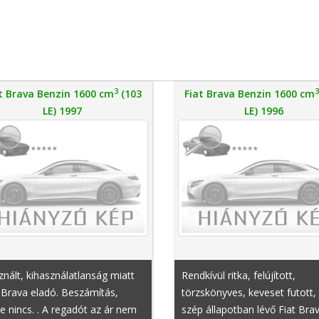
3
t Brava Benzin 1600 cm
(103
Fiat Brava Benzin 1600 cm
LE) 1997
LE) 1996
nált, kihasználatlanság miatt
Rendkívül ritka, felújított,
 Brava eladó. Beszámítás,
törzskönyves, keveset futott, 
e nincs. . A regadót az ár nem
szép állapotban lévő Fiat Bra