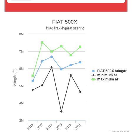
FIAT 500X
átlagárak évjárat szerint
8M
7M
6M
Átlagár (Ft)
FIAT 500X átlagár
minimum ár
maximum ár
5M
4M
3M
2016
2011
2018
2015
2017
2012