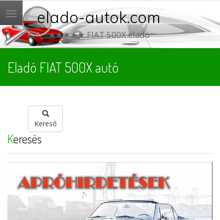
elado-autok.com
Menü
★★★★★ FIAT 500X eladó
Eladó FIAT 500X autó
Kereső
Keresés