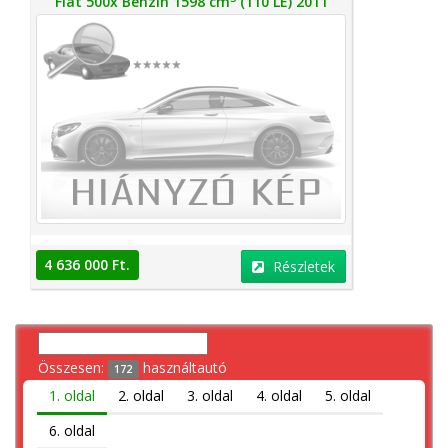
Fiat 500x Benzin 1598 cm
(110 LE) 2011
4 636 000 Ft.
Részletek
Összesen:
használtautó
172
1. oldal
2. oldal
3. oldal
4. oldal
5. oldal
6. oldal