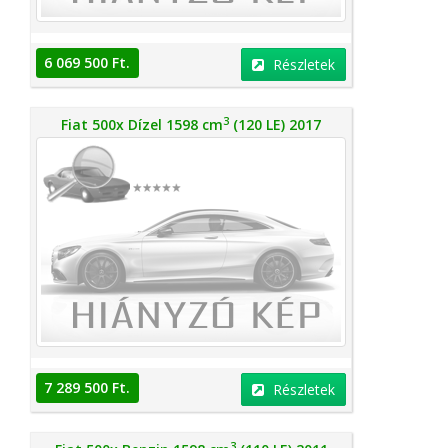
6 069 500 Ft.
Részletek
3
Fiat 500x Dízel 1598 cm
(120 LE) 2017
7 289 500 Ft.
Részletek
3