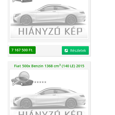
7 167 500 Ft.
Részletek
3
Fiat 500x Benzin 1368 cm
(140 LE) 2015