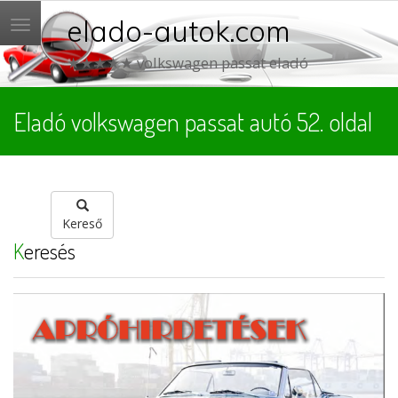
elado-autok.com
Menü
★★★★★ volkswagen passat eladó
Eladó volkswagen passat autó 52. oldal
Kereső
Keresés