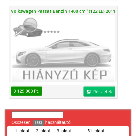
3
Volkswagen Passat Benzin 1400 cm
(122 LE) 2011
3 129 000 Ft.
Részletek
Összesen:
használtautó
1883
1. oldal
2. oldal
3. oldal
...
51. oldal