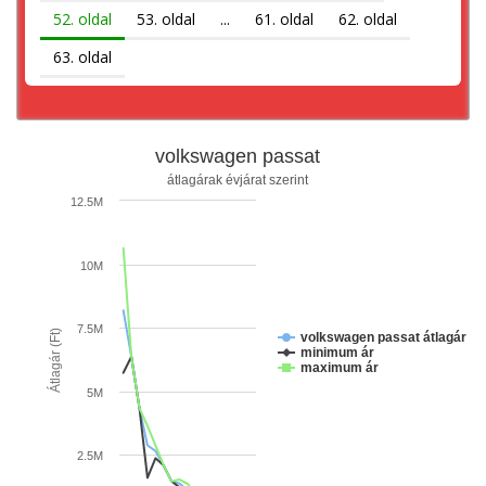
52. oldal
53. oldal
...
61. oldal
62. oldal
63. oldal
volkswagen passat
átlagárak évjárat szerint
12.5M
10M
7.5M
Átlagár (Ft)
volkswagen passat átlagár
minimum ár
maximum ár
5M
2.5M