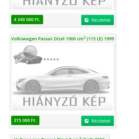
4 340 000 Ft.
Részletek
3
Volkswagen Passat Dízel 1900 cm
(115 LE) 1999
315 000 Ft.
Részletek
3