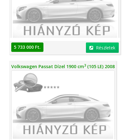
5 733 000 Ft.
Részletek
3
Volkswagen Passat Dízel 1900 cm
(105 LE) 2008