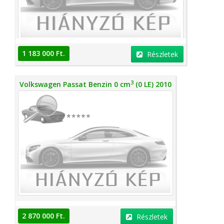
1 183 000 Ft.
Részletek
3
Volkswagen Passat Benzin 0 cm
(0 LE) 2010
2 870 000 Ft.
Részletek