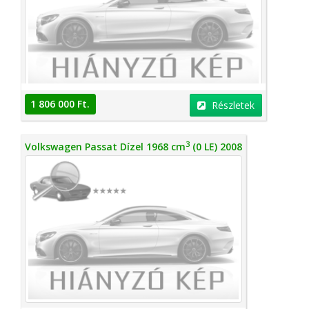
1 806 000 Ft.
Részletek
3
Volkswagen Passat Dízel 1968 cm
(0 LE) 2008