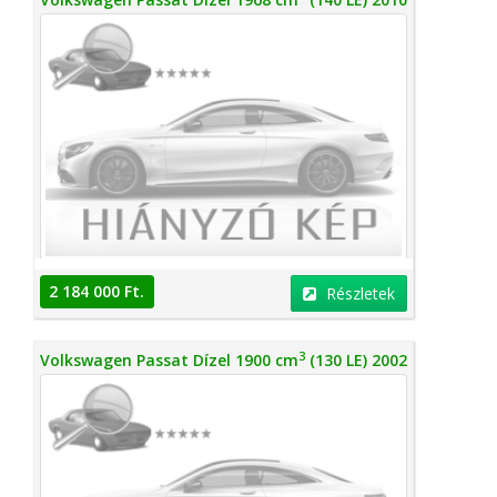
2 184 000 Ft.
Részletek
3
Volkswagen Passat Dízel 1900 cm
(130 LE) 2002