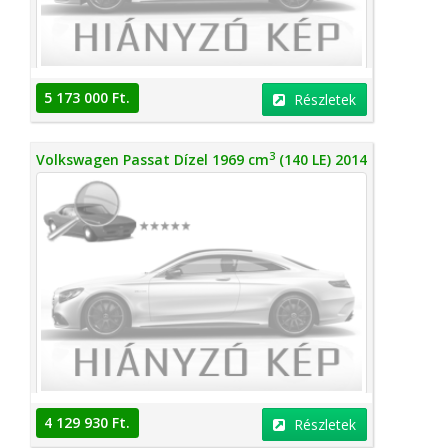
5 173 000 Ft.
Részletek
3
Volkswagen Passat Dízel 1969 cm
(140 LE) 2014
4 129 930 Ft.
Részletek