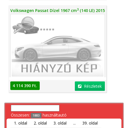
3
Volkswagen Passat Dízel 1967 cm
(140 LE) 2015
4 114 390 Ft.
Részletek
Összesen:
használtautó
1883
1. oldal
2. oldal
3. oldal
...
39. oldal