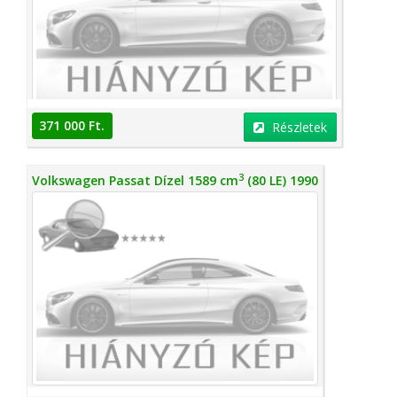
371 000 Ft.
Részletek
3
Volkswagen Passat Dízel 1589 cm
(80 LE) 1990