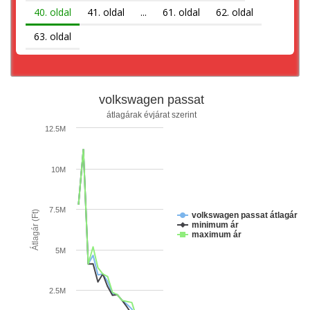
40. oldal
41. oldal
...
61. oldal
62. oldal
63. oldal
volkswagen passat
átlagárak évjárat szerint
12.5M
10M
7.5M
Átlagár (Ft)
volkswagen passat átlagár
minimum ár
maximum ár
5M
2.5M