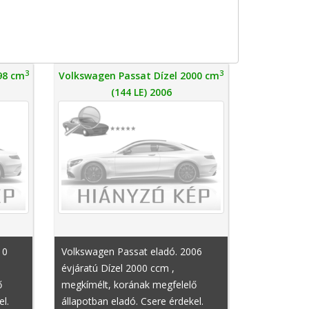
3
3
98 cm
Volkswagen Passat Dízel 2000 cm
(144 LE) 2006
10
Volkswagen Passat eladó. 2006
évjáratú Dízel 2000 ccm ,
ő
megkímélt, korának megfelelő
el.
állapotban eladó. Csere érdekel.