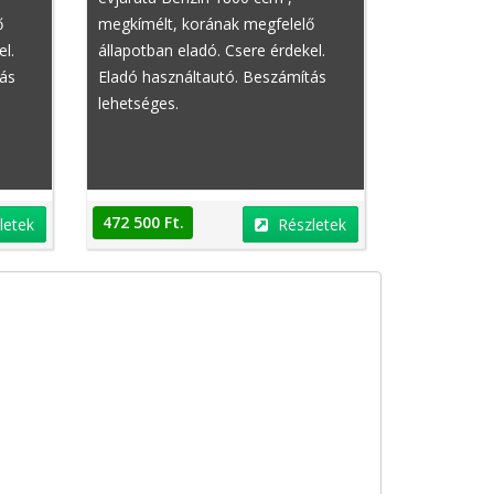
ő
megkímélt, korának megfelelő
el.
állapotban eladó. Csere érdekel.
tás
Eladó használtautó. Beszámítás
lehetséges.
472 500 Ft.
letek
Részletek