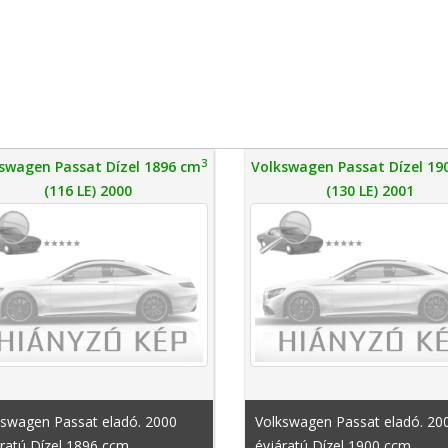
3
swagen Passat Dízel 1896 cm
Volkswagen Passat Dízel 19
(116 LE) 2000
(130 LE) 2001
kswagen Passat eladó. 2000
Volkswagen Passat eladó. 20
ratú Dízel 1896 ccm ,
évjáratú Dízel 1900 ccm ,