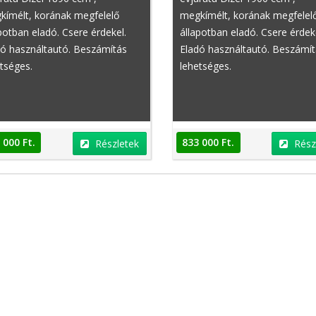
kímélt, korának megfelelő
megkímélt, korának megfelel
potban eladó. Csere érdekel.
állapotban eladó. Csere érdek
dó használtautó. Beszámítás
Eladó használtautó. Beszámí
tséges.
lehetséges.
 000 Ft.
833 000 Ft.
Részletek
Rész