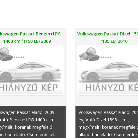
lkswagen Passat Benzin+LPG
Volkswagen Passat Dízel 15
3
1400 cm
(150 LE) 2009
(105 LE) 2010
kswagen Passat eladó. 2009
Volkswagen Passat eladó. 20
áratú Benzin+LPG 1400 ccm ,
évjáratú Dízel 1598 ccm ,
kímélt, korának megfelelő
megkímélt, korának megfelel
potban eladó. Csere érdekel.
állapotban eladó. Csere érdek