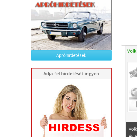
Volk
Apróhirdetések
Adja fel hirdetését ingyen
Vol
évjá