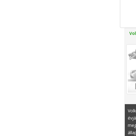
Vo
Vol
évj
meg
álla