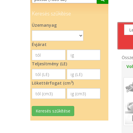
Keresés szűkítése
Üzemanyag
Évjárat
Össz
Teljesítmény (LE)
Vo
3
Lökettérfogat (cm
)
Keresés szűkítése