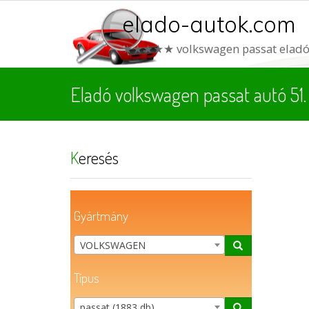
elado-autok.com
★★★★★ volkswagen passat elad
Eladó volkswagen passat autó 51. 
Keresés
Gyártmány
VOLKSWAGEN
Típus
passat (1883 db)