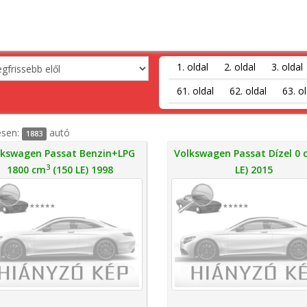
1. oldal
2. oldal
3. oldal
61. oldal
62. oldal
63. ol
esen:
autó
1883
lkswagen Passat Benzin+LPG
Volkswagen Passat Dízel 0
3
1800 cm
(150 LE) 1998
LE) 2015