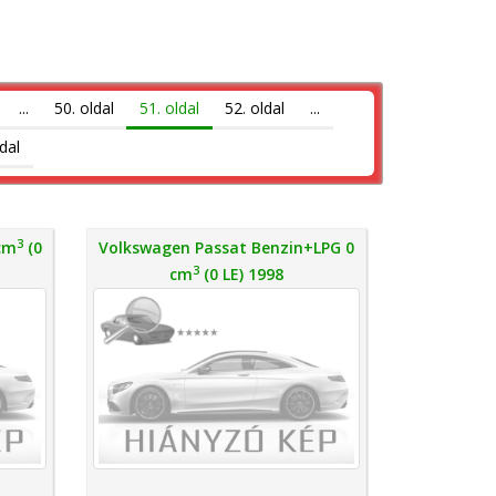
...
50. oldal
51. oldal
52. oldal
...
dal
3
 cm
(0
Volkswagen Passat Benzin+LPG 0
3
cm
(0 LE) 1998