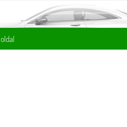
ó
oldal