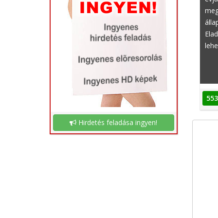
meg
álla
Ela
lehe
553
Hirdetés feladása ingyen!