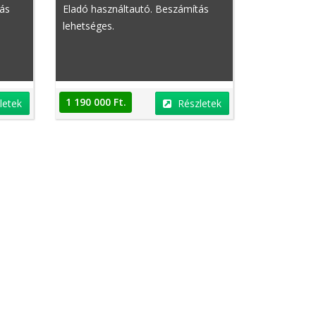
tás
Eladó használtautó. Beszámítás
lehetséges.
1 190 000 Ft.
letek
Részletek