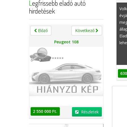
Legfrissebb eladó autó
Vol
hirdetések
évj
meg
álla
Előző
Következő
Ela
n
Peugeot 108
lehe
630
2 550 000 Ft.
2 550 000 
Részletek
Részletek