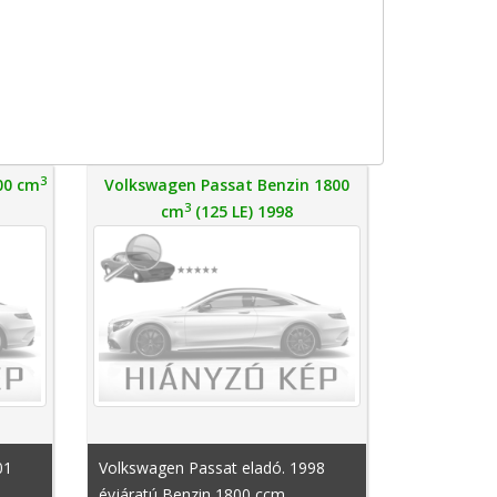
3
00 cm
Volkswagen Passat Benzin 1800
3
cm
(125 LE) 1998
01
Volkswagen Passat eladó. 1998
évjáratú Benzin 1800 ccm ,