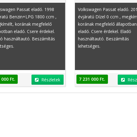
kswagen Passat eladó. 1998
Volkswagen Passat eladó. 20
áratú Benzin+LPG 1800 ccm ,
évjáratú Dízel 0 ccm , megkím
kímélt, korának megfelelő
korának megfelelő állapotban
potban eladó. Csere érdekel.
eladó. Csere érdekel. Eladó
dó használtautó. Beszámítás
használtautó. Beszámítás
Peugeot 108
Dacia Lodgy
tséges.
lehetséges.
 000 Ft.
7 231 000 Ft.
Részletek
Rész
Ft.
4 800 000 Ft.
Részletek
Részletek