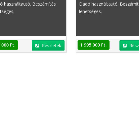
dó használtautó. Beszámítás
Eladó használtautó. Beszámí
tséges.
lehetséges.
 000 Ft.
1 995 000 Ft.
Részletek
Rész