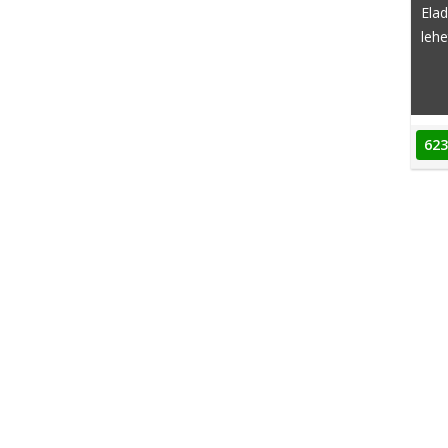
Ela
lehe
623