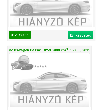
412 930 Ft.
Részletek
3
Volkswagen Passat Dízel 2000 cm
(150 LE) 2015