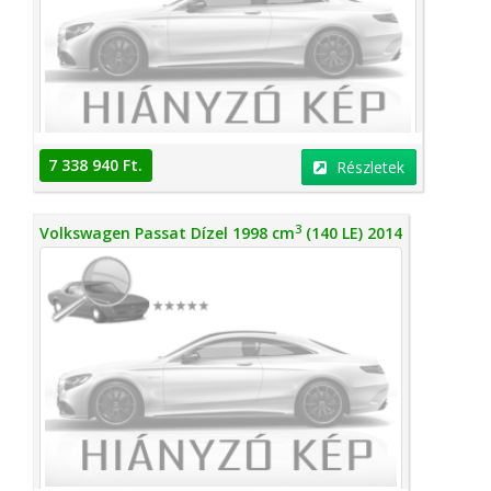
7 338 940 Ft.
Részletek
3
Volkswagen Passat Dízel 1998 cm
(140 LE) 2014