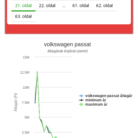
21. oldal
22. oldal
...
61. oldal
62. oldal
63. oldal
volkswagen passat
átlagárak évjárat szerint
15M
12.5M
10M
Átlagár (Ft)
volkswagen passat átlagár
minimum ár
7.5M
maximum ár
5M
2.5M