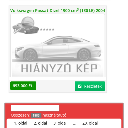
3
Volkswagen Passat Dízel 1900 cm
(130 LE) 2004
693 000 Ft.
Részletek
Összesen:
használtautó
1883
1. oldal
2. oldal
3. oldal
...
20. oldal