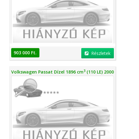
903 000 Ft.
Részletek
3
Volkswagen Passat Dízel 1896 cm
(110 LE) 2000