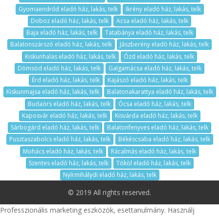
Gyomaendrőd eladó ház, lakás, telk
Ikrény eladó ház, lakás, telk
Doboz eladó ház, lakás, telk
Acsa eladó ház, lakás, telk
Baja eladó ház, lakás, telk
Tatabánya eladó ház, lakás, telk
Balatonszárszó eladó ház, lakás, telk
Jászberény eladó ház, lakás, telk
Kiskunhalas eladó ház, lakás, telk
Ózd eladó ház, lakás, telk
Dömsöd eladó ház, lakás, telk
Galgamácsa eladó ház, lakás, telk
Érd eladó ház, lakás, telk
Kajászó eladó ház, lakás, telk
Kiskunmajsa eladó ház, lakás, telk
Balatonakarattya eladó ház, lakás, telk
Budaörs eladó ház, lakás, telk
Ócsa eladó ház, lakás, telk
Kaposvár eladó ház, lakás, telk
Kisvárda eladó ház, lakás, telk
Sárbogárd eladó ház, lakás, telk
Balatonfenyves eladó ház, lakás, telk
Pusztaszabolcs eladó ház, lakás, telk
Békéscsaba eladó ház, lakás, telk
Mohács eladó ház, lakás, telk
Rácalmás eladó ház, lakás, telk
Szentes eladó ház, lakás, telk
Tököl eladó ház, lakás, telk
Nyírmihálydi eladó ház, lakás, telk
© 2019 All rights reserved.
Professzionális marketing eszközök, esettanulmány. Használj