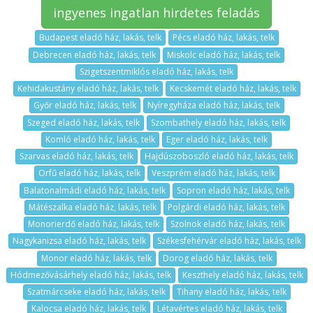
ingyenes ingatlan hirdetes feladás
Budapest eladó ház, lakás, telk
Pécs eladó ház, lakás, telk
Debrecen eladó ház, lakás, telk
Miskolc eladó ház, lakás, telk
Szigetszentmiklós eladó ház, lakás, telk
Kehidakustány eladó ház, lakás, telk
Kecskemét eladó ház, lakás, telk
Győr eladó ház, lakás, telk
Nyíregyháza eladó ház, lakás, telk
Szeged eladó ház, lakás, telk
Szombathely eladó ház, lakás, telk
Komló eladó ház, lakás, telk
Eger eladó ház, lakás, telk
Szarvas eladó ház, lakás, telk
Hajdúszoboszló eladó ház, lakás, telk
Orfű eladó ház, lakás, telk
Veszprém eladó ház, lakás, telk
Balatonalmádi eladó ház, lakás, telk
Sopron eladó ház, lakás, telk
Mátészalka eladó ház, lakás, telk
Polgárdi eladó ház, lakás, telk
Monorierdő eladó ház, lakás, telk
Szolnok eladó ház, lakás, telk
Nagykanizsa eladó ház, lakás, telk
Székesfehérvár eladó ház, lakás, telk
Monor eladó ház, lakás, telk
Dorog eladó ház, lakás, telk
Hódmezővásárhely eladó ház, lakás, telk
Keszthely eladó ház, lakás, telk
Szatmárcseke eladó ház, lakás, telk
Tihany eladó ház, lakás, telk
Kalocsa eladó ház, lakás, telk
Létavértes eladó ház, lakás, telk