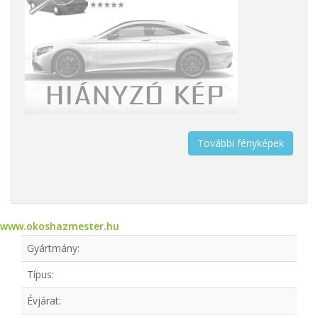
További fényképek
www.okoshazmester.hu
Gyártmány:
Típus:
Évjárat: