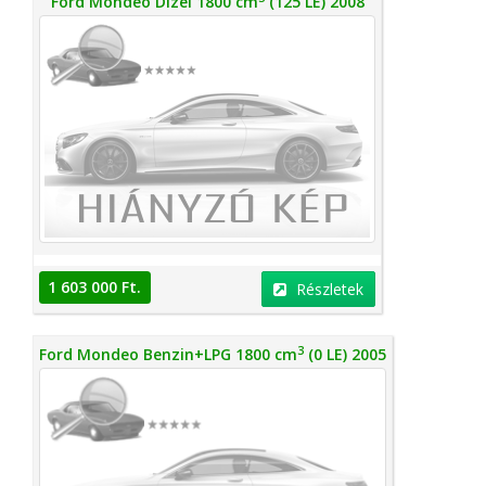
Ford Mondeo Dízel 1800 cm
(125 LE) 2008
1 603 000 Ft.
Részletek
3
Ford Mondeo Benzin+LPG 1800 cm
(0 LE) 2005