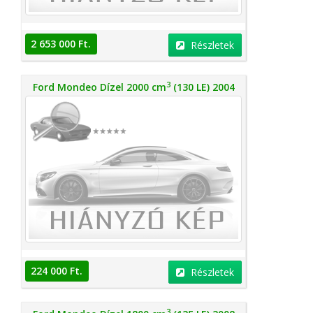
2 653 000 Ft.
Részletek
3
Ford Mondeo Dízel 2000 cm
(130 LE) 2004
224 000 Ft.
Részletek
3