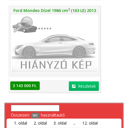
3
Ford Mondeo Dízel 1986 cm
(163 LE) 2013
3 143 000 Ft.
Részletek
Összesen:
használtautó
961
1. oldal
2. oldal
3. oldal
...
12. oldal