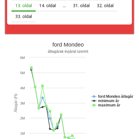
13. oldal
14. oldal
...
31. oldal
32. oldal
33. oldal
ford Mondeo
átlagárak évjárat szerint
6M
5M
4M
Átlagár (Ft)
ford Mondeo átlagár
minimum ár
3M
maximum ár
2M
1M