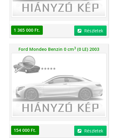
1 365 000 Ft.
Részletek
3
Ford Mondeo Benzin 0 cm
(0 LE) 2003
154 000 Ft.
Részletek