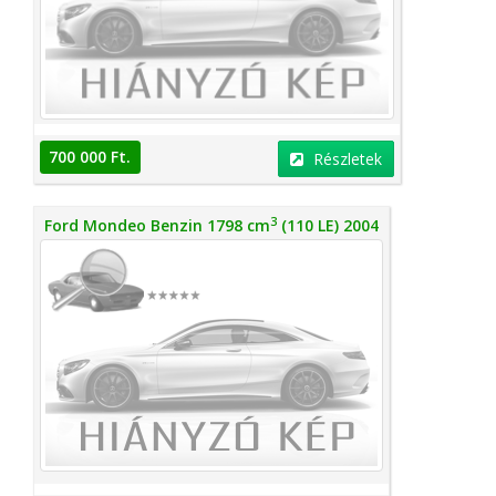
700 000 Ft.
Részletek
3
Ford Mondeo Benzin 1798 cm
(110 LE) 2004