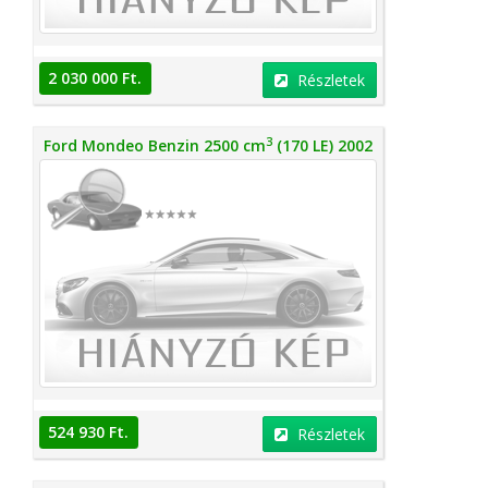
2 030 000 Ft.
Részletek
3
Ford Mondeo Benzin 2500 cm
(170 LE) 2002
524 930 Ft.
Részletek