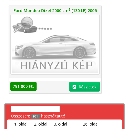
3
Ford Mondeo Dízel 2000 cm
(130 LE) 2006
791 000 Ft.
Részletek
Összesen:
használtautó
961
1. oldal
2. oldal
3. oldal
...
26. oldal