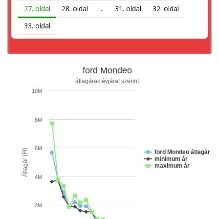
27. oldal
28. oldal
...
31. oldal
32. oldal
33. oldal
ford Mondeo
átlagárak évjárat szerint
10M
8M
6M
Átlagár (Ft)
ford Mondeo átlagár
minimum ár
maximum ár
4M
2M