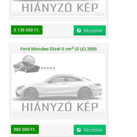
3 136 000 Ft.
Részletek
3
Ford Mondeo Dízel 0 cm
(0 LE) 2005
980 000 Ft.
Részletek