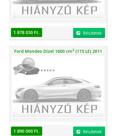
1 878 030 Ft.
Részletek
3
Ford Mondeo Dízel 1600 cm
(115 LE) 2011
1 890 000 Ft.
Részletek