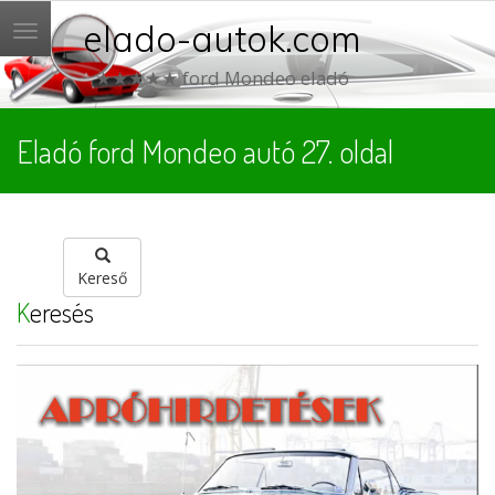
elado-autok.com
Menü
★★★★★ ford Mondeo eladó
Eladó ford Mondeo autó 27. oldal
Kereső
Keresés