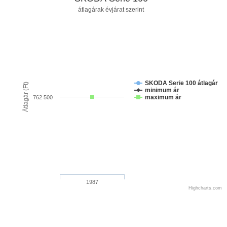
átlagárak évjárat szerint
SKODA Serie 100 átlagár
Átlagár (Ft)
minimum ár
maximum ár
762 500
1987
Highcharts.com