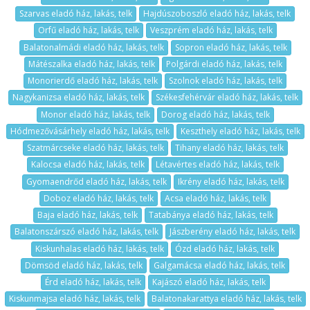
Szarvas eladó ház, lakás, telk
Hajdúszoboszló eladó ház, lakás, telk
Orfű eladó ház, lakás, telk
Veszprém eladó ház, lakás, telk
Balatonalmádi eladó ház, lakás, telk
Sopron eladó ház, lakás, telk
Mátészalka eladó ház, lakás, telk
Polgárdi eladó ház, lakás, telk
Monorierdő eladó ház, lakás, telk
Szolnok eladó ház, lakás, telk
Nagykanizsa eladó ház, lakás, telk
Székesfehérvár eladó ház, lakás, telk
Monor eladó ház, lakás, telk
Dorog eladó ház, lakás, telk
Hódmezővásárhely eladó ház, lakás, telk
Keszthely eladó ház, lakás, telk
Szatmárcseke eladó ház, lakás, telk
Tihany eladó ház, lakás, telk
Kalocsa eladó ház, lakás, telk
Létavértes eladó ház, lakás, telk
Gyomaendrőd eladó ház, lakás, telk
Ikrény eladó ház, lakás, telk
Doboz eladó ház, lakás, telk
Acsa eladó ház, lakás, telk
Baja eladó ház, lakás, telk
Tatabánya eladó ház, lakás, telk
Balatonszárszó eladó ház, lakás, telk
Jászberény eladó ház, lakás, telk
Kiskunhalas eladó ház, lakás, telk
Ózd eladó ház, lakás, telk
Dömsöd eladó ház, lakás, telk
Galgamácsa eladó ház, lakás, telk
Érd eladó ház, lakás, telk
Kajászó eladó ház, lakás, telk
Kiskunmajsa eladó ház, lakás, telk
Balatonakarattya eladó ház, lakás, telk