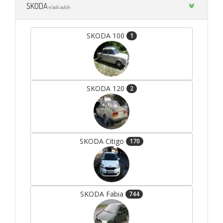
SKODA
eladó autók
SKODA 100
1
SKODA 120
2
SKODA Citigo
170
SKODA Fabia
744