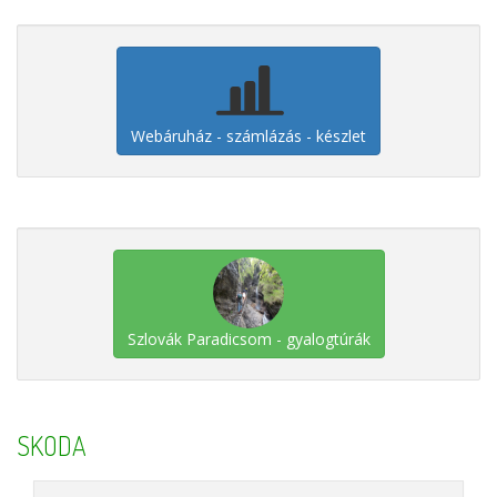
Webáruház - számlázás - készlet
Szlovák Paradicsom - gyalogtúrák
SKODA