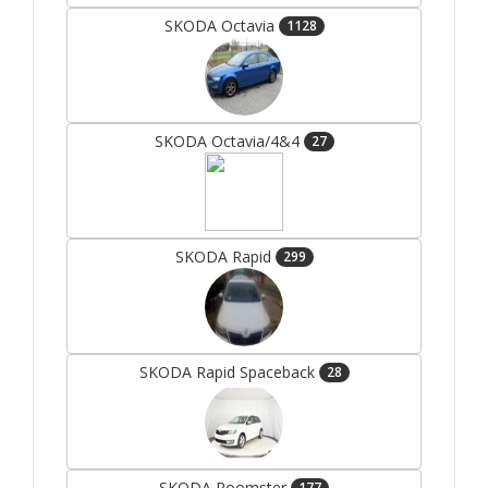
SKODA Octavia
1128
SKODA Octavia/4&4
27
SKODA Rapid
299
SKODA Rapid Spaceback
28
SKODA Roomster
177