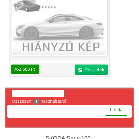
762 500 Ft.
Részletek
Összesen:
használtautó
1
1. oldal
SKODA Serie 100