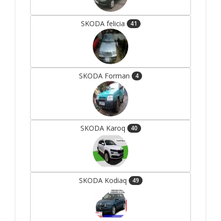
SKODA felicia
41
SKODA Forman
4
SKODA Karoq
40
SKODA Kodiaq
49