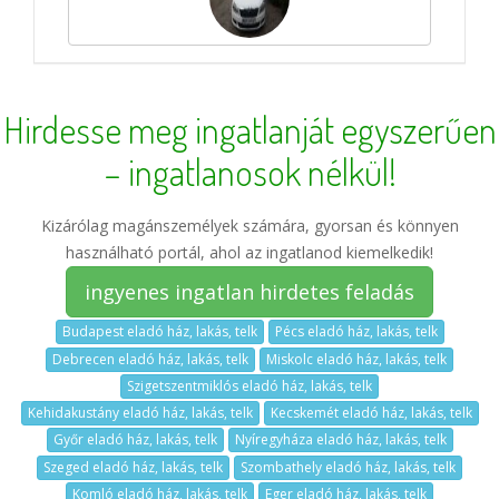
Hirdesse meg ingatlanját egyszerűen
– ingatlanosok nélkül!
Kizárólag magánszemélyek számára, gyorsan és könnyen
használható portál, ahol az ingatlanod kiemelkedik!
ingyenes ingatlan hirdetes feladás
Budapest eladó ház, lakás, telk
Pécs eladó ház, lakás, telk
Debrecen eladó ház, lakás, telk
Miskolc eladó ház, lakás, telk
Szigetszentmiklós eladó ház, lakás, telk
Kehidakustány eladó ház, lakás, telk
Kecskemét eladó ház, lakás, telk
Győr eladó ház, lakás, telk
Nyíregyháza eladó ház, lakás, telk
Szeged eladó ház, lakás, telk
Szombathely eladó ház, lakás, telk
Komló eladó ház, lakás, telk
Eger eladó ház, lakás, telk