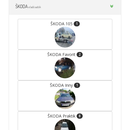
ŠKODA
eladó autók
ŠKODA 105
1
ŠKODA Favorit
2
ŠKODA Inny
1
ŠKODA Praktik
8