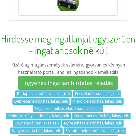
Hirdesse meg ingatlanját egyszerűen
– ingatlanosok nélkül!
Kizárólag magánszemélyek számára, gyorsan és könnyen
használható portál, ahol az ingatlanod kiemelkedik!
ingyenes ingatlan hirdetes feladás
Budapest eladó ház, lakás, telk
Pécs eladó ház, lakás, telk
Debrecen eladó ház, lakás, telk
Miskolc eladó ház, lakás, telk
Szigetszentmiklós eladó ház, lakás, telk
Kehidakustány eladó ház, lakás, telk
Kecskemét eladó ház, lakás, telk
Győr eladó ház, lakás, telk
Nyíregyháza eladó ház, lakás, telk
Szeged eladó ház, lakás, telk
Szombathely eladó ház, lakás, telk