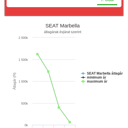
SEAT Marbella
átlagárak évjárat szerint
2 000k
1 500k
SEAT Marbella átlagár
Átlagár (Ft)
minimum ár
maximum ár
1 000k
500k
0k