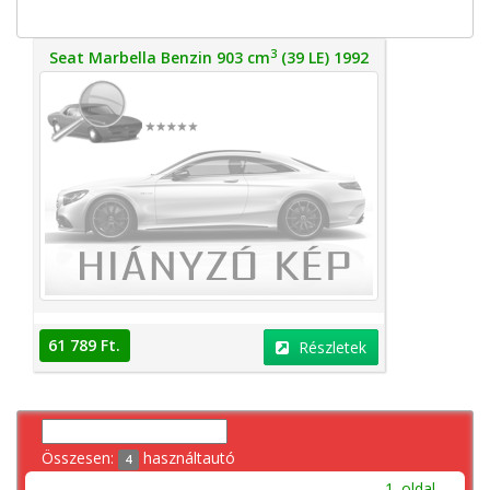
3
Seat Marbella Benzin 903 cm
(39 LE) 1992
61 789 Ft.
Részletek
Összesen:
használtautó
4
1. oldal