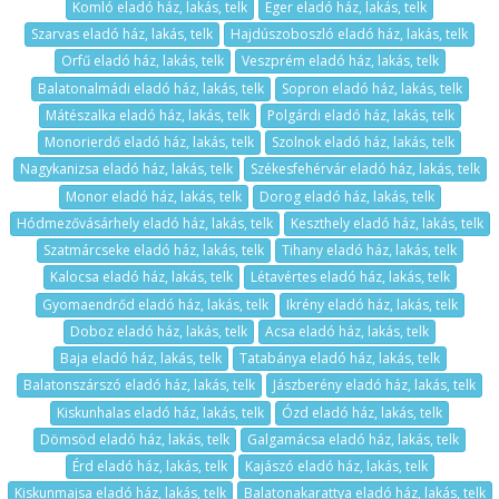
Komló eladó ház, lakás, telk
Eger eladó ház, lakás, telk
Szarvas eladó ház, lakás, telk
Hajdúszoboszló eladó ház, lakás, telk
Orfű eladó ház, lakás, telk
Veszprém eladó ház, lakás, telk
Balatonalmádi eladó ház, lakás, telk
Sopron eladó ház, lakás, telk
Mátészalka eladó ház, lakás, telk
Polgárdi eladó ház, lakás, telk
Monorierdő eladó ház, lakás, telk
Szolnok eladó ház, lakás, telk
Nagykanizsa eladó ház, lakás, telk
Székesfehérvár eladó ház, lakás, telk
Monor eladó ház, lakás, telk
Dorog eladó ház, lakás, telk
Hódmezővásárhely eladó ház, lakás, telk
Keszthely eladó ház, lakás, telk
Szatmárcseke eladó ház, lakás, telk
Tihany eladó ház, lakás, telk
Kalocsa eladó ház, lakás, telk
Létavértes eladó ház, lakás, telk
Gyomaendrőd eladó ház, lakás, telk
Ikrény eladó ház, lakás, telk
Doboz eladó ház, lakás, telk
Acsa eladó ház, lakás, telk
Baja eladó ház, lakás, telk
Tatabánya eladó ház, lakás, telk
Balatonszárszó eladó ház, lakás, telk
Jászberény eladó ház, lakás, telk
Kiskunhalas eladó ház, lakás, telk
Ózd eladó ház, lakás, telk
Dömsöd eladó ház, lakás, telk
Galgamácsa eladó ház, lakás, telk
Érd eladó ház, lakás, telk
Kajászó eladó ház, lakás, telk
Kiskunmajsa eladó ház, lakás, telk
Balatonakarattya eladó ház, lakás, telk