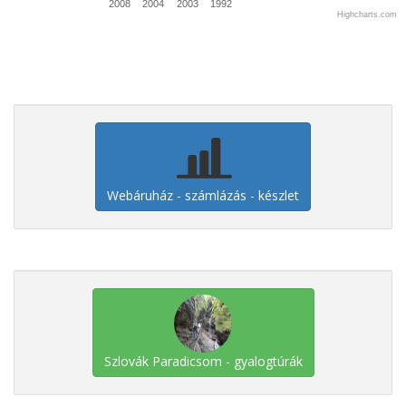
2008
2004
2003
1992
Highcharts.com
Webáruház - számlázás - készlet
Szlovák Paradicsom - gyalogtúrák