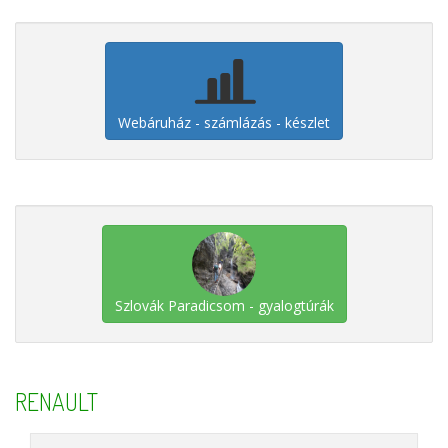
Webáruház - számlázás - készlet
Szlovák Paradicsom - gyalogtúrák
RENAULT