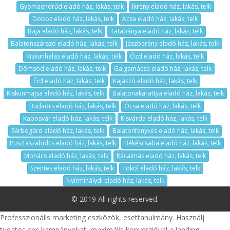
Gyomaendrőd eladó ház, lakás, telk
Ikrény eladó ház, lakás, telk
Doboz eladó ház, lakás, telk
Acsa eladó ház, lakás, telk
Baja eladó ház, lakás, telk
Tatabánya eladó ház, lakás, telk
Balatonszárszó eladó ház, lakás, telk
Jászberény eladó ház, lakás, telk
Kiskunhalas eladó ház, lakás, telk
Ózd eladó ház, lakás, telk
Dömsöd eladó ház, lakás, telk
Galgamácsa eladó ház, lakás, telk
Érd eladó ház, lakás, telk
Kajászó eladó ház, lakás, telk
Kiskunmajsa eladó ház, lakás, telk
Balatonakarattya eladó ház, lakás, telk
Budaörs eladó ház, lakás, telk
Ócsa eladó ház, lakás, telk
Kaposvár eladó ház, lakás, telk
Kisvárda eladó ház, lakás, telk
Sárbogárd eladó ház, lakás, telk
Balatonfenyves eladó ház, lakás, telk
Pusztaszabolcs eladó ház, lakás, telk
Békéscsaba eladó ház, lakás, telk
Mohács eladó ház, lakás, telk
Rácalmás eladó ház, lakás, telk
Szentes eladó ház, lakás, telk
Tököl eladó ház, lakás, telk
Nyírmihálydi eladó ház, lakás, telk
© 2019 All rights reserved.
Professzionális marketing eszközök, esettanulmány. Használj
tudatos cpc kampányokat, maximális konverzióval a landing