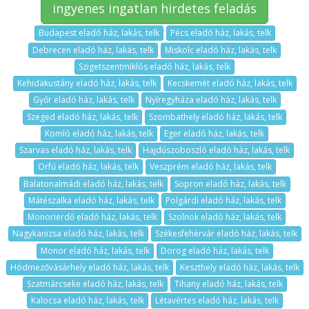
ingyenes ingatlan hirdetes feladás
Budapest eladó ház, lakás, telk
Pécs eladó ház, lakás, telk
Debrecen eladó ház, lakás, telk
Miskolc eladó ház, lakás, telk
Szigetszentmiklós eladó ház, lakás, telk
Kehidakustány eladó ház, lakás, telk
Kecskemét eladó ház, lakás, telk
Győr eladó ház, lakás, telk
Nyíregyháza eladó ház, lakás, telk
Szeged eladó ház, lakás, telk
Szombathely eladó ház, lakás, telk
Komló eladó ház, lakás, telk
Eger eladó ház, lakás, telk
Szarvas eladó ház, lakás, telk
Hajdúszoboszló eladó ház, lakás, telk
Orfű eladó ház, lakás, telk
Veszprém eladó ház, lakás, telk
Balatonalmádi eladó ház, lakás, telk
Sopron eladó ház, lakás, telk
Mátészalka eladó ház, lakás, telk
Polgárdi eladó ház, lakás, telk
Monorierdő eladó ház, lakás, telk
Szolnok eladó ház, lakás, telk
Nagykanizsa eladó ház, lakás, telk
Székesfehérvár eladó ház, lakás, telk
Monor eladó ház, lakás, telk
Dorog eladó ház, lakás, telk
Hódmezővásárhely eladó ház, lakás, telk
Keszthely eladó ház, lakás, telk
Szatmárcseke eladó ház, lakás, telk
Tihany eladó ház, lakás, telk
Kalocsa eladó ház, lakás, telk
Létavértes eladó ház, lakás, telk