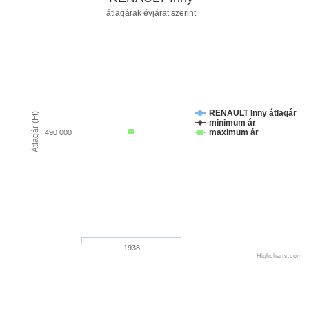
átlagárak évjárat szerint
RENAULT Inny átlagár
Átlagár (Ft)
minimum ár
maximum ár
490 000
1938
Highcharts.com