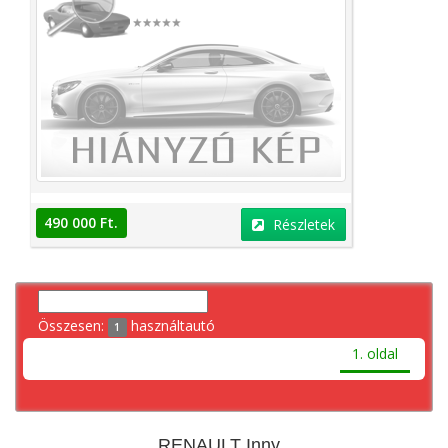
490 000 Ft.
Részletek
Összesen:
használtautó
1
1. oldal
RENAULT Inny