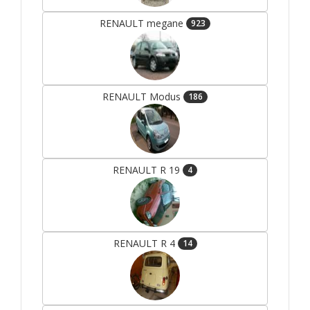
RENAULT megane
923
RENAULT Modus
186
RENAULT R 19
4
RENAULT R 4
14