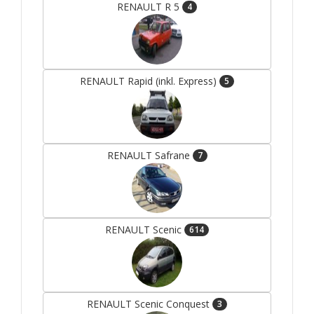
RENAULT R 5
4
RENAULT Rapid (inkl. Express)
5
RENAULT Safrane
7
RENAULT Scenic
614
RENAULT Scenic Conquest
3