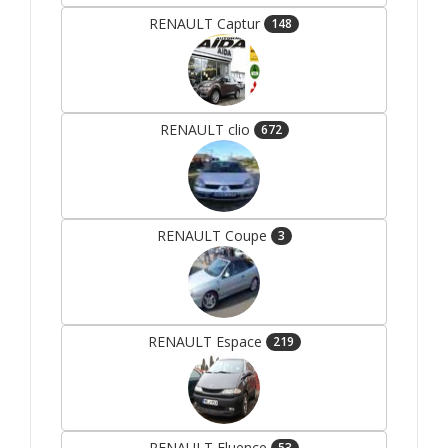
RENAULT Captur
148
RENAULT clio
672
RENAULT Coupe
3
RENAULT Espace
219
RENAULT Fluence
53