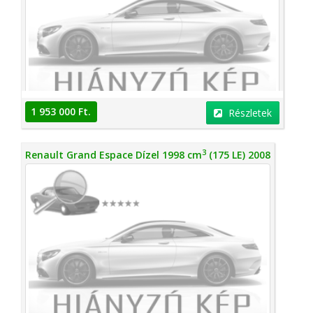
1 953 000 Ft.
Részletek
3
Renault Grand Espace Dízel 1998 cm
(175 LE) 2008