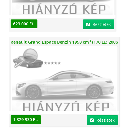
623 000 Ft.
Részletek
3
Renault Grand Espace Benzin 1998 cm
(170 LE) 2006
1 329 930 Ft.
Részletek