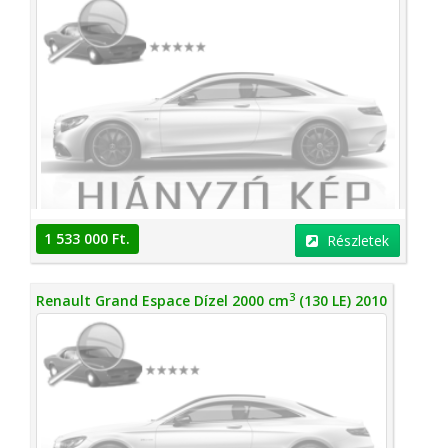
1 533 000 Ft.
Részletek
3
Renault Grand Espace Dízel 2000 cm
(130 LE) 2010