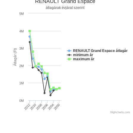
RENAULT Grand Espace
átlagárak évjárat szerint
5M
4M
3M
Átlagár (Ft)
RENAULT Grand Espace átlagár
minimum ár
maximum ár
2M
1M
0M
2012
2010
2008
2006
2004
2000
Highcharts.com