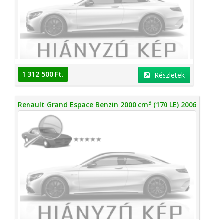
1 312 500 Ft.
Részletek
3
Renault Grand Espace Benzin 2000 cm
(170 LE) 2006