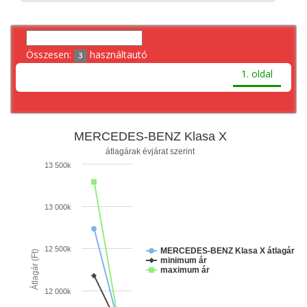
Összesen:
használtautó
3
1. oldal
MERCEDES-BENZ Klasa X
átlagárak évjárat szerint
13 500k
13 000k
12 500k
MERCEDES-BENZ Klasa X átlagár
Átlagár (Ft)
minimum ár
maximum ár
12 000k