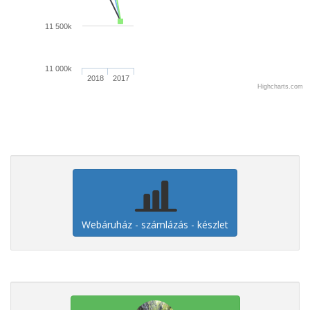
11 500k
11 000k
2018
2017
Highcharts.com
Webáruház - számlázás - készlet