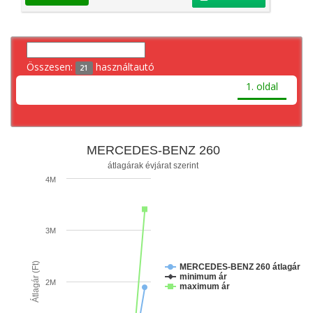
Összesen:
használtautó
21
1. oldal
MERCEDES-BENZ 260
átlagárak évjárat szerint
4M
3M
Átlagár (Ft)
MERCEDES-BENZ 260 átlagár
minimum ár
2M
maximum ár