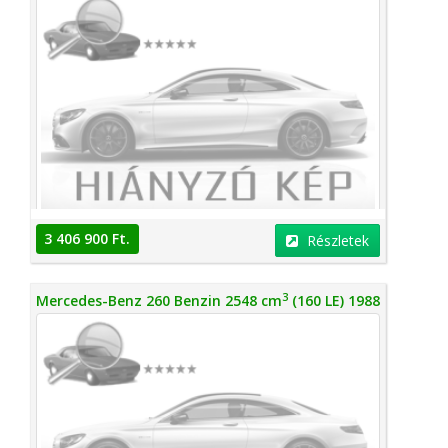
3 406 900 Ft.
Részletek
3
Mercedes-Benz 260 Benzin 2548 cm
(160 LE) 1988