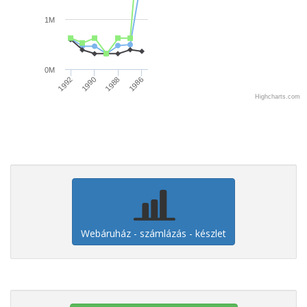
1M
0M
1992
1988
1990
1986
Highcharts.com
Webáruház - számlázás - készlet