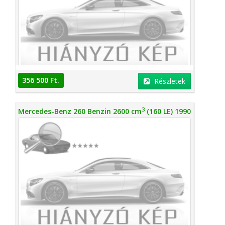
356 500 Ft.
Részletek
3
Mercedes-Benz 260 Benzin 2600 cm
(160 LE) 1990