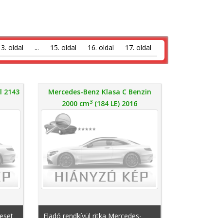
3. oldal
...
15. oldal
16. oldal
17. oldal
l 2143
Mercedes-Benz Klasa C Benzin
3
2000 cm
(184 LE) 2016
veset
Eladó rendkívül ritka Mercedes-