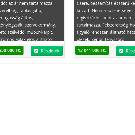
dót az ár nem tartalmazza.
Csere, beszámítás ésszerű ke
zereltség: rablásgátló,
között. Némi alku lehetséges.
magasság állítás,
regisztrációs adót az ár nem
gönylégzsák, szervokormány,
tartalmazza. Felszereltség: hol
ető szélvédő, műbőr-kárpit,
figyelő rendszer, állítható hát
tromos ablak elöl, állítható
ülések, xenon fényszóró,
mány, faberakás,
fényszóró magasságállítás,
850 000 Ft.
13 041 000 Ft.
Részletek
Rész
dönthető utasülések, bukócső
defektjavító készlet, garanciál
motorbeszámítás lehetséges,
sebességváltó zár