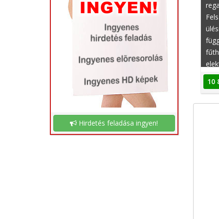
rega
Fels
ülés
füg
fűth
elek
kor
10 
Hirdetés feladása ingyen!