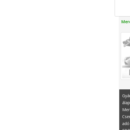
Merc
Gyár
álap
Mer
Cser
adó 