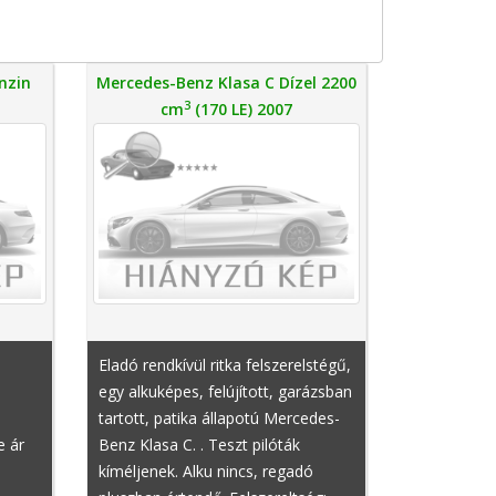
nzin
Mercedes-Benz Klasa C Dízel 2200
3
cm
(170 LE) 2007
Eladó rendkívül ritka felszerelstégű,
egy alkuképes, felújított, garázsban
tartott, patika állapotú Mercedes-
e ár
Benz Klasa C. . Teszt pilóták
kíméljenek. Alku nincs, regadó