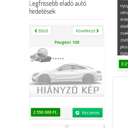
Legfrissebb eladó autó
nyug
hirdetések
sérü
érd
elad
Előző
Következő
csak
zseb
n
Peugeot 108
plus
fűth
sper
3 2
(men
MSR
szab
féka
2 550 000 Ft.
2 550 000 
Részletek
Részletek