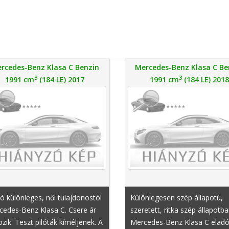
rcedes-Benz Klasa C Benzin
Mercedes-Benz Klasa C Be
3
3
1991 cm
(184 LE) 2017
1991 cm
(184 LE) 2018
ó különleges, női tulajdonostól
Különlegesen szép állapotú,
cedes-Benz Klasa C. Csere ár
szeretett, ritka szép állapotba
ozik. Teszt pilóták kíméljenek. A
Mercedes-Benz Klasa C eladó