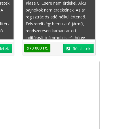
retek
Klasa C. Csere nem érdekel. Alku
 A
bajnokok nem érdekelnek. Az ár
regisztrációs adó nélkül értendő.
ttér-
Felszereltség: bemutató jármű,
só
rendszeresen karbantartott,
indításgátló (immobiliser), hölgy
tulajdonostól, állófűtés, GPS
973 000 Ft.
letek
Részletek
,
nyomkövető, sportfutómű, sperr
is,
differenciálmű, sebességfüggő
szervókormány