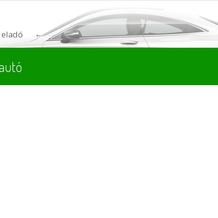
eladó
autó