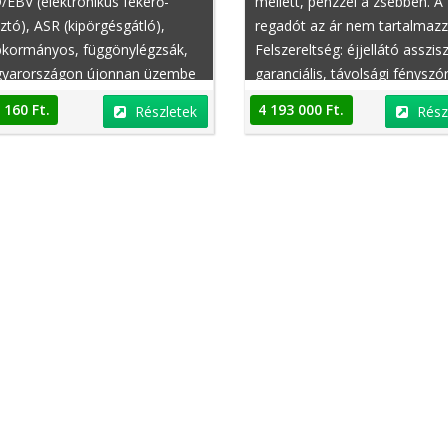
EBV (elektronikus fékerő-
mellett, pénzzel a zsebben. A
ztó), ASR (kipörgésgátló),
regadót az ár nem tartalmazz
bkormányos, függönylégzsák,
Felszereltség: éjjellátó asszis
yarországon újonnan üzembe
garanciális, távolsági fényszó
ezett, centrálzár,
asszisztens, elektromosan
 160 Ft.
4 193 000 Ft.
Részletek
Rész
omatikusan sötétedő külső
behajtható külső tükrök,
r, fedélzeti komputer
térdlégzsák, deréktámasz,
esőszenzor, fényszórómosó