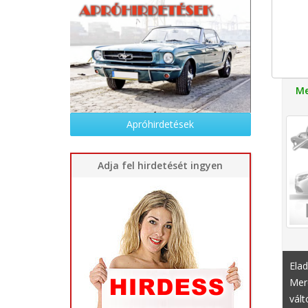
Me
Apróhirdetések
Adja fel hirdetését ingyen
Elad
Mer
vált