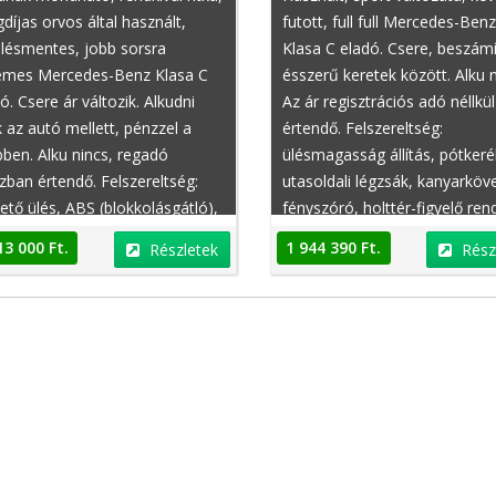
díjas orvos által használt,
futott, full full Mercedes-Benz
lésmentes, jobb sorsra
Klasa C eladó. Csere, beszám
emes Mercedes-Benz Klasa C
ésszerű keretek között. Alku n
ó. Csere ár változik. Alkudni
Az ár regisztrációs adó néllkül
 az autó mellett, pénzzel a
értendő. Felszereltség:
ben. Alku nincs, regadó
ülésmagasság állítás, pótkeré
Peugeot 108
Dacia Lodgy
zban értendő. Felszereltség:
utasoldali légzsák, kanyarköv
ető ülés, ABS (blokkolásgátló),
fényszóró, holttér-figyelő ren
r differenciálmű, ESP
szervizkönyv, törzskönyv, állí
13 000 Ft.
1 944 390 Ft.
Részletek
Rész
etstabilizátor), sportülések,
combtámasz, defektjavító kés
 (motorféknyomaték
oldallégzsák, elektronikus fu
ályzás), memóriás vezetőülés,
hangolás, hölgy tulajdonostól
sszisztens
Ft.
4 800 000 Ft.
Részletek
Részletek