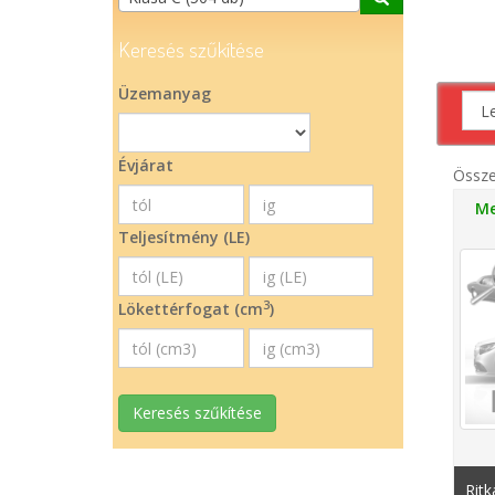
Keresés szűkítése
Üzemanyag
Évjárat
Össz
Me
Teljesítmény (LE)
3
Lökettérfogat (cm
)
Keresés szűkítése
Ritk