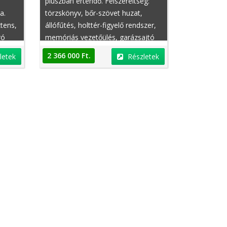
pluszban értendő. Felszereltség:
a.
törzskönyv, bőr-szövet huzat,
ztens,
állófűtés, holttér-figyelő rendszer,
ró
memóriás vezetőülés, garázsajtó
távirányító, hűthető kartámasz,
2 366 000 Ft.
letek
Részletek
ülésmagasság állítás, tempomat,
ADS (adaptív lengéscsillapító), ASR
(kipörgésgátló), tolatókamera,
rendelhető, automatikusan
sötétedő külső tükör