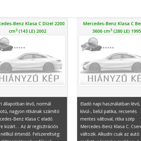
edes-Benz Klasa C Dízel 2200
Mercedes-Benz Klasa C Be
3
3
cm
(143 LE) 2002
3606 cm
(280 LE) 1995
i állapotban lévő, normál
Eladó napi használatban lévő,
otú, nagyon ritkának számító
kívül-, belül patika, recsenés
cedes-Benz Klasa C eladó.
mentes váltoval, ritka szép
e kizárt.. . Az ár regisztrációs
Mercedes-Benz Klasa C. Cser
néllkül értendő. Felszereltség:
változik. Alkudni csak az autó