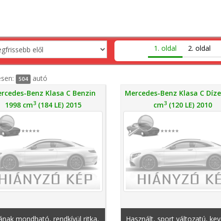
1. oldal
2. oldal
esen:
autó
504
rcedes-Benz Klasa C Benzin
Mercedes-Benz Klasa C Díze
3
3
1998 cm
(184 LE) 2015
cm
(120 LE) 2010
ának mondható, rendkívül ritka,
Használt, sport változatú, ke