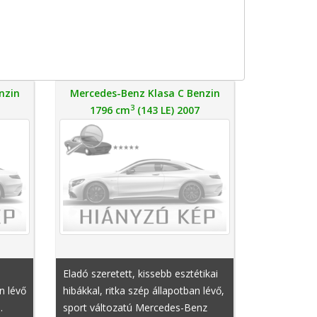
nzin
Mercedes-Benz Klasa C Benzin
3
1796 cm
(143 LE) 2007
Eladó szeretett, kissebb esztétikai
n lévő
hibákkal, ritka szép állapotban lévő,
.
sport változatú Mercedes-Benz