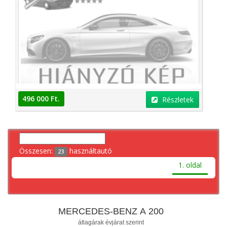
496 000 Ft.
Részletek
Összesen:
használtautó
23
1. oldal
MERCEDES-BENZ A 200
átlagárak évjárat szerint