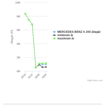
10M
8M
6M
Átlagár (Ft)
MERCEDES-BENZ A 200 átlagár
minimum ár
maximum ár
4M
2M
0M
2004
2012
2006
2016
Highcharts.com