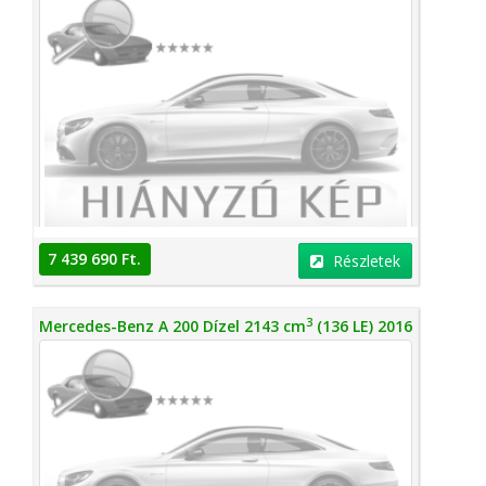
7 439 690 Ft.
Részletek
3
Mercedes-Benz A 200 Dízel 2143 cm
(136 LE) 2016