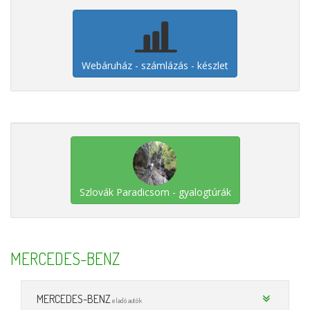
Webáruház - számlázás - készlet
Szlovák Paradicsom - gyalogtúrák
MERCEDES-BENZ
MERCEDES-BENZ
eladó autók