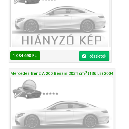
1 084 690 Ft.
Részletek
3
Mercedes-Benz A 200 Benzin 2034 cm
(136 LE) 2004