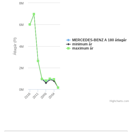
8M
6M
Átlagár (Ft)
MERCEDES-BENZ A 180 átlagár
minimum ár
4M
maximum ár
2M
0M
2016
2011
2006
2004
Highcharts.com