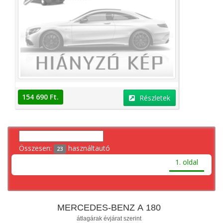
154 690 Ft.
Részletek
Összesen:
használtautó
23
1. oldal
MERCEDES-BENZ A 180
átlagárak évjárat szerint