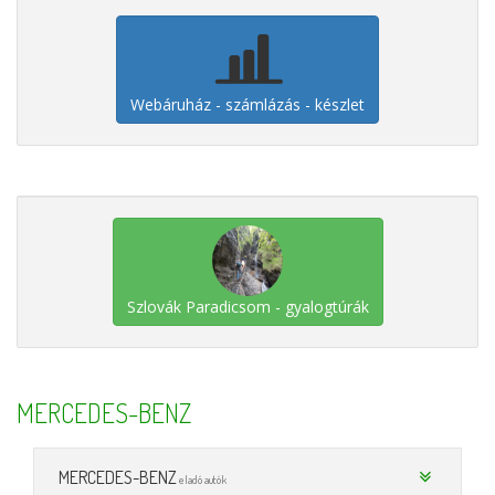
Webáruház - számlázás - készlet
Szlovák Paradicsom - gyalogtúrák
MERCEDES-BENZ
MERCEDES-BENZ
eladó autók