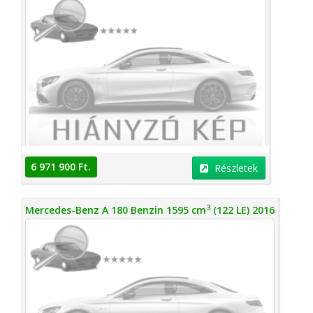
6 971 900 Ft.
Részletek
3
Mercedes-Benz A 180 Benzin 1595 cm
(122 LE) 2016